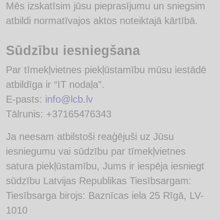
Mēs izskatīsim jūsu pieprasījumu un sniegsim
atbildi normatīvajos aktos noteiktajā kārtībā.
Sūdzību iesniegšana
Par tīmekļvietnes piekļūstamību mūsu iestādē
atbildīga ir “IT nodaļa”.
E-pasts:
info@lcb.lv
Tālrunis: +37165476343
Ja neesam atbilstoši reaģējuši uz Jūsu
iesniegumu vai sūdzību par tīmekļvietnes
satura piekļūstamību, Jums ir iespēja iesniegt
sūdzību Latvijas Republikas Tiesībsargam:
Tiesībsarga birojs: Baznīcas iela 25 Rīgā, LV-
1010