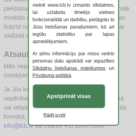
vietnē www.lcb.lv izmanto sīkdatnes,
piekļūstams, citā formātā, piedāvājam turpmāk
lai uzlabotu tīmekļa vietnes
minētās alternatīvas.Lai saņemtu saturu, kas
funkcionalitāti un darbību, pielāgotu to
šobrīd nav piekļūstams, lūdzam sazināties ar
Jūsu lietošanas paradumiem, kā arī
iegūtu statistiku par lapas
VARAM rakstot
info@lcb.lv
apmeklējumiem.
Atsauksmēm un saziņai
Ar pilnu informāciju par mūsu veikto
personas datu apstrādi var iepazīties
Mēs nepārtraukti cenšamies uzlabot šīs
Sīkdatņu lietošanas noteikumos
un
tīmekļvietnes piekļūstamību.
Privātuma politikā
.
Ja Jūs konstatējat kādas problēmas vai
Apstiprināt visas
nepilnības, kas nav minētas šajā paziņojumā
vai vēlaties saņemt nepiekļūstamo saturu citā
Rādīt izvēli
formātā, sazinieties ar mums e-pastā
info@lcb.lv
vai zvanot +37165476343