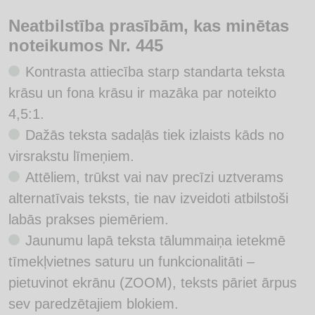
Neatbilstība prasībām, kas minētas
noteikumos Nr. 445
Kontrasta attiecība starp standarta teksta
krāsu un fona krāsu ir mazāka par noteikto
4,5:1.
Dažās teksta sadaļās tiek izlaists kāds no
virsrakstu līmeņiem.
Attēliem, trūkst vai nav precīzi uztverams
alternatīvais teksts, tie nav izveidoti atbilstoši
labās prakses piemēriem.
Jaunumu lapā teksta tālummaiņa ietekmē
tīmekļvietnes saturu un funkcionalitāti –
pietuvinot ekrānu (ZOOM), teksts pāriet ārpus
sev paredzētajiem blokiem.