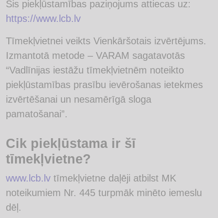
Šis piekļūstamības paziņojums attiecas uz:
https://www.lcb.lv
Tīmekļvietnei veikts Vienkāršotais izvērtējums.
Izmantotā metode – VARAM sagatavotās
“Vadlīnijas iestāžu tīmekļvietnēm noteikto
piekļūstamības prasību ievērošanas ietekmes
izvērtēšanai un nesamērīgā sloga
pamatošanai”.
Cik piekļūstama ir šī
tīmekļvietne?
www.lcb.lv
tīmekļvietne daļēji atbilst MK
noteikumiem Nr. 445 turpmāk minēto iemeslu
dēļ.