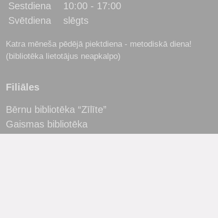
Sestdiena
10:00 - 17:00
Svētdiena
slēgts
Katra mēneša pēdējā piektdiena - metodiskā diena!
(bibliotēka lietotājus neapkalpo)
Filiāles
Bērnu bibliotēka “Zīlīte”
Gaismas bibliotēka
Jaunbūves bibliotēka
Pārdaugavas bibliotēka
Piekrastes bibliotēka
Čiekuru bibliotēka
ASV Informācijas centrs
Ģimenes digitālo aktivitāšu centrs