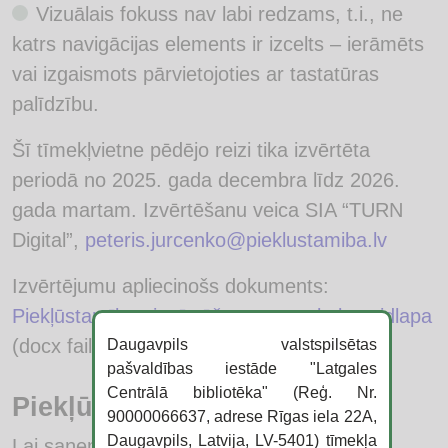
Vizuālais fokuss nav labi redzams, t.i., ne
katrs navigācijas elements ir izcelts – ierāmēts
vai izgaismots pārvietojoties ar tastatūras
palīdzību.
Šī tīmekļvietne pēdējo reizi tika izvērtēta
periodā no 2025. gada decembra līdz 2026.
gada martam. Izvērtēšanu veica SIA “TURN
Digital”,
peteris.jurcenko@pieklustamiba.lv
Izvērtējumu apliecinošs dokuments:
Piekļūstamības izvērtēšanas protokola veidlapa
(docx fails).
Daugavpils valstspilsētas
pašvaldības iestāde "Latgales
Centrālā bibliotēka" (Reģ. Nr.
Piekļūstamības alternatīvas
90000066637, adrese Rīgas iela 22A,
Daugavpils, Latvija, LV-5401) tīmekļa
Lai saņemtu saturu, kas šobrīd nav