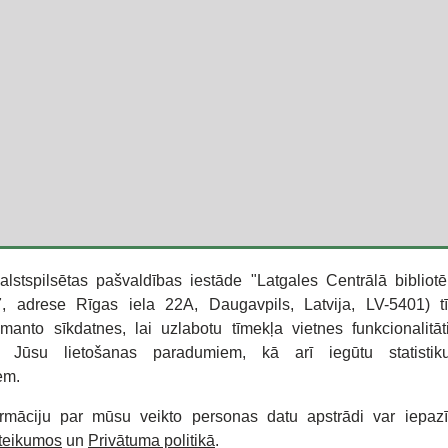
alstspilsētas pašvaldības iestāde "Latgales Centrālā bibliotē
 adrese Rīgas iela 22A, Daugavpils, Latvija, LV-5401) t
zmanto sīkdatnes, lai uzlabotu tīmekļa vietnes funkcionalitāt
o Jūsu lietošanas paradumiem, kā arī iegūtu statisti
em.
ormāciju par mūsu veikto personas datu apstrādi var iepaz
oteikumos
un
Privātuma politikā
.