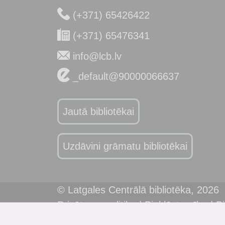
(+371) 65426422
(+371) 65476341
info@lcb.lv
_default@90000066637
Jautā bibliotēkai
Uzdāvini grāmatu bibliotēkai
© Latgales Centrālā bibliotēka,
2026
Privātuma politika
|
Piekļūstamība
|
Bi