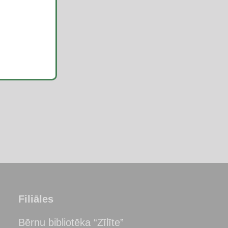
Filiāles
Bērnu bibliotēka “Zīlīte”