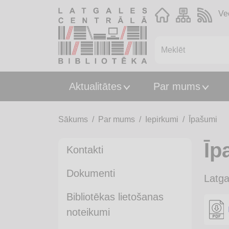
Ve
Aktualitātes
Par mums
Sākums
Par mums
Iepirkumi
Īpašumi
Īp
Kontakti
Dokumenti
Latga
Bibliotēkas lietošanas
noteikumi