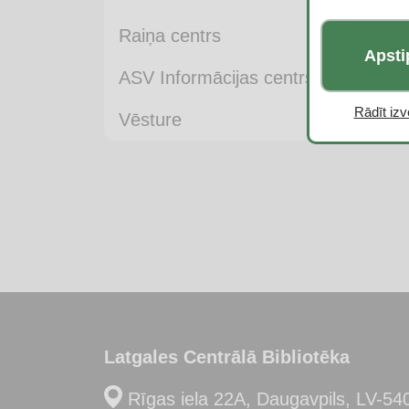
Raiņa centrs
Apsti
ASV Informācijas centrs
Rādīt izvē
Vēsture
Latgales Centrālā Bibliotēka
Rīgas iela 22A, Daugavpils, LV-54