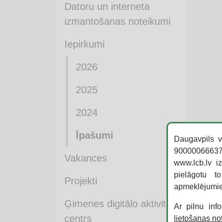
Datoru un interneta
izmantošanas noteikumi
Iepirkumi
2026
2025
2024
Īpašumi
Daugavpils v
90000066637,
Vakances
www.lcb.lv i
pielāgotu t
Projekti
apmeklējumi
Ģimenes digitālo aktivitāšu
Ar pilnu inf
centrs
lietošanas n