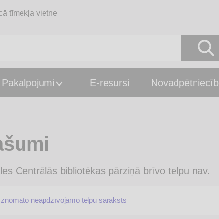
cā tīmekļa vietne
Pakalpojumi
E-resursi
Novadpētniecīb
ašumi
les Centrālās bibliotēkas pārziņā brīvo telpu nav.
Iznomāto neapdzīvojamo telpu saraksts