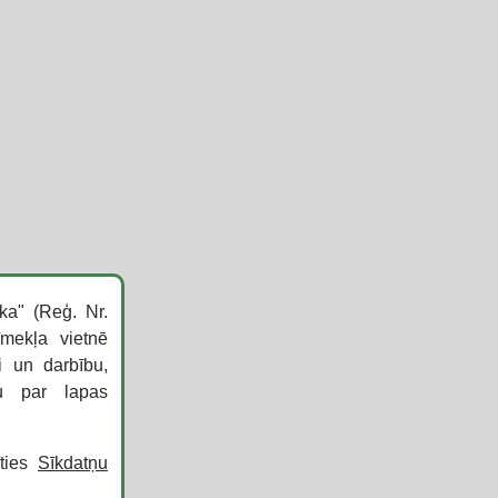
ka" (Reģ. Nr.
īmekļa vietnē
i un darbību,
ku par lapas
īties
Sīkdatņu