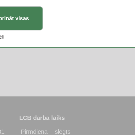
prināt visas
li
LCB darba laiks
01
Pirmdiena
slēgts