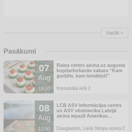
Vairāk >
Pasākumi
07
Raiņa centrs aicina uz augusta
kopdarbošanās vakaru “Kam
gurķītis, kam tomātiņš!”
Aug
Komunālā ielā 2
18:00
08
LCB ASV Informācijas centrs
un ASV vēstniecība Latvijā
aicina iepazīt Amerikas
Aug
Savienotās Valstis jauniešu
festivālā “Artišoks 2026”
Daugavpils, Lielā Stropu ezera Cen
12:00