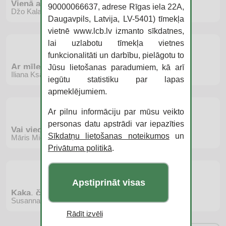
Vienā acumirklī
90000066637, adrese Rīgas iela 22A,
Džo Kalagana
Daugavpils, Latvija, LV-5401) tīmekļa
vietnē www.lcb.lv izmanto sīkdatnes,
lai uzlabotu tīmekļa vietnes
funkcionalitāti un darbību, pielāgotu to
Ar mīlestību Mamma
Jūsu lietošanas paradumiem, kā arī
Iliana Ksandere
iegūtu statistiku par lapas
apmeklējumiem.
Ar pilnu informāciju par mūsu veikto
personas datu apstrādi var iepazīties
Vai viegli būt garenam?
Sīkdatņu lietošanas noteikumos
un
Māris Mičerevskis
Privātuma politikā
.
Apstiprināt visas
Kaka, čura, purkšķis
Susanna Iserna
Rādīt izvēli