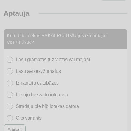
Aptauja
Kuru bibliotēkas PAKALPOJUMU jūs izmantojat
VISBIEŽĀK?
Lasu grāmatas (uz vietas vai mājās)
Lasu avīzes, žurnālus
Izmantoju datubāzes
Lietoju bezvadu internetu
Strādāju pie bibliotēkas datora
Cits variants
Atbildēt