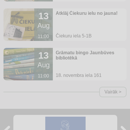
13
Atklāj Čiekuru ielu no jauna!
Aug
Čiekuru iela 5-1B
11:00
13
Grāmatu bingo Jaunbūves
bibliotēkā
Aug
18. novembra iela 161
11:00
Vairāk >