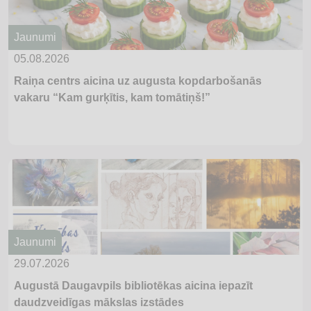
Jaunumi
05.08.2026
Raiņa centrs aicina uz augusta kopdarbošanās
vakaru “Kam gurķītis, kam tomātiņš!”
Jaunumi
29.07.2026
Augustā Daugavpils bibliotēkas aicina iepazīt
daudzveidīgas mākslas izstādes