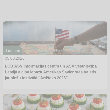
veicināšanas programmas “Bērnu,
jauniešu un vecāku žūrija 2026”
ikgadējo jaunāko grāmatu
lasīšanas un vērtēšanas maratonu
un aicina tajā iesaistīties bērnus,
jauniešus un pieaugušos. Šogad
programmas ekspertu komisija
lasītājiem sagatavojusi 29
Jaunumi
grāmatu kolekciju, kas sadalīta
sešās vecumgrupās. Tajā iekļauti
05.08.2026
13 latviešu oriģinālliteratūras darbi
LCB ASV Informācijas centrs un ASV vēstniecība
un 16 tulkojumi. Daudzveidīgais
Latvijā aicina iepazīt Amerikas Savienotās Valstis
grāmatu...
jauniešu festivālā “Artišoks 2026”