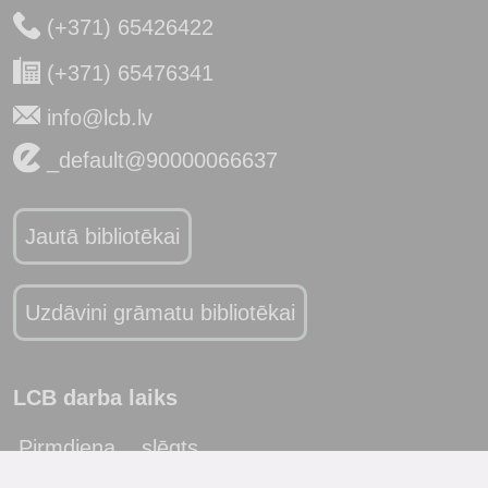
(+371) 65426422
(+371) 65476341
info@lcb.lv
_default@90000066637
Jautā bibliotēkai
Uzdāvini grāmatu bibliotēkai
LCB darba laiks
Pirmdiena
slēgts
Otrdiena
10:00 - 19:00