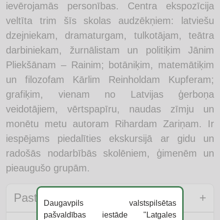
ievērojamās personības. Centra ekspozīcija
veltīta trim šīs skolas audzēkņiem: latviešu
dzejniekam, dramaturgam, tulkotājam, teātra
darbiniekam, žurnālistam un politiķim Jānim
Pliekšānam – Rainim; botāniķim, matemātiķim
un filozofam Kārlim Reinholdam Kupferam;
grafiķim, vienam no Latvijas ģerboņa
veidotājiem, vērtspapīru, naudas zīmju un
monētu metu autoram Rihardam Zariņam. Ir
iespējams piedalīties ekskursijā ar gidu un
radošās nodarbībās skolēniem, ģimenēm un
pieaugušo grupām.
Pastāvīgās ekspozīcijas apskate
Daugavpils valstspilsētas
pašvaldības iestāde "Latgales
Raiņa centrs atrodas bijušās Grīvas vācu