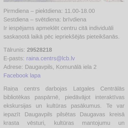
Pirmdiena – piektdiena: 11.00-18.00
Sestdiena – svētdiena: brīvdiena
Ir iespējams apmeklēt centru citā individuāli
saskaņotā laikā pēc iepriekšējās pieteikšanās.
Tālrunis:
29528218
E-pasts:
raina.centrs@lcb.lv
Adrese: Daugavpils, Komunālā iela 2
Facebook lapa
Raiņa centrs darbojas Latgales Centrālās
bibliotēkas paspārnē, piedāvājot interaktīvas
ekskursijas un kultūras pasākumus. Te var
iepazīt Daugavpils pilsētas Daugavas kreisā
krasta vēsturi, kultūras mantojumu un