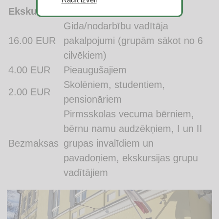
dzejas radīšanā, retorikā vai dabaszinībās.
Ekskursijas / Radošās nodarbības
R.Zariņa darbu izpēte, R.Kupfera zīmogu
Gida/nodarbību vadītāja
veidi, grafikas tehniku daudzveidība,
Ekskursiju piedāvājam latviešu, krievu un
16.00 EUR
pakalpojumi (grupām sākot no 6
grafiska darba radīšana.
angļu valodā.
cilvēkiem)
4.00 EUR
Pieaugušajiem
Skolēniem, studentiem,
2.00 EUR
pensionāriem
Pirmsskolas vecuma bērniem,
bērnu namu audzēkņiem, I un II
Bezmaksas
grupas invalīdiem un
pavadoņiem, ekskursijas grupu
vadītājiem