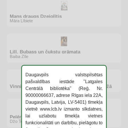
Mans draugs Dzejolītis
Māra Lībiete
Lilī, Bubass un čukstu grāmata
Baiba Zīle
Daugavpils valstspilsētas
pašvaldības iestāde "Latgales
Vinnijs Pūks. Četri gadalaiki Simtjūdžu mežā
Centrālā bibliotēka" (Reģ. Nr.
90000066637, adrese Rīgas iela 22A,
Daugavpils, Latvija, LV-5401) tīmekļa
vietnē www.lcb.lv izmanto sīkdatnes,
lai uzlabotu tīmekļa vietnes
Pelēns vārdā Džulians
Džo Tods-Stentons
funkcionalitāti un darbību, pielāgotu to