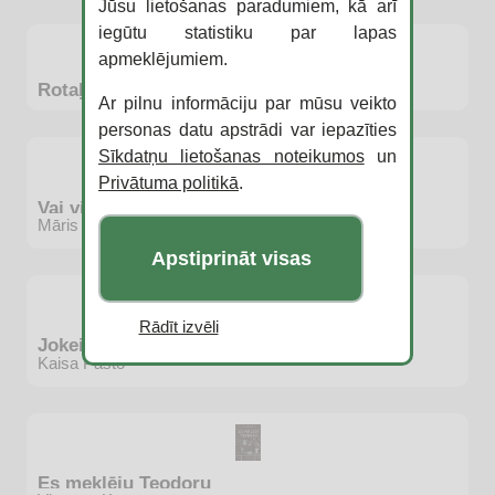
Jūsu lietošanas paradumiem, kā arī
iegūtu statistiku par lapas
apmeklējumiem.
Rotaļlietu stāsts 5
Ar pilnu informāciju par mūsu veikto
personas datu apstrādi var iepazīties
Sīkdatņu lietošanas noteikumos
un
Privātuma politikā
.
Vai viegli būt garenam?
Māris Mičerevskis
Apstiprināt visas
Rādīt izvēli
Jokeinšteins un patiesības mirklis
Kaisa Pāsto
Es meklēju Teodoru