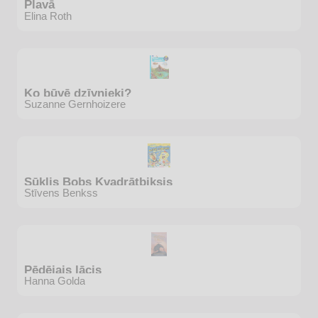
Pļavā
Elina Roth
Ko būvē dzīvnieki?
Suzanne Gernhoizere
Sūklis Bobs Kvadrātbiksis
Stīvens Benkss
Pēdējais lācis
Hanna Golda