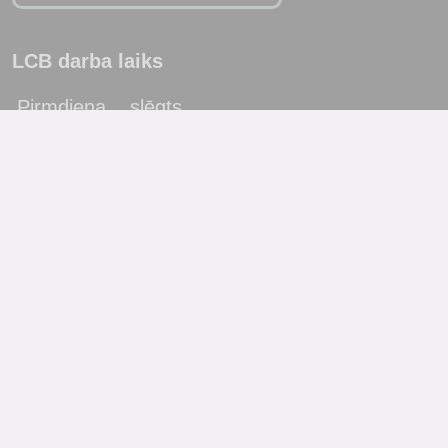
LCB darba laiks
Pirmdiena
slēgts
Otrdiena
10:00 - 19:00
Trešdiena
10:00 - 19:00
Ceturtdiena
10:00 - 19:00
Piektdiena
10:00 - 19:00
Sestdiena
10:00 - 17:00
Svētdiena
slēgts
Katra mēneša pēdējā piektdiena - metodiskā diena!
(bibliotēka lietotājus neapkalpo)
Filiāles