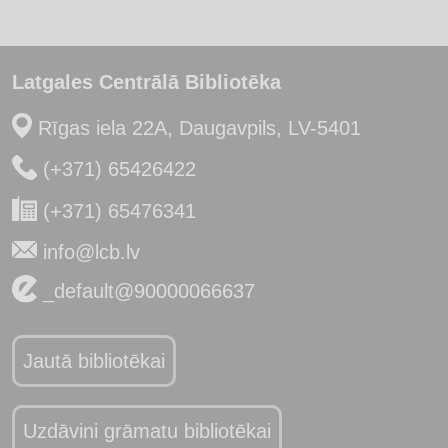
Latgales Centrālā Bibliotēka
Rīgas iela 22A, Daugavpils, LV-5401
(+371) 65426422
(+371) 65476341
info@lcb.lv
_default@90000066637
Jautā bibliotēkai
Uzdāvini grāmatu bibliotēkai