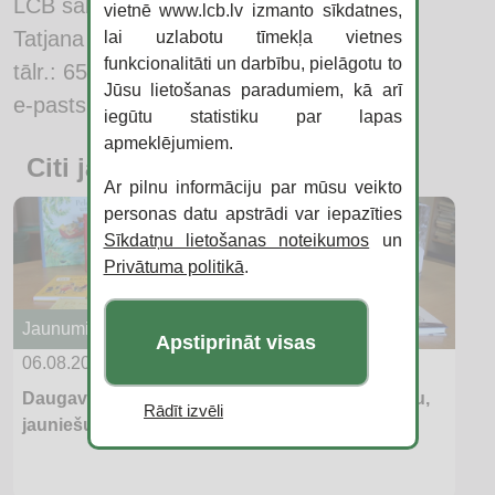
LCB sabiedrisko attiecību speciāliste
vietnē www.lcb.lv izmanto sīkdatnes,
Tatjana Hodokova
lai uzlabotu tīmekļa vietnes
funkcionalitāti un darbību, pielāgotu to
tālr.: 65476345
Jūsu lietošanas paradumiem, kā arī
e-pasts:
tatjana.hodokova@lcb.lv
iegūtu statistiku par lapas
apmeklējumiem.
Citi jaunumi
Ar pilnu informāciju par mūsu veikto
personas datu apstrādi var iepazīties
Sīkdatņu lietošanas noteikumos
un
Privātuma politikā
.
Jaunumi
Apstiprināt visas
06.08.2026
Daugavpils bibliotēkas aicina iesaistīties “Bērnu,
Rādīt izvēli
jauniešu un vecāku žūrijā 2026”