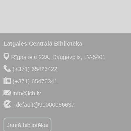
Latgales Centrālā Bibliotēka
Rīgas iela 22A, Daugavpils, LV-5401
(+371) 65426422
(+371) 65476341
info@lcb.lv
_default@90000066637
Jautā bibliotēkai