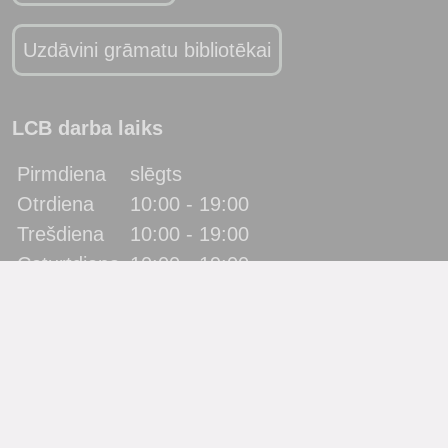
Uzdāvini grāmatu bibliotēkai
LCB darba laiks
Pirmdiena
slēgts
Otrdiena
10:00 - 19:00
Trešdiena
10:00 - 19:00
Ceturtdiena
10:00 - 19:00
Piektdiena
10:00 - 19:00
Sestdiena
10:00 - 17:00
Svētdiena
slēgts
Katra mēneša pēdējā piektdiena - metodiskā diena!
(bibliotēka lietotājus neapkalpo)