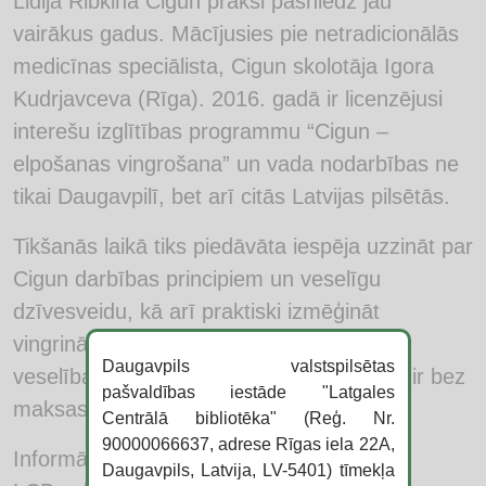
Lidija Ribkina Cigun praksi pasniedz jau
vairākus gadus. Mācījusies pie netradicionālās
medicīnas speciālista, Cigun skolotāja Igora
Kudrjavceva (Rīga). 2016. gadā ir licenzējusi
interešu izglītības programmu “Cigun –
elpošanas vingrošana” un vada nodarbības ne
tikai Daugavpilī, bet arī citās Latvijas pilsētās.
Tikšanās laikā tiks piedāvāta iespēja uzzināt par
Cigun darbības principiem un veselīgu
dzīvesveidu, kā arī praktiski izmēģināt
vingrinājumus enerģijas palielināšanai un
Daugavpils valstspilsētas
veselības uzlabošanai. Dalība pasākumā ir bez
pašvaldības iestāde "Latgales
maksas.
Centrālā bibliotēka" (Reģ. Nr.
90000066637, adrese Rīgas iela 22A,
Informāciju sagatavoja:
Daugavpils, Latvija, LV-5401) tīmekļa