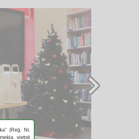
ka" (Reģ. Nr.
īmekļa vietnē