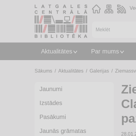
Ve
Aktualitātes
Par mums
Sākums
Aktualitātes
Galerijas
Ziemassvē
Zi
Jaunumi
Cl
Izstādes
pa
Pasākumi
Jaunās grāmatas
28.01.