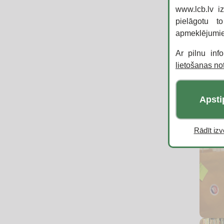
www.lcb.lv i
pielāgotu t
apmeklējumi
Ar pilnu inf
lietošanas n
Apsti
Rādīt izvē