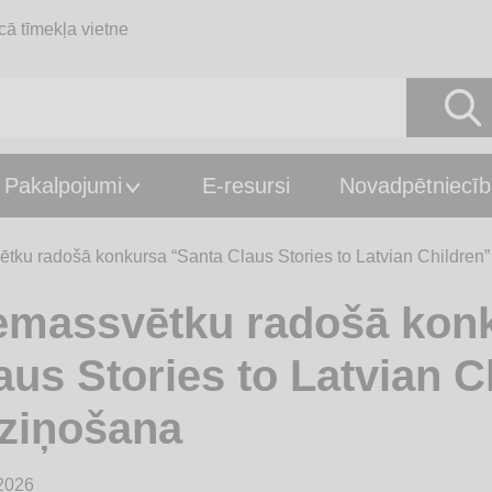
cā tīmekļa vietne
Pakalpojumi
E-resursi
Novadpētniecīb
tku radošā konkursa “Santa Claus Stories to Latvian Children”
emassvētku radošā kon
aus Stories to Latvian C
ziņošana
2026