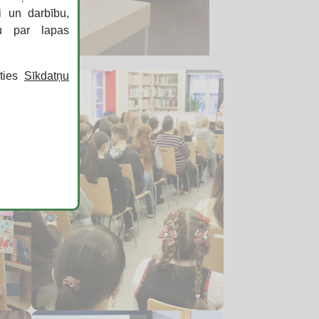
i un darbību,
ku par lapas
īties
Sīkdatņu