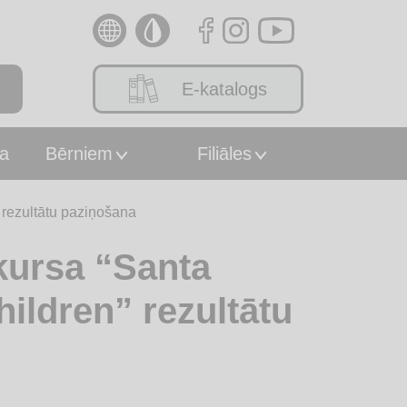
E-katalogs
a
Bērniem
Filiāles
 rezultātu paziņošana
kursa “Santa
hildren” rezultātu