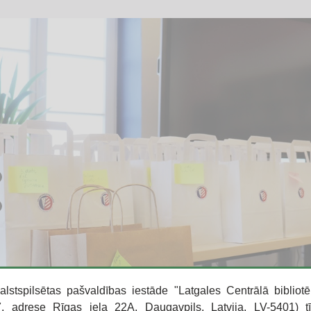
alstspilsētas pašvaldības iestāde "Latgales Centrālā bibliotē
 adrese Rīgas iela 22A, Daugavpils, Latvija, LV-5401) t