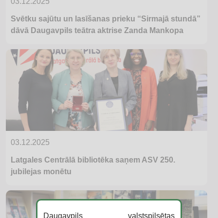
03.12.2025
Svētku sajūtu un lasīšanas prieku “Sirmajā stundā”
dāvā Daugavpils teātra aktrise Zanda Mankopa
03.12.2025
Latgales Centrālā bibliotēka saņem ASV 250.
jubilejas monētu
Daugavpils valstspilsētas