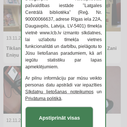
pašvaldības iestāde "Latgales
Centrālā bibliotēka" (Reģ. Nr.
90000066637, adrese Rīgas iela 22A,
Daugavpils, Latvija, LV-5401) tīmekļa
vietnē www.lcb.lv izmanto sīkdatnes,
13.11.2025
lai uzlabotu tīmekļa vietnes
funkcionalitāti un darbību, pielāgotu to
Tikšanās ar ceļotāju, blogeri un grāmatu autori Zani
Jūsu lietošanas paradumiem, kā arī
Eniņu
iegūtu statistiku par lapas
apmeklējumiem.
Ar pilnu informāciju par mūsu veikto
personas datu apstrādi var iepazīties
Sīkdatņu lietošanas noteikumos
un
Privātuma politikā
.
Apstiprināt visas
12.11.2025