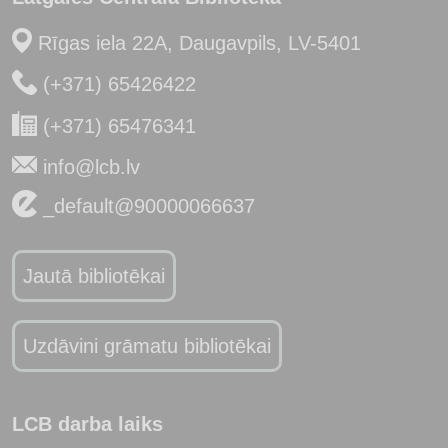
Rīgas iela 22A, Daugavpils, LV-5401
(+371) 65426422
(+371) 65476341
info@lcb.lv
_default@90000066637
Jautā bibliotēkai
Uzdāvini grāmatu bibliotēkai
LCB darba laiks