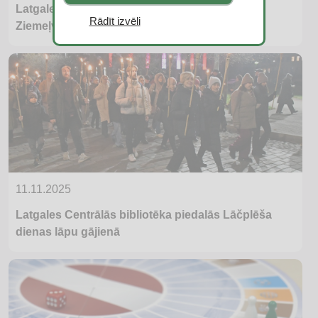
Latgales Centrālajā bibliotēkā norisinājās
Rādīt izvēli
Ziemeļvalstu literatūras nedēļas pasākumi
11.11.2025
Latgales Centrālās bibliotēka piedalās Lāčplēša
dienas lāpu gājienā