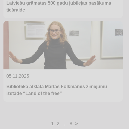
Latviešu grāmatas 500 gadu jubilejas pasākuma
tiešraide
05.11.2025
Bibliotēkā atklāta Martas Folkmanes zīmējumu
izstāde “Land of the free”
Ziņu
1
2
…
8
>