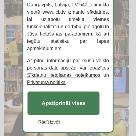
Daugavpils, Latvija, LV-5401) tīmekļa
vietnē www.lcb.lv izmanto sīkdatnes,
lai uzlabotu tīmekļa vietnes
funkcionalitāti un darbību, pielāgotu to
Jūsu lietošanas paradumiem, kā arī
iegūtu statistiku par lapas
apmeklējumiem.
Ar pilnu informāciju par mūsu veikto
personas datu apstrādi var iepazīties
Sīkdatņu lietošanas noteikumos
un
Privātuma politikā
.
Apstiprināt visas
Rādīt izvēli