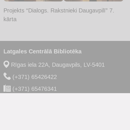
Projekts “Dialogs. Rakstnieki Daugavpilī” 7.
kārta
Latgales Centrālā Bibliotēka
Rīgas iela 22A, Daugavpils, LV-5401
(+371) 65426422
(+371) 65476341
info@lcb.lv
_default@90000066637