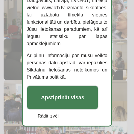
Daugavpils, Latvija, LV-5401) tīmekļa
vietnē www.lcb.lv izmanto sīkdatnes,
lai uzlabotu tīmekļa vietnes
funkcionalitāti un darbību, pielāgotu to
Jūsu lietošanas paradumiem, kā arī
iegūtu statistiku par lapas
apmeklējumiem.
Ar pilnu informāciju par mūsu veikto
personas datu apstrādi var iepazīties
Sīkdatņu lietošanas noteikumos
un
Privātuma politikā
.
Apstiprināt visas
Rādīt izvēli