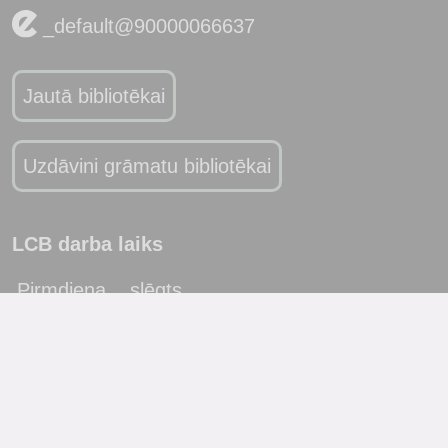
_default@90000066637
Jautā bibliotēkai
Uzdāvini grāmatu bibliotēkai
LCB darba laiks
Pirmdiena
slēgts
Otrdiena
10:00 - 19:00
Trešdiena
10:00 - 19:00
Ceturtdiena
10:00 - 19:00
Piektdiena
10:00 - 19:00
Sestdiena
10:00 - 17:00