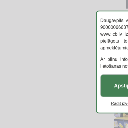
Daugavpils v
90000066637,
www.lcb.lv i
pielāgotu t
apmeklējumi
Ar pilnu inf
lietošanas n
Apsti
Rādīt izvē