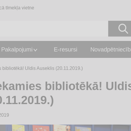
cā tīmekļa vietne
Pakalpojumi
E-resursi
Novadpētniecīb
 bibliotēkā! Uldis Auseklis (20.11.2019.)
ekamies bibliotēkā! Uldi
0.11.2019.)
2019