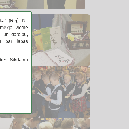
ka" (Reģ. Nr.
īmekļa vietnē
i un darbību,
ku par lapas
īties
Sīkdatņu