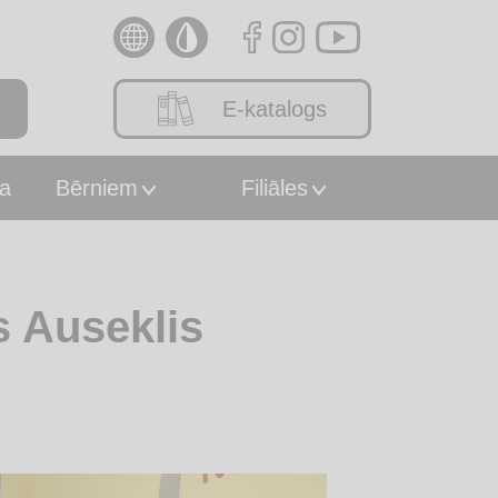
E-katalogs
a
Bērniem
Filiāles
s Auseklis