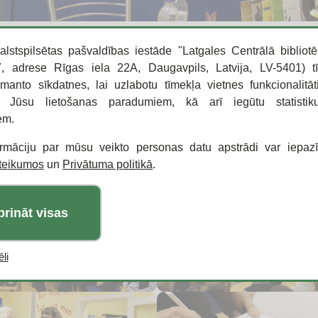
alstspilsētas pašvaldības iestāde "Latgales Centrālā bibliotē
 adrese Rīgas iela 22A, Daugavpils, Latvija, LV-5401) t
zmanto sīkdatnes, lai uzlabotu tīmekļa vietnes funkcionalitāt
o Jūsu lietošanas paradumiem, kā arī iegūtu statisti
em.
ormāciju par mūsu veikto personas datu apstrādi var iepaz
oteikumos
un
Privātuma politikā
.
prināt visas
li