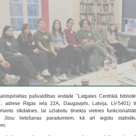
alstspilsētas pašvaldības iestāde "Latgales Centrālā bibliotē
 adrese Rīgas iela 22A, Daugavpils, Latvija, LV-5401) t
zmanto sīkdatnes, lai uzlabotu tīmekļa vietnes funkcionalitāt
o Jūsu lietošanas paradumiem, kā arī iegūtu statisti
em.