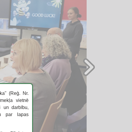
ka" (Reģ. Nr.
īmekļa vietnē
i un darbību,
ku par lapas