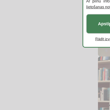
Ar pilnu inf
lietošanas n
Apsti
Rādīt izvē