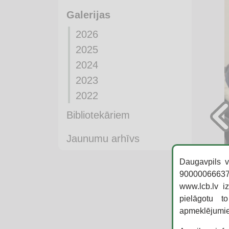
Galerijas
2026
2025
2024
2023
2022
Bibliotekāriem
Jaunumu arhīvs
Daugavpils v
90000066637,
www.lcb.lv i
pielāgotu t
apmeklējumi