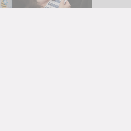
Filiāles
Bērnu bibliotēka “Zīlīte”
Gaismas bibliotēka
Jaunbūves bibliotēka
Pārdaugavas bibliotēka
Piekrastes bibliotēka
Čiekuru bibliotēka
ASV Informācijas centrs