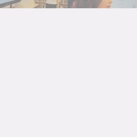
LCB darba laiks
01
Pirmdiena
slēgts
Otrdiena
10:00 - 19:00
Trešdiena
10:00 - 19:00
Ceturtdiena
10:00 - 19:00
Piektdiena
10:00 - 19:00
Sestdiena
10:00 - 17:00
Svētdiena
slēgts