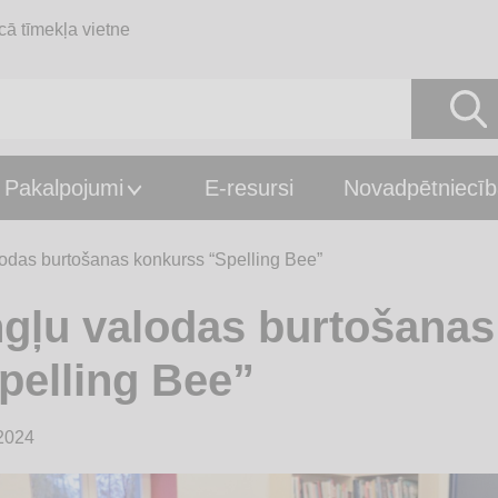
cā tīmekļa vietne
Pakalpojumi
E-resursi
Novadpētniecīb
odas burtošanas konkurss “Spelling Bee”
gļu valodas burtošanas
pelling Bee”
2024