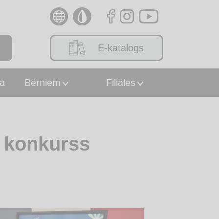
E-katalogs
a
Bērniem
Filiāles
 konkurss