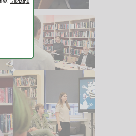
īties
Sīkdatņu