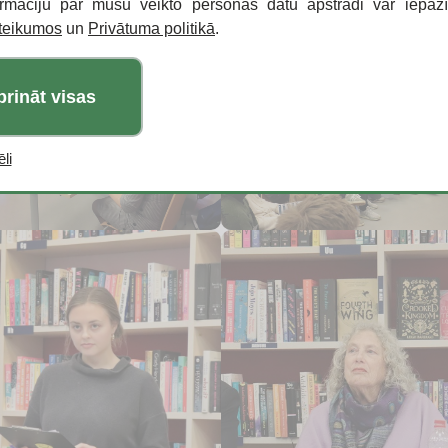
ormāciju par mūsu veikto personas datu apstrādi var iepaz
oteikumos
un
Privātuma politikā
.
prināt visas
li