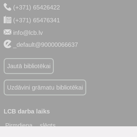
(+371) 65426422
(+371) 65476341
info@lcb.lv
_default@90000066637
Jautā bibliotēkai
Uzdāvini grāmatu bibliotēkai
LCB darba laiks
Pirmdiena
slēgts
Otrdiena
10:00 - 19:00