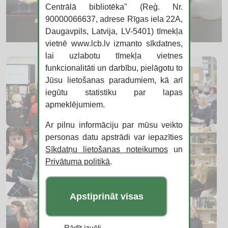
Centrālā bibliotēka" (Reģ. Nr.
90000066637, adrese Rīgas iela 22A,
Daugavpils, Latvija, LV-5401) tīmekļa
vietnē www.lcb.lv izmanto sīkdatnes,
lai uzlabotu tīmekļa vietnes
funkcionalitāti un darbību, pielāgotu to
Jūsu lietošanas paradumiem, kā arī
iegūtu statistiku par lapas
apmeklējumiem.
Ar pilnu informāciju par mūsu veikto
personas datu apstrādi var iepazīties
Sīkdatņu lietošanas noteikumos
un
Privātuma politikā
.
Apstiprināt visas
Rādīt izvēli