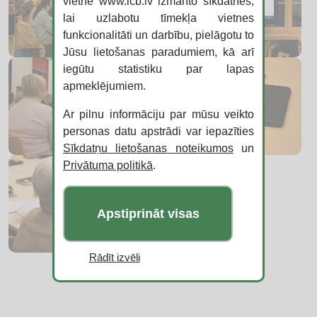
vietnē www.lcb.lv izmanto sīkdatnes,
lai uzlabotu tīmekļa vietnes
funkcionalitāti un darbību, pielāgotu to
Jūsu lietošanas paradumiem, kā arī
iegūtu statistiku par lapas
apmeklējumiem.
Ar pilnu informāciju par mūsu veikto
personas datu apstrādi var iepazīties
Sīkdatņu lietošanas noteikumos
un
Privātuma politikā
.
Apstiprināt visas
Rādīt izvēli