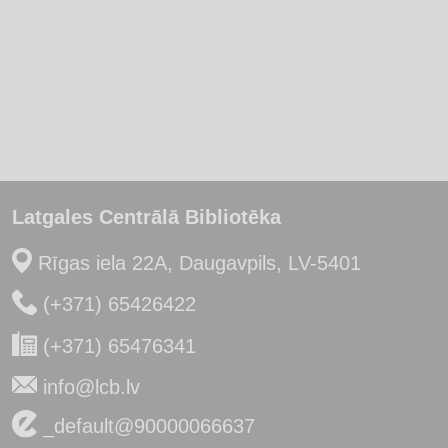
Latgales Centrālā Bibliotēka
Rīgas iela 22A, Daugavpils, LV-5401
(+371) 65426422
(+371) 65476341
info@lcb.lv
_default@90000066637