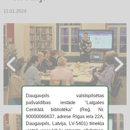
11.01.2024
Daugavpils valstspilsētas
pašvaldības iestāde "Latgales
Centrālā bibliotēka" (Reģ. Nr.
90000066637, adrese Rīgas iela 22A,
Daugavpils, Latvija, LV-5401) tīmekļa