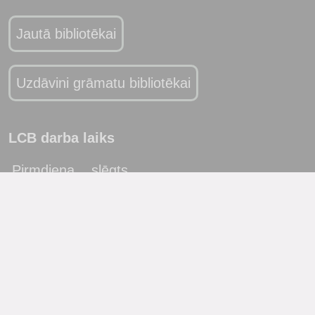
Jautā bibliotēkai
Uzdāvini grāmatu bibliotēkai
LCB darba laiks
Pirmdiena
slēgts
Otrdiena
10:00 - 19:00
Trešdiena
10:00 - 19:00
Ceturtdiena
10:00 - 19:00
Piektdiena
10:00 - 19:00
Sestdiena
10:00 - 17:00
Svētdiena
slēgts