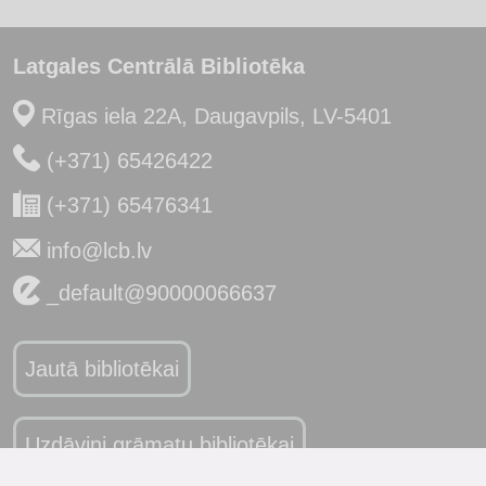
Latgales Centrālā Bibliotēka
Rīgas iela 22A, Daugavpils, LV-5401
(+371) 65426422
(+371) 65476341
info@lcb.lv
_default@90000066637
Jautā bibliotēkai
Uzdāvini grāmatu bibliotēkai