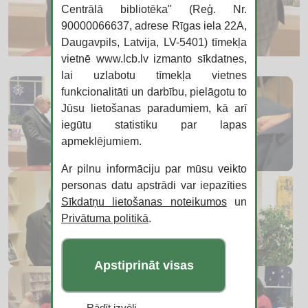
Centrālā bibliotēka" (Reģ. Nr.
90000066637, adrese Rīgas iela 22A,
Daugavpils, Latvija, LV-5401) tīmekļa
vietnē www.lcb.lv izmanto sīkdatnes,
lai uzlabotu tīmekļa vietnes
funkcionalitāti un darbību, pielāgotu to
Jūsu lietošanas paradumiem, kā arī
iegūtu statistiku par lapas
apmeklējumiem.
Ar pilnu informāciju par mūsu veikto
personas datu apstrādi var iepazīties
Sīkdatņu lietošanas noteikumos
un
Privātuma politikā
.
Apstiprināt visas
Rādīt izvēli