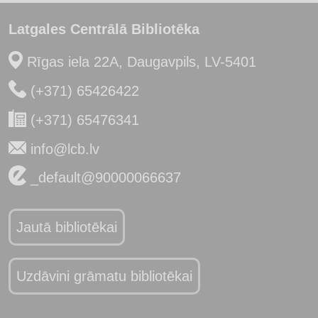
Latgales Centrālā Bibliotēka
Rīgas iela 22A, Daugavpils, LV-5401
(+371) 65426422
(+371) 65476341
info@lcb.lv
_default@90000066637
Jautā bibliotēkai
Uzdāvini grāmatu bibliotēkai