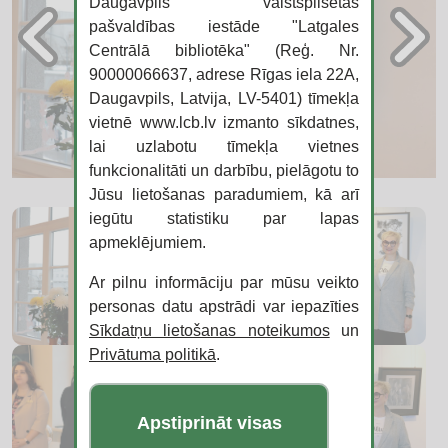
Daugavpils valstspilsētas
pašvaldības iestāde "Latgales
Centrālā bibliotēka" (Reģ. Nr.
90000066637, adrese Rīgas iela 22A,
Daugavpils, Latvija, LV-5401) tīmekļa
vietnē www.lcb.lv izmanto sīkdatnes,
lai uzlabotu tīmekļa vietnes
funkcionalitāti un darbību, pielāgotu to
Jūsu lietošanas paradumiem, kā arī
iegūtu statistiku par lapas
apmeklējumiem.
Ar pilnu informāciju par mūsu veikto
personas datu apstrādi var iepazīties
Sīkdatņu lietošanas noteikumos
un
Privātuma politikā
.
Apstiprināt visas