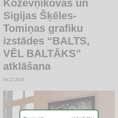
Koževņikovas un
Sigijas Šķēles-
Tomiņas grafiku
izstādes “BALTS,
VĒL BALTĀKS”
atklāšana
08.12.2023