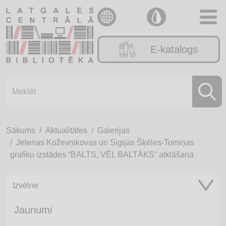
E-katalogs
Sākums
Aktualitātes
Galerijas
Jeļenas Koževņikovas un Sigijas Šķēles-Tomiņas
grafiku izstādes “BALTS, VĒL BALTĀKS” atklāšana
Izvēlne
Jaunumi