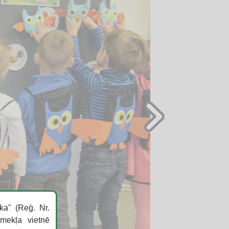
ka" (Reģ. Nr.
īmekļa vietnē