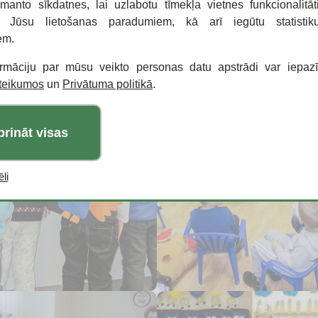
zmanto sīkdatnes, lai uzlabotu tīmekļa vietnes funkcionalitāt
o Jūsu lietošanas paradumiem, kā arī iegūtu statisti
em.
ormāciju par mūsu veikto personas datu apstrādi var iepaz
oteikumos
un
Privātuma politikā
.
prināt visas
li