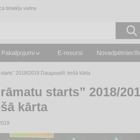
cā tīmekļa vietne
Pakalpojumi
E-resursi
Novadpētniecīb
starts" 2018/2019 Daugavpilī: trešā kārta
rāmatu starts” 2018/201
ešā kārta
2019