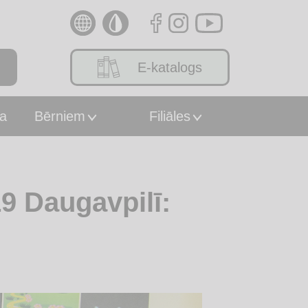
E-katalogs
a
Bērniem
Filiāles
9 Daugavpilī: