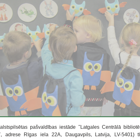
alstspilsētas pašvaldības iestāde "Latgales Centrālā bibliotē
 adrese Rīgas iela 22A, Daugavpils, Latvija, LV-5401) t