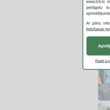
www.lcb.lv i
pielāgotu t
apmeklējumi
Ar pilnu inf
lietošanas n
Apsti
Rādīt izvē