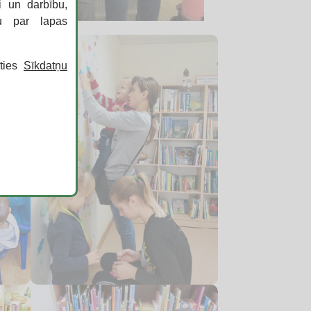
i un darbību,
ku par lapas
īties
Sīkdatņu