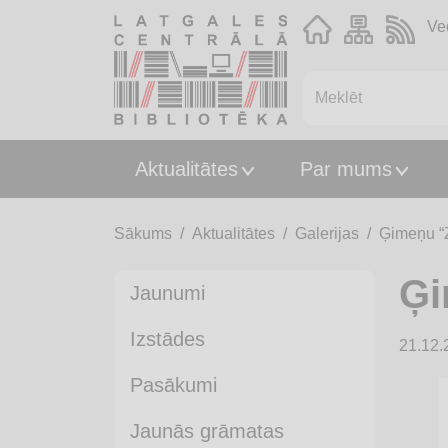
Ve
Aktualitātes
Par mums
Sākums
Aktualitātes
Galerijas
Ģimeņu “Z
Ģi
Jaunumi
Izstādes
21.12.
Pasākumi
Jaunās grāmatas