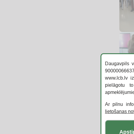
Daugavpils v
90000066637,
www.lcb.lv i
pielāgotu t
apmeklējumi
Ar pilnu inf
lietošanas n
Apsti