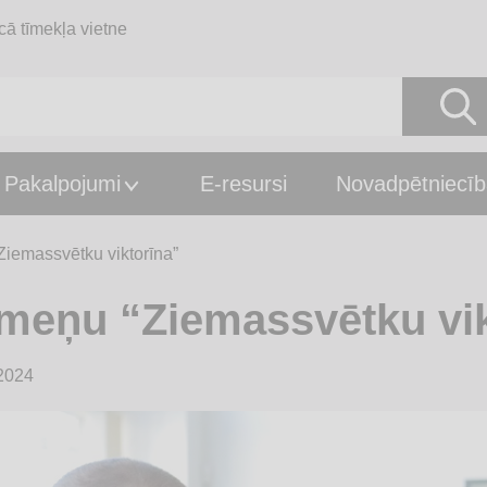
cā tīmekļa vietne
Pakalpojumi
E-resursi
Novadpētniecīb
iemassvētku viktorīna”
meņu “Ziemassvētku vik
2024