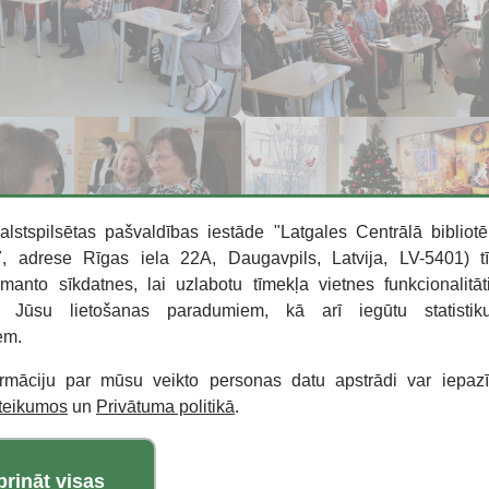
alstspilsētas pašvaldības iestāde "Latgales Centrālā bibliotē
 adrese Rīgas iela 22A, Daugavpils, Latvija, LV-5401) t
zmanto sīkdatnes, lai uzlabotu tīmekļa vietnes funkcionalitāt
o Jūsu lietošanas paradumiem, kā arī iegūtu statisti
em.
ormāciju par mūsu veikto personas datu apstrādi var iepaz
oteikumos
un
Privātuma politikā
.
prināt visas