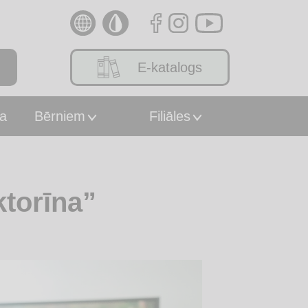
E-katalogs
a
Bērniem
Filiāles
torīna”