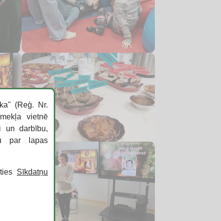
ka" (Reģ. Nr.
īmekļa vietnē
i un darbību,
ku par lapas
īties
Sīkdatņu