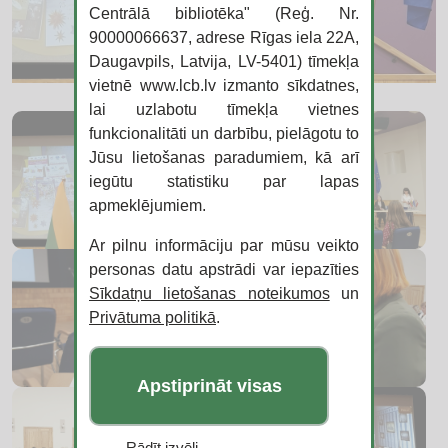
Centrālā bibliotēka" (Reģ. Nr.
90000066637, adrese Rīgas iela 22A,
Daugavpils, Latvija, LV-5401) tīmekļa
vietnē www.lcb.lv izmanto sīkdatnes,
lai uzlabotu tīmekļa vietnes
funkcionalitāti un darbību, pielāgotu to
Jūsu lietošanas paradumiem, kā arī
iegūtu statistiku par lapas
apmeklējumiem.
Ar pilnu informāciju par mūsu veikto
personas datu apstrādi var iepazīties
Sīkdatņu lietošanas noteikumos
un
Privātuma politikā
.
Apstiprināt visas
Rādīt izvēli