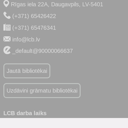
Rīgas iela 22A, Daugavpils, LV-5401
(+371) 65426422
(+371) 65476341
info@lcb.lv
_default@90000066637
Jautā bibliotēkai
Uzdāvini grāmatu bibliotēkai
LCB darba laiks
Pirmdiena
slēgts