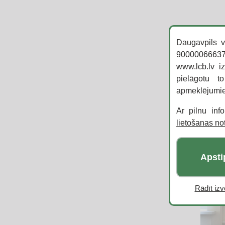
Daugavpils v
90000066637,
www.lcb.lv i
pielāgotu t
apmeklējumi
Ar pilnu inf
lietošanas n
Apsti
Rādīt izvē