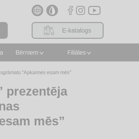
E-katalogs
a
Bērniem
Filiāles
okasgrāmatu “Apkaimes esam mēs”
” prezentēja
anas
 esam mēs”