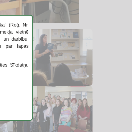
ka" (Reģ. Nr.
īmekļa vietnē
i un darbību,
ku par lapas
īties
Sīkdatņu