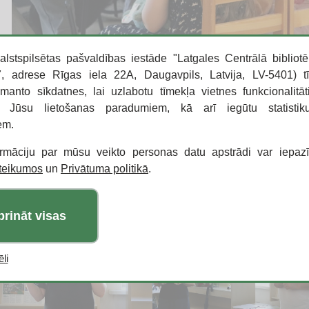
alstspilsētas pašvaldības iestāde "Latgales Centrālā bibliotē
 adrese Rīgas iela 22A, Daugavpils, Latvija, LV-5401) t
zmanto sīkdatnes, lai uzlabotu tīmekļa vietnes funkcionalitāt
o Jūsu lietošanas paradumiem, kā arī iegūtu statisti
em.
ormāciju par mūsu veikto personas datu apstrādi var iepaz
oteikumos
un
Privātuma politikā
.
prināt visas
li