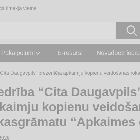
cā tīmekļa vietne
Pakalpojumi
E-resursi
Novadpētniecīb
“Cita Daugavpils” prezentēja apkaimju kopienu veidošanas r
edrība “Cita Daugavpils
kaimju kopienu veidoš
kasgrāmatu “Apkaimes
2026