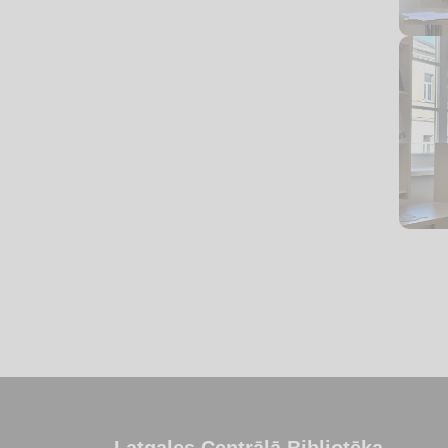
Latgales Centrālā Bibliotēka