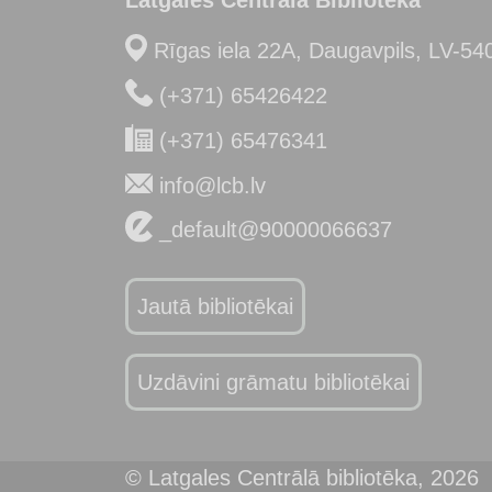
Rīgas iela 22A, Daugavpils, LV-54
(+371) 65426422
(+371) 65476341
info@lcb.lv
_default@90000066637
Jautā bibliotēkai
Uzdāvini grāmatu bibliotēkai
© Latgales Centrālā bibliotēka,
2026