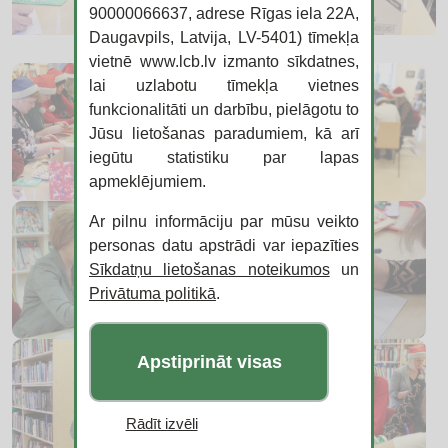
90000066637, adrese Rīgas iela 22A,
Daugavpils, Latvija, LV-5401) tīmekļa
vietnē www.lcb.lv izmanto sīkdatnes,
lai uzlabotu tīmekļa vietnes
funkcionalitāti un darbību, pielāgotu to
Jūsu lietošanas paradumiem, kā arī
iegūtu statistiku par lapas
apmeklējumiem.
Ar pilnu informāciju par mūsu veikto
personas datu apstrādi var iepazīties
Sīkdatņu lietošanas noteikumos
un
Privātuma politikā
.
Apstiprināt visas
Rādīt izvēli