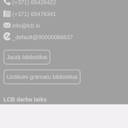
(+371) 65426422
(+371) 65476341
info@lcb.lv
_default@90000066637
Jautā bibliotēkai
Uzdāvini grāmatu bibliotēkai
LCB darba laiks
Pirmdiena
slēgts
Otrdiena
10:00 - 19:00