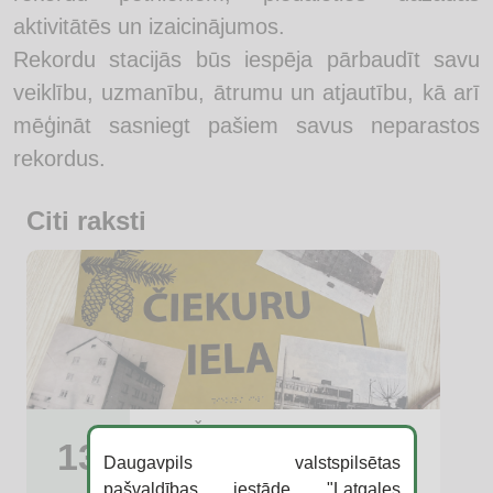
aktivitātēs un izaicinājumos.
Rekordu stacijās būs iespēja pārbaudīt savu
veiklību, uzmanību, ātrumu un atjautību, kā arī
mēģināt sasniegt pašiem savus neparastos
rekordus.
Citi raksti
Atklāj Čiekuru ielu no jauna!
13
Daugavpils valstspilsētas
pašvaldības iestāde "Latgales
Čiekuru iela 5-1B