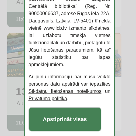
Aug
Centrālā bibliotēka" (Reģ. Nr.
Čiekuru bibliotēka
90000066637, adrese Rīgas iela 22A,
11:00
Daugavpils, Latvija, LV-5401) tīmekļa
vietnē www.lcb.lv izmanto sīkdatnes,
lai uzlabotu tīmekļa vietnes
funkcionalitāti un darbību, pielāgotu to
Jūsu lietošanas paradumiem, kā arī
iegūtu statistiku par lapas
apmeklējumiem.
Ar pilnu informāciju par mūsu veikto
Grāmatu bingo Jaunbūves
personas datu apstrādi var iepazīties
13
bibliotēkā
Sīkdatņu lietošanas noteikumos
un
Privātuma politikā
.
Aug
18. novembra iela 161
Jaunbūves bibliotēka
Apstiprināt visas
11:00