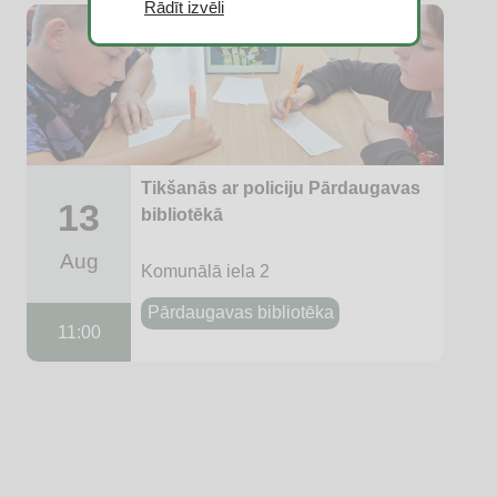
Rādīt izvēli
Tikšanās ar policiju Pārdaugavas
13
bibliotēkā
Aug
Komunālā iela 2
Pārdaugavas bibliotēka
11:00