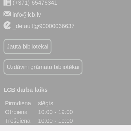
(+371) 65476341
info@lcb.lv
_default@90000066637
Jautā bibliotēkai
Uzdāvini grāmatu bibliotēkai
LCB darba laiks
Pirmdiena
slēgts
Otrdiena
10:00 - 19:00
Trešdiena
10:00 - 19:00
Ceturtdiena
10:00 - 19:00