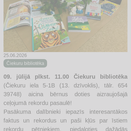
25.06.2026
Čiekuru bibliotēka
09. jūlijā plkst. 11.00 Čiekuru bibliotēka
(Čiekuru iela 5-1B (13. dzīvoklis), tālr. 654
39748) aicina bērnus doties aizraujošajā
ceļojumā rekordu pasaulē!
Pasākuma dalībnieki iepazīs interesantākos
faktus un rekordus un paši kļūs par īstiem
rekordu pētniekiem, piedaloties dažādās