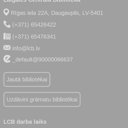
Rīgas iela 22A, Daugavpils, LV-5401
(+371) 65426422
(+371) 65476341
info@lcb.lv
_default@90000066637
Jautā bibliotēkai
Uzdāvini grāmatu bibliotēkai
LCB darba laiks