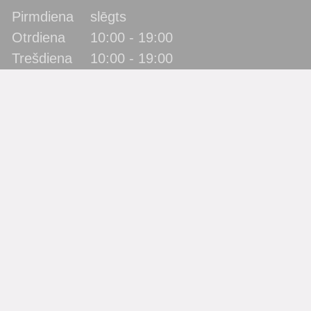
Pirmdiena
slēgts
Otrdiena
10:00 - 19:00
Trešdiena
10:00 - 19:00
Ceturtdiena
10:00 - 19:00
Piektdiena
10:00 - 19:00
Sestdiena
10:00 - 17:00
Svētdiena
slēgts
Katra mēneša pēdējā piektdiena - metodiskā diena!
(bibliotēka lietotājus neapkalpo)
Filiāles
Bērnu bibliotēka “Zīlīte”
Gaismas bibliotēka
Jaunbūves bibliotēka