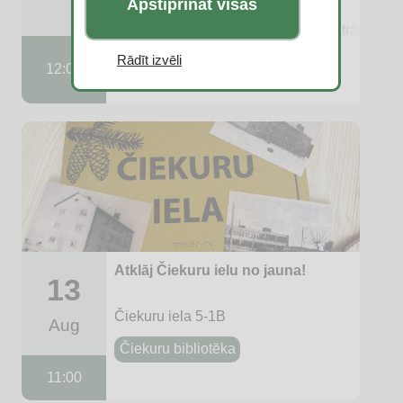
Apstiprināt visas
Daugavpils, Lielā Stropu ezera Centrālā plu
Rādīt izvēli
ASV Informācijas centrs
12:00
Atklāj Čiekuru ielu no jauna!
13
Čiekuru iela 5-1B
Aug
Čiekuru bibliotēka
11:00