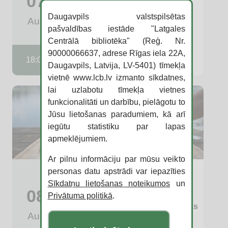
07
gurķītis, kam tomātiņš!”
Daugavpils valstspilsētas
Aug
pašvaldības iestāde "Latgales
Komunālā ielā 2
Centrālā bibliotēka" (Reģ. Nr.
90000066637, adrese Rīgas iela 22A,
Raiņa centrs
18:00
Daugavpils, Latvija, LV-5401) tīmekļa
vietnē www.lcb.lv izmanto sīkdatnes,
lai uzlabotu tīmekļa vietnes
funkcionalitāti un darbību, pielāgotu to
Jūsu lietošanas paradumiem, kā arī
iegūtu statistiku par lapas
apmeklējumiem.
Ar pilnu informāciju par mūsu veikto
LCB ASV Informācijas centrs un
personas datu apstrādi var iepazīties
ASV vēstniecība Latvijā aicina
Sīkdatņu lietošanas noteikumos
un
08
iepazīt Amerikas Savienotās
Privātuma politikā
.
Valstis jauniešu festivālā “Artišoks
Aug
2026”