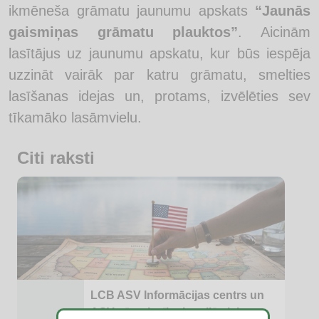
ikmēneša grāmatu jaunumu apskats
“Jaunās
gaismiņas grāmatu plauktos”
. Aicinām
lasītājus uz jaunumu apskatu, kur būs iespēja
uzzināt vairāk par katru grāmatu, smelties
lasīšanas idejas un, protams, izvēlēties sev
tīkamāko lasāmvielu.
Citi raksti
LCB ASV Informācijas centrs un
ASV vēstniecība Latvijā aicina