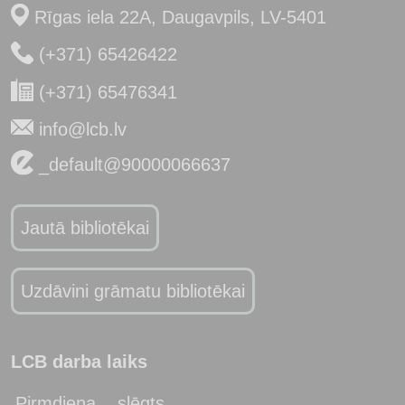
Rīgas iela 22A, Daugavpils, LV-5401
(+371) 65426422
(+371) 65476341
info@lcb.lv
_default@90000066637
Jautā bibliotēkai
Uzdāvini grāmatu bibliotēkai
LCB darba laiks
Pirmdiena
slēgts