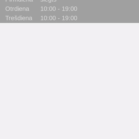
Otrdiena
10:00 - 19:00
Trešdiena
10:00 - 19:00
Ceturtdiena
10:00 - 19:00
Piektdiena
10:00 - 19:00
Sestdiena
10:00 - 17:00
Svētdiena
slēgts
Katra mēneša pēdējā piektdiena - metodiskā diena!
(bibliotēka lietotājus neapkalpo)
Filiāles
Bērnu bibliotēka “Zīlīte”
Gaismas bibliotēka
Jaunbūves bibliotēka