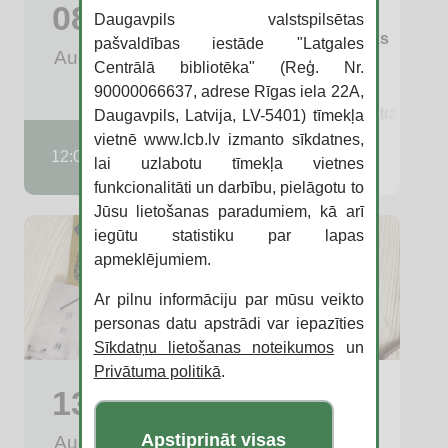
08
iepazīt Amerikas Savienotās
Daugavpils valstspilsētas
Valstis jauniešu festivālā “Artišoks
pašvaldības iestāde "Latgales
Aug
2026”
Centrālā bibliotēka" (Reģ. Nr.
90000066637, adrese Rīgas iela 22A,
Daugavpils, Lielā Stropu ezera Centrālā plu
Daugavpils, Latvija, LV-5401) tīmekļa
vietnē www.lcb.lv izmanto sīkdatnes,
ASV Informācijas centrs
12:00
lai uzlabotu tīmekļa vietnes
funkcionalitāti un darbību, pielāgotu to
Jūsu lietošanas paradumiem, kā arī
iegūtu statistiku par lapas
apmeklējumiem.
Ar pilnu informāciju par mūsu veikto
personas datu apstrādi var iepazīties
Sīkdatņu lietošanas noteikumos
un
Privātuma politikā
.
Atklāj Čiekuru ielu no jauna!
13
Čiekuru iela 5-1B
Apstiprināt visas
Aug