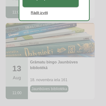
Čiekuru bibliotēka
11:00
Rādīt izvēli
Grāmatu bingo Jaunbūves
13
bibliotēkā
Aug
18. novembra iela 161
Jaunbūves bibliotēka
11:00