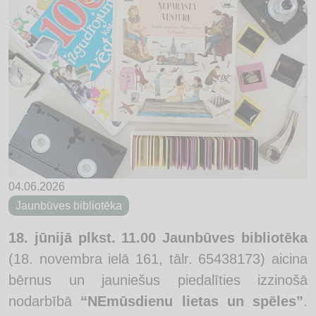
04.06.2026
Jaunbūves bibliotēka
18. jūnijā plkst. 11.00 Jaunbūves bibliotēka
(18. novembra ielā 161, tālr. 65438173) aicina
bērnus un jauniešus piedalīties izzinošā
nodarbībā
“NEmūsdienu lietas un spēles”
.