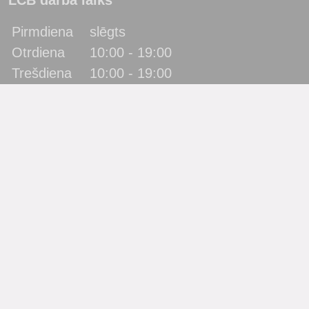
LCB darba laiks
Pirmdiena
slēgts
Otrdiena
10:00 - 19:00
Trešdiena
10:00 - 19:00
Ceturtdiena
10:00 - 19:00
Piektdiena
10:00 - 19:00
Sestdiena
10:00 - 17:00
Svētdiena
slēgts
Katra mēneša pēdējā piektdiena - metodiskā diena!
(bibliotēka lietotājus neapkalpo)
Filiāles
Bērnu bibliotēka “Zīlīte”
Gaismas bibliotēka