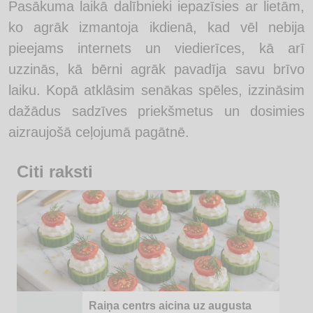
Pasākuma laikā dalībnieki iepazīsies ar lietām,
ko agrāk izmantoja ikdienā, kad vēl nebija
pieejams internets un viedierīces, kā arī
uzzinās, kā bērni agrāk pavadīja savu brīvo
laiku. Kopā atklāsim senākas spēles, izzināsim
dažādus sadzīves priekšmetus un dosimies
aizraujošā ceļojumā pagātnē.
Citi raksti
Raiņa centrs aicina uz augusta