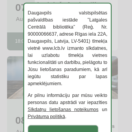
kopdarbošanās vakaru “Kam
07
gurķītis, kam tomātiņš!”
Daugavpils valstspilsētas
Aug
pašvaldības iestāde "Latgales
Komunālā ielā 2
Centrālā bibliotēka" (Reģ. Nr.
90000066637, adrese Rīgas iela 22A,
Raiņa centrs
Daugavpils, Latvija, LV-5401) tīmekļa
18:00
vietnē www.lcb.lv izmanto sīkdatnes,
lai uzlabotu tīmekļa vietnes
funkcionalitāti un darbību, pielāgotu to
Jūsu lietošanas paradumiem, kā arī
iegūtu statistiku par lapas
apmeklējumiem.
Ar pilnu informāciju par mūsu veikto
personas datu apstrādi var iepazīties
LCB ASV Informācijas centrs un
Sīkdatņu lietošanas noteikumos
un
ASV vēstniecība Latvijā aicina
Privātuma politikā
.
08
iepazīt Amerikas Savienotās
Valstis jauniešu festivālā “Artišoks
Aug