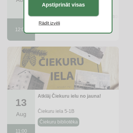
2026”
Apstiprināt visas
Daugavpils, Lielā Stropu ezera Centrālā plu
Rādīt izvēli
ASV Informācijas centrs
12:00
Atklāj Čiekuru ielu no jauna!
13
Čiekuru iela 5-1B
Aug
Čiekuru bibliotēka
11:00