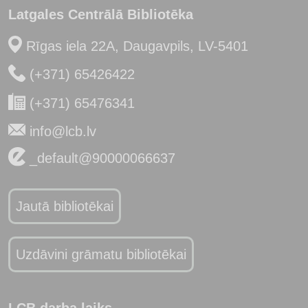
Latgales Centrālā Bibliotēka
Rīgas iela 22A, Daugavpils, LV-5401
(+371) 65426422
(+371) 65476341
info@lcb.lv
_default@90000066637
Jautā bibliotēkai
Uzdāvini grāmatu bibliotēkai