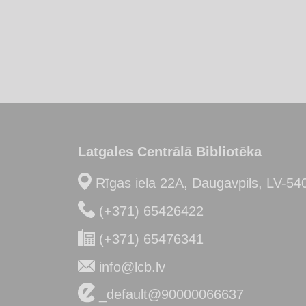
Latgales Centrālā Bibliotēka
Rīgas iela 22A, Daugavpils, LV-54
(+371) 65426422
(+371) 65476341
info@lcb.lv
_default@90000066637