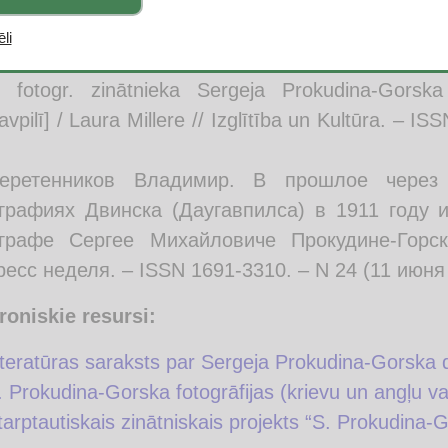
totie avoti:
li
llere Laura. Daugavpilī – unikāla pagājušā gs. krās
u fotogr. zinātnieka Sergeja Prokudina-Gorsk
vpilī] / Laura Millere // Izglītība un Kultūra. – I
еретенников Владимир. В прошлое через
графиях Двинска (Даугавпилса) в 1911 году 
графе Сергее Михайловиче Прокудине-Горск
есс неделя. – ISSN 1691-3310. – N 24 (11 июня 2
roniskie resursi:
iteratūras saraksts par Sergeja Prokudina-Gorska
. Prokudina-Gorska fotogrāfijas (krievu un angļu va
tarptautiskais zinātniskais projekts “S. Prokudina