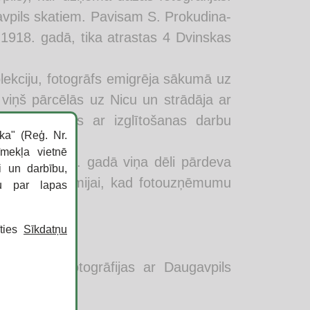
ugavpils skatiem. Pavisam S. Prokudina-
1918. gadā, tika atrastas 4 Dvinskas
lekciju, fotogrāfs emigrēja sākumā uz
 viņš pārcēlās uz Nicu un strādāja ar
s nodarbojās ar izglītošanas darbu
ka" (Reģ. Nr.
īmekļa vietnē
 nāves 1948. gadā viņa dēli pārdeva
i un darbību,
īdz gadsimtu mijai, kad fotouzņēmumu
ku par lapas
īties
Sīkdatņu
ās krāsu fotogrāfijas ar Daugavpils