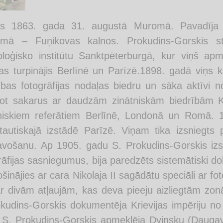
is 1863. gada 31. augustā Muromā. Pavadīja 
umā – Fuņikovas kalnos. Prokudins-Gorskis stud
loģisko institūtu Sanktpēterburgā, kur viņš apm
jas turpinājis Berlīnē un Parīzē.1898. gadā viņs 
ības fotogrāfijas nodaļas biedru un sāka aktīvi 
ot sakarus ar daudzām zinātniskām biedrībām Kr
tniskiem referātiem Berlīnē, Londonā un Romā.
tautiskajā izstādē Parīzē. Viņam tika izsniegts
avošanu. Ap 1905. gadu S. Prokudins-Gorskis izst
rāfijas sasniegumus, bija paredzēts sistemātiski do
šinājies ar cara Nikolaja II sagādātu speciāli ar fot
ar divām atļaujām, kas deva pieeju aizliegtām zonā
kudins-Gorskis dokumentēja Krievijas impēriju n
ā S. Prokudins-Gorskis apmeklēja Dvinsku (Daugav