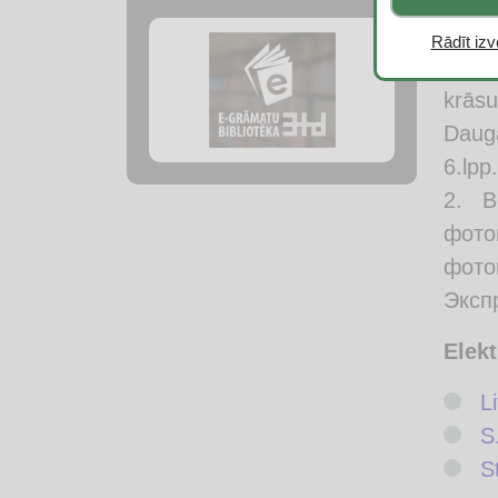
Izman
Rādīt izvē
Mi
krās
Dauga
6.lpp.
В
фото
фото
Экспр
Elekt
L
S
S