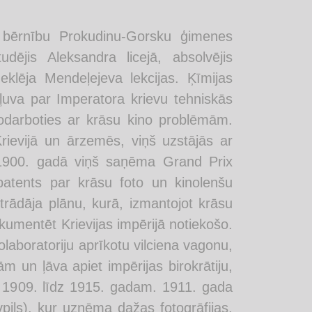
bērnību Prokudinu-Gorsku ģimenes
ējis Aleksandra licejā, absolvējis
eklēja Mendeļejeva lekcijas. Ķīmijas
kļuva par Imperatora krievu tehniskās
nodarboties ar krāsu kino problēmām.
ievijā un ārzemēs, viņš uzstājās ar
 1900. gadā viņš saņēma Grand Prix
 patents par krāsu foto un kinolenšu
rādāja plānu, kurā, izmantojot krāsu
kumentēt Krievijas impērijā notiekošo.
olaboratoriju aprīkotu vilciena vagonu,
m un ļāva apiet impērijas birokrātiju,
o 1909. līdz 1915. gadam. 1911. gada
pils), kur uzņēma dažas fotogrāfijas.