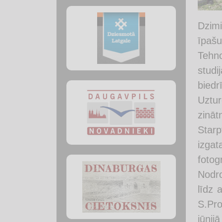
Dzim
īpaš
Tehno
studi
biedr
Uztur
zinā
Starp
izgat
fotog
Nodro
līdz 
S.Pro
jūnij