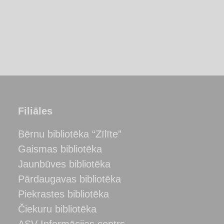
Filiāles
Bērnu bibliotēka “Zīlīte”
Gaismas bibliotēka
Jaunbūves bibliotēka
Pārdaugavas bibliotēka
Piekrastes bibliotēka
Čiekuru bibliotēka
ASV Informācijas centrs