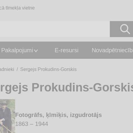
cā tīmekļa vietne
Pakalpojumi
E-resursi
Novadpētniecīb
adnieki
Sergejs Prokudins-Gorskis
rgejs Prokudins-Gorski
Fotogrāfs, ķīmiķis, izgudrotājs
1863 – 1944