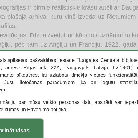
otogrāfijas ir pirmie reālistiskie krāsu attēli ar Da
a plašajā arhīvā, kuru viņš izveda uz Rietumiem 
āfijas.
evolūcijas, līdzi aizvedot unikālo fotouzņēmumu ko
ģiju, pēc tam uz Angliju un Franciju. 1922. gadā
iem Lumjēriem. Līdz 1930. gadu vidum fotogrāf
alstspilsētas pašvaldības iestāde "Latgales Centrālā bibliotē
ijā.
 adrese Rīgas iela 22A, Daugavpils, Latvija, LV-5401) t
 1944. gada 27. septembrī Parīzē. Pēc fotogrāfa
zmanto sīkdatnes, lai uzlabotu tīmekļa vietnes funkcionalitāt
ciju ASV Kongresa bibliotēkai, kur tā glabājās l
o Jūsu lietošanas paradumiem, kā arī iegūtu statisti
em.
ciju tika nolemts restaurēt un digitalizēt.
ormāciju par mūsu veikto personas datu apstrādi var iepaz
ība ar Daugavpili:
oteikumos
un
Privātuma politikā
.
 gada jūnijā S. Prokudins-Gorskis uzņēma pirm
em.
prināt visas