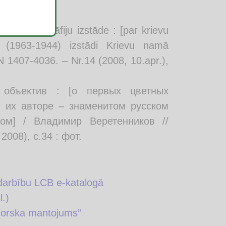
aino fotogrāfiju izstāde : [par krievu
a (1963-1944) izstādi Krievu namā
SSN 1407-4036. – Nr.14 (2008, 10.apr.),
 объектив : [о первых цветных
и их авторе – знаменитом русском
ом] / Владимир Веретенников //
008), с.34 : фот.
 darbību LCB e-katalogā
l.)
-Gorska mantojums”