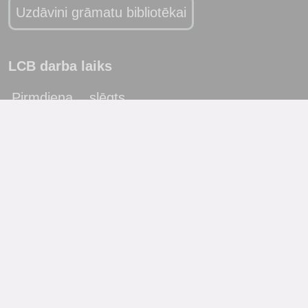
Uzdāvini grāmatu bibliotēkai
LCB darba laiks
Pirmdiena
slēgts
Otrdiena
10:00 - 19:00
Trešdiena
10:00 - 19:00
Ceturtdiena
10:00 - 19:00
Piektdiena
10:00 - 19:00
Sestdiena
10:00 - 17:00
Svētdiena
slēgts
Katra mēneša pēdējā piektdiena - metodiskā diena!
(bibliotēka lietotājus neapkalpo)