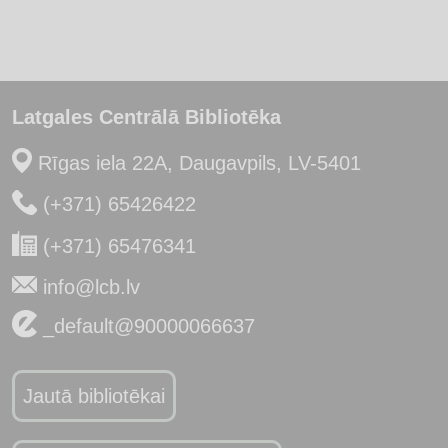
Latgales Centrālā Bibliotēka
Rīgas iela 22A, Daugavpils, LV-5401
(+371) 65426422
(+371) 65476341
info@lcb.lv
_default@90000066637
Jautā bibliotēkai