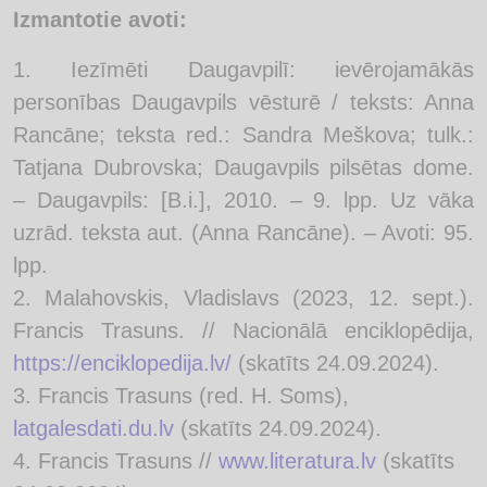
Izmantotie avoti:
Iezīmēti Daugavpilī: ievērojamākās
personības Daugavpils vēsturē / teksts: Anna
Rancāne; teksta red.: Sandra Meškova; tulk.:
Tatjana Dubrovska; Daugavpils pilsētas dome.
– Daugavpils: [B.i.], 2010. – 9. lpp. Uz vāka
uzrād. teksta aut. (Anna Rancāne). – Avoti: 95.
lpp.
Malahovskis, Vladislavs (2023, 12. sept.).
Francis Trasuns. // Nacionālā enciklopēdija,
https://enciklopedija.lv/
(skatīts 24.09.2024).
Francis Trasuns (red. H. Soms),
latgalesdati.du.lv
(skatīts 24.09.2024).
Francis Trasuns //
www.literatura.lv
(skatīts