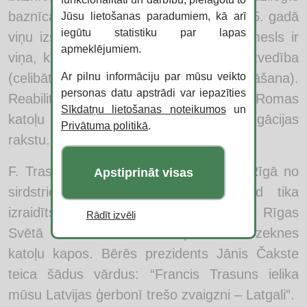
baznīcā vadīt garīgās ceremonijas. 1925. gadā
Jūsu lietošanas paradumiem, kā arī
iegūtu statistiku par lapas
viņu izslēdz no baznīcas. Oficiālais iemesls ir
apmeklējumiem.
viņa, katoļu priestera, neapmierinošā uzvedība
Ar pilnu informāciju par mūsu veikto
(celibāta neievērošanu, sutanas nenēsāšana).
personas datu apstrādi var iepazīties
Reabilitēts 1998. gada 18. augustā ar Romas
Sīkdatņu lietošanas noteikumos
un
katoļu baznīcas oficiālu klēra kongregācijas
Privātuma politikā
.
rakstu.
F. Trasuns miris 1926. gadā 6. aprīlī Rīgā no
Apstiprināt visas
sirdstriekas divas dienas vēlāk, kad tika
izraidīts no Lieldienu dievkalpojuma Rīgas
Rādīt izvēli
Svētā Jēkaba katedrālē. Apbedīts Rēzeknes
katoļu kapos. Bērēs prezidents Jānis Čakste
teica šādus vārdus: “Francis Trasuns ielika
mūsu Latvijas ģerbonī trešo zvaigzni – Latgali”.