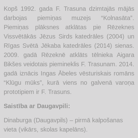
Kopš 1992. gada F. Trasuna dzimtajās mājās
darbojas piemiņas muzejs “Kolnasāta”.
Piemiņas plāksnes atklātas pie Rēzeknes
Vissvētākās Jēzus Sirds katedrāles (2004) un
Rīgas Svētā Jēkaba katedrāles (2014) sienas.
2009. gadā Rēzeknē atklāts tēlnieka Aigara
Bikšes veidotais piemineklis F. Trasunam. 2014.
gadā iznācis Ingas Ābeles vēsturiskais romāns
“Klūgu mūks”, kurā viens no galvenā varoņa
prototipiem ir F. Trasuns.
Saistība ar Daugavpili:
Dinaburga (Daugavpils) – pirmā kalpošanas
vieta (vikārs, skolas kapelāns).