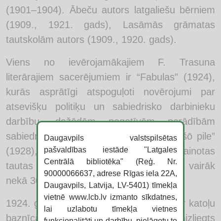
(1901–1904). Ābeču autors latgaliešu bērniem
(1909., 1921. gads), Lasāmās grāmatas
tautskolām autors (1909., 1920. gads).
Viens no ievērojamākajiem F. Trasuna
literārajiem sacerējumiem ir “Fabulas” (1924),
kurās asprātīgi atspoguļoti novērojumi par
atsevišķu politiķu un sabiedrisko darbinieku
darbību, dažādām negatīvām parādībām
sabiedrībā. Sarakstījis drāmu “Nūgrimušō pile”
Daugavpils valstspilsētas
pašvaldības iestāde "Latgales
(1928), kurā, balstoties uz teikām, atainotas
Centrālā bibliotēka" (Reģ. Nr.
tautas brīvības alkas, piecus stāstus un vairāk
90000066637, adrese Rīgas iela 22A,
nekā 30 dzejoļus.
Daugavpils, Latvija, LV-5401) tīmekļa
vietnē www.lcb.lv izmanto sīkdatnes,
1924. gadā sākas F. Trasuna konflikts ar katoļu
lai uzlabotu tīmekļa vietnes
baznīcas pārstāvjiem, viņam tiek aizliegts
funkcionalitāti un darbību, pielāgotu to