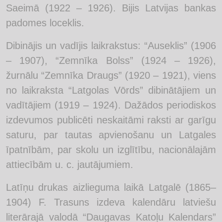
Saeimā (1922 – 1926). Bijis Latvijas bankas
padomes loceklis.
Dibinājis un vadījis laikrakstus: “Auseklis” (1906
– 1907), “Zemnīka Bolss” (1924 – 1926),
žurnālu “Zemnīka Draugs” (1920 – 1921), viens
no laikraksta “Latgolas Vōrds” dibinātājiem un
vadītājiem (1919 – 1924). Dažādos periodiskos
izdevumos publicēti neskaitāmi raksti ar garīgu
saturu, par tautas apvienošanu un Latgales
īpatnībām, par skolu un izglītību, nacionālajām
attiecībām u. c. jautājumiem.
Latīņu drukas aizlieguma laikā Latgalē (1865–
1904) F. Trasuns izdeva kalendāru latviešu
literārajā valodā “Daugavas Katoļu Kalendars”