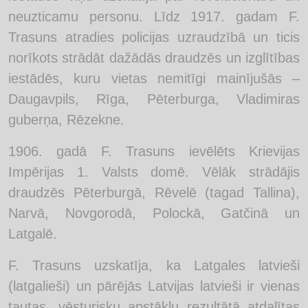
neuzticamu personu. Līdz 1917. gadam F.
Trasuns atradies policijas uzraudzībā un ticis
norīkots strādāt dažādās draudzēs un izglītības
iestādēs, kuru vietas nemitīgi mainījušās –
Daugavpils, Rīga, Pēterburga, Vladimiras
guberņa, Rēzekne.
1906. gadā F. Trasuns ievēlēts Krievijas
Impērijas 1. Valsts domē. Vēlāk strādājis
draudzēs Pēterburgā, Rēvelē (tagad Tallina),
Narvā, Novgorodā, Polockā, Gatčinā un
Latgalē.
F. Trasuns uzskatīja, ka Latgales latvieši
(latgalieši) un pārējās Latvijas latvieši ir vienas
tautas, vēsturisku apstākļu rezultātā atdalītas