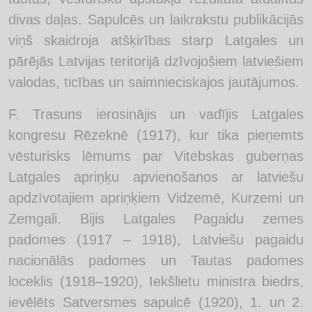
divas daļas. Sapulcēs un laikrakstu publikācijās
viņš skaidroja atšķirības starp Latgales un
pārējās Latvijas teritorijā dzīvojošiem latviešiem
valodas, ticības un saimnieciskajos jautājumos.
F. Trasuns ierosinājis un vadījis Latgales
kongresu Rēzeknē (1917), kur tika pieņemts
vēsturisks lēmums par Vitebskas guberņas
Latgales apriņķu apvienošanos ar latviešu
apdzīvotajiem apriņķiem Vidzemē, Kurzemi un
Zemgali. Bijis Latgales Pagaidu zemes
padomes (1917 – 1918), Latviešu pagaidu
nacionālās padomes un Tautas padomes
loceklis (1918–1920), Iekšlietu ministra biedrs,
ievēlēts Satversmes sapulcē (1920), 1. un 2.