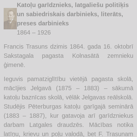
Katoļu garīdznieks, latgaliešu politiķis
un sabiedriskais darbinieks, literāts,
preses darbinieks
1864 – 1926
Francis Trasuns dzimis 1864. gada 16. oktobrī
Sakstagala pagasta Kolnasātā zemnieku
ģimenē.
Ieguvis pamatziglītību vietējā pagasta skolā,
mācījies Jelgavā (1875 – 1883) – sākumā
katoļu baznīcas skolā, vēlāk Jelgavas reālskolā.
Studējis Pēterburgas katoļu garīgajā seminārā
(1883 – 1887), kur gatavoja arī garīdzniekus
darbam Latgales draudzēs. Mācības notika
latīņu, krievu un poļu valodā, bet F. Trasunam