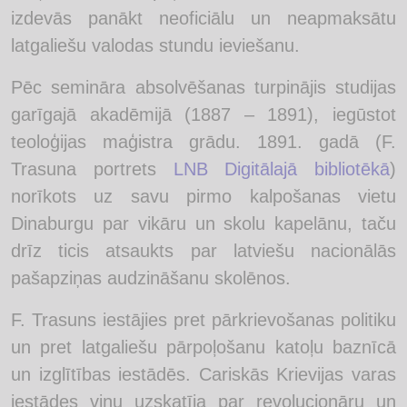
izdevās panākt neoficiālu un neapmaksātu
latgaliešu valodas stundu ieviešanu.
Pēc semināra absolvēšanas turpinājis studijas
garīgajā akadēmijā (1887 – 1891), iegūstot
teoloģijas maģistra grādu. 1891. gadā (F.
Trasuna portrets
LNB Digitālajā bibliotēkā
)
norīkots uz savu pirmo kalpošanas vietu
Dinaburgu par vikāru un skolu kapelānu, taču
drīz ticis atsaukts par latviešu nacionālās
pašapziņas audzināšanu skolēnos.
F. Trasuns iestājies pret pārkrievošanas politiku
un pret latgaliešu pārpoļošanu katoļu baznīcā
un izglītības iestādēs. Cariskās Krievijas varas
iestādes viņu uzskatīja par revolucionāru un