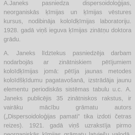
A.Janeks pasniedza dispersoidoloģijas,
neorganiskās ķīmijas un ķīmijas vēstures
kursus, nodibināja koloīdķīmijas laboratoriju.
1928. gadā viņš ieguva ķīmijas zinātņu doktora
grādu.
A. Janeks līdztekus pasniedzēja darbam
nodarbojās ar zinātniskiem pētījumiem
koloīdķīmijas jomā: pētīja jaunas metodes
koloīdšķīdumu pagatavošanā, izstrādāja jaunu
elementu periodiskās sistēmas tabulu u.c. A.
Janeks publicējis 35 zinātniskos rakstus, ir
vairāku mācību grāmatu autors
(„Dispersoidoloģijas pamati” tika izdoti četras
reizes). 1921. gadā viņš uzrakstīja pirmo
neorganiskās ķīmijas grāmatu latviešu valodā,