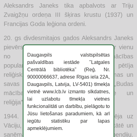
Aleksandrs Janeks tika apbalvots ar Triju
Zvaigžņu ordeņa III šķiras krustu (1937) un
Francijas Goda leģiona ordeni.
20. gs divdesmitajos gados Aleksandrs Janeks
pievērsās reliģijas filozofijai un kļuva par vienu
Daugavpils valstspilsētas
no pirmajiem budisma mācības
pašvaldības iestāde "Latgales
popularizētājiem Latvijā. Zinātnieks pētīja
Centrālā bibliotēka" (Reģ. Nr.
reliģiski filozofiskas un kultūras problēmas un
90000066637, adrese Rīgas iela 22A,
savas atziņas atspoguļoja grāmatās „Budas
Daugavpils, Latvija, LV-5401) tīmekļa
vietnē www.lcb.lv izmanto sīkdatnes,
mācības pamati” (1924), „Dzīve un
lai uzlabotu tīmekļa vietnes
reliģija”(1924).
funkcionalitāti un darbību, pielāgotu to
Jūsu lietošanas paradumiem, kā arī
1944. gadā Aleksandrs Janeks emigrēja uz
iegūtu statistiku par lapas
Vāciju, kur strādāja Marburgas universitātē un
apmeklējumiem.
saņēma A. fon Humbolta fonda stipendiju.