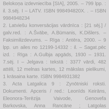
Belokoņa izdevniecība [SIA], 2005. – 799 lpp. :
il. 3.sēj. I – LATV. ISBN 998494820X. . – ISBN
9984948234
Latviešu konversācijas vārdnīca : [21 sēj.] /
galv.red. : A.Švābe, A.Būmanis, K.Dišlers. –
Faksimilizdevums. – Rīga : Antēra, 2000. – 9
lpp. un ailes no 12199-14332 : il. – Sagat.pēc
izd. : Rīga : A.Gulbja apgāds, 1930 – 1931.
7.sēj. I – Jelgava : tekstā : 3377 vārdi, 482
attēli, 12 melnas kartes, 12 mākslas pielikumi,
1 krāsaina karte. ISBN 9984931382
Acta Latgalica 9 : Zynōtniski roksti.
Dokumenti. Apceris / red.: Leonīds Keirāns,
Eleonora-Terēzija Vaivode, Genovefa
Barkovska, Anna Rancāne ; Latgolas