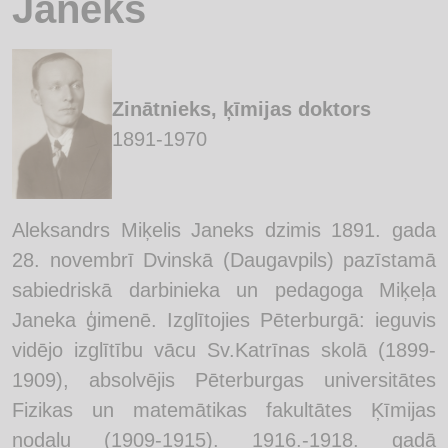
Janeks
Zinātnieks, ķīmijas doktors
1891-1970
Aleksandrs Miķelis Janeks dzimis 1891. gada
28. novembrī Dvinskā (Daugavpils) pazīstamā
sabiedriskā darbinieka un pedagoga Miķeļa
Janeka ģimenē. Izglītojies Pēterburgā: ieguvis
vidējo izglītību vācu Sv.Katrīnas skolā (1899-
1909), absolvējis Pēterburgas universitātes
Fizikas un matemātikas fakultātes Ķīmijas
nodaļu (1909-1915). 1916.-1918. gadā