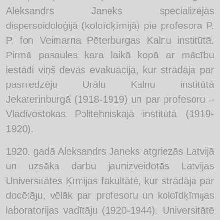
Aleksandrs Janeks specializējās
dispersoidoloģijā (koloīdķīmijā) pie profesora P.
P. fon Veimarna Pēterburgas Kalnu institūtā.
Pirmā pasaules kara laikā kopā ar mācību
iestādi viņš devās evakuācijā, kur strādāja par
pasniedzēju Urālu Kalnu institūtā
Jekaterinburgā (1918-1919) un par profesoru –
Vladivostokas Politehniskajā institūtā (1919-
1920).
1920. gadā Aleksandrs Janeks atgriezās Latvijā
un uzsāka darbu jaunizveidotās Latvijas
Universitātes Ķīmijas fakultātē, kur strādāja par
docētāju, vēlāk par profesoru un koloīdķīmijas
laboratorijas vadītāju (1920-1944). Universitātē