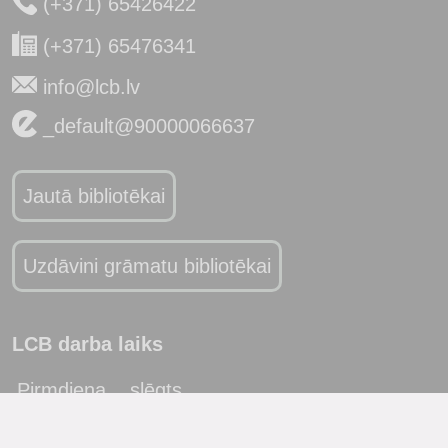
(+371) 65426422
(+371) 65476341
info@lcb.lv
_default@90000066637
Jautā bibliotēkai
Uzdāvini grāmatu bibliotēkai
LCB darba laiks
Pirmdiena
slēgts
Otrdiena
10:00 - 19:00