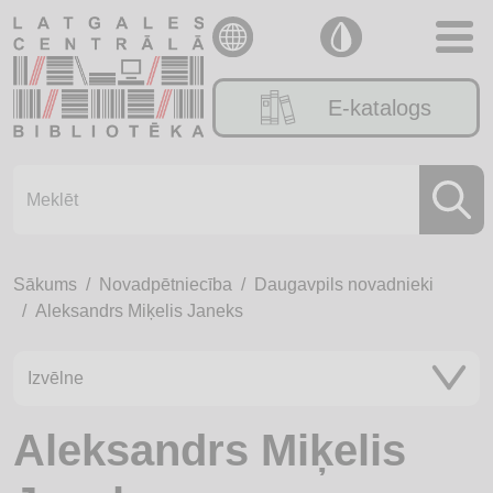
E-katalogs
Sākums
Novadpētniecība
Daugavpils novadnieki
Aleksandrs Miķelis Janeks
Izvēlne
Aleksandrs Miķelis