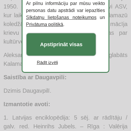
Ar pilnu informāciju par mūsu veikto
1950. gadā zinātnieks pārcēlās uz dzīvi ASV,
personas datu apstrādi var iepazīties
kur laikā no 1950. līdz 1958. gadam Kalamazū
Sīkdatņu lietošanas noteikumos
un
koledžā veica ķīmiskus pētījumus, mācīja
Privātuma politikā
.
krievu un vācu valodu, lasīja lekcijas par
kultūrvēstures jautājumiem.
Apstiprināt visas
Aleksandrs Janeks miris 1970. gadā, apglabāts
Rādīt izvēli
Kalamazū (ASV)
Saistība ar Daugavpili:
Dzimis Daugavpilī.
Izmantotie avoti:
Latvijas enciklopēdija: 5 sēj. ar rādītāju /
galv. red. Heinrihs Jubels. – Rīga : Valērija