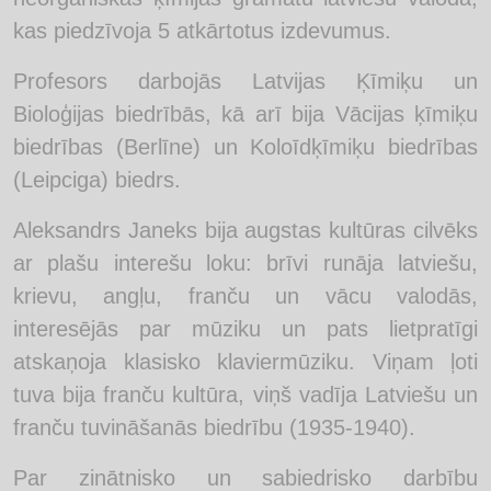
kas piedzīvoja 5 atkārtotus izdevumus.
Profesors darbojās Latvijas Ķīmiķu un
Bioloģijas biedrībās, kā arī bija Vācijas ķīmiķu
biedrības (Berlīne) un Koloīdķīmiķu biedrības
(Leipciga) biedrs.
Aleksandrs Janeks bija augstas kultūras cilvēks
ar plašu interešu loku: brīvi runāja latviešu,
krievu, angļu, franču un vācu valodās,
interesējās par mūziku un pats lietpratīgi
atskaņoja klasisko klaviermūziku. Viņam ļoti
tuva bija franču kultūra, viņš vadīja Latviešu un
franču tuvināšanās biedrību (1935-1940).
Par zinātnisko un sabiedrisko darbību