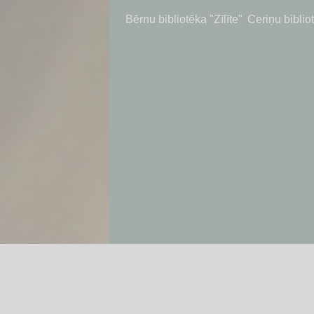
Bērnu bibliotēka "Zīlīte"
Bērnu bibliotēka "Zīlīte"
Pārdaugavas 
Ceriņu biblio