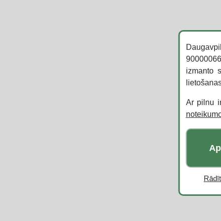
Daugavpi
900000666
izmanto s
lietošana
Ar pilnu 
noteikum
Ap
Rādīt