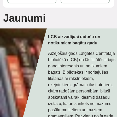
Jaunumi
<
1
2
…
11
12
Daugavpils bibliotēkas janvārī
LCB aizvadījusi radošu un
gaida ģimenes ar bērniem
notikumiem bagātu gadu
Janvāra sestdienu rītos Latgales
Aizejošais gads Latgales Centrālajā
Centrālās bibliotēkas filiāles aicina
bibliotēkā (LCB) un tās filiālēs ir bijis
ģimenes uz bibliotēkas
gana interesants un notikumiem
organizētajiem pasākumiem.
bagāts. Bibliotēkās ir noritējušas
Lasošās ģimenes ar bērniem radoši
tikšanās ar rakstniekiem,
darbosies dažādās aktivitātēs –
dzejniekiem, grāmatu ilustratoriem,
sacerēs stāstus, izzinās dažādu
citām radošām personībām, bijuši
žanru grāmatas, kopīgi svinēs
apskatāmi vairāki desmiti dažādu
svētkus, spēlēs dažādas spēles un
izstāžu, kā arī sarīkots ne mazums
ies rotaļās u.c. 6. janvārī plkst. 11.00
pasākumu lieliem un maziem
LCB filiālē Bērnu bibliotēkā “Zīlīte”
grāmatmīļiem. Par vienu no šī gada