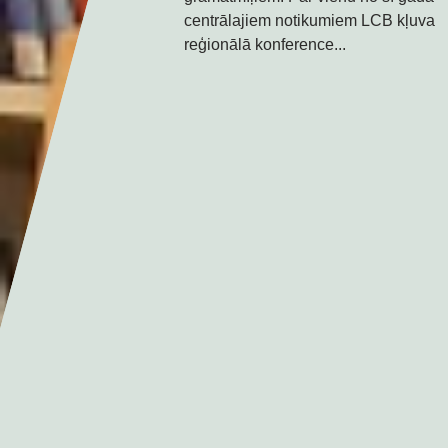
(Mihoelsa ielā 58) tiks organizēts
centrālajiem notikumiem LCB kļuva
literāri tematisks pasākums...
reģionālā konference...