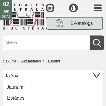
03
02
Jan
Jan
2024
2024
E-katalogs
Sākums
Aktualitātes
Jaunumi
Izvēlne
Jaunumi
Izstādes