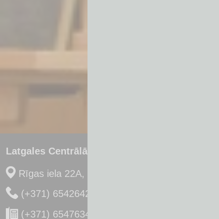
Latgales Centrālā Bibliotēka
Rīgas iela 22A, Daugavpils, LV-5401
(+371) 65426422
(+371) 65476341