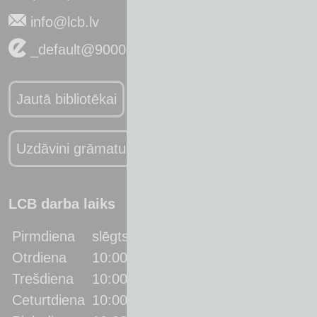
info@lcb.lv
_default@90000066637
Jautā bibliotēkai
Uzdāvini grāmatu bibliotēkai
LCB darba laiks
Pirmdiena
slēgts
Otrdiena
10:00 - 19:00
Trešdiena
10:00 - 19:00
Ceturtdiena
10:00 - 19:00