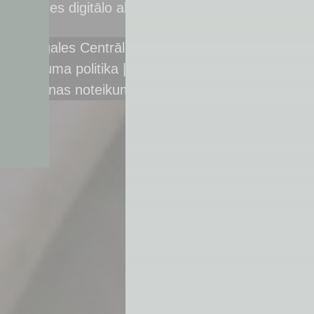
Ģimenes digitālo aktivitāšu centrs
© Latgales Centrālā bibliotēka,
2026
Privātuma politika
|
Piekļūstamība
|
Bibliotēkas
lietošanas noteikumi
|
Sīkdatņu pārvaldība