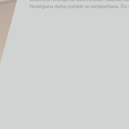
Noslēguma darba izstrāde un aizstāvēšana. Šis v