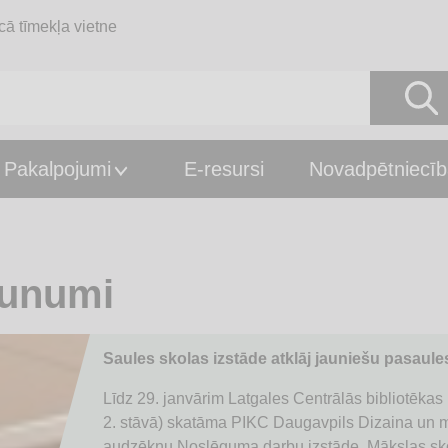
cā tīmekļa vietne
Pakalpojumi
E-resursi
Novadpētniecīb
unumi
<
1
2
…
11
12
Saules skolas izstāde atklāj jauniešu pasaul
Līdz 29. janvārim Latgales Centrālās bibliotēkas 
2. stāvā) skatāma PIKC Daugavpils Dizaina un m
audzēkņu Noslēguma darbu izstāde. Mākslas skol