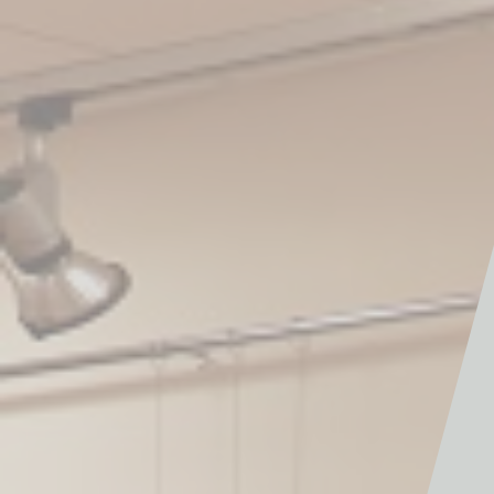
Galerijas
Bibliotekāriem
Jaunumu arhīvs
2026
2025
2024
2023
2022
Struktūrvienības
ASV Informācijas centrs
Bērnu bibliotēka "Zīlīte"
Ceriņu bibliotēka