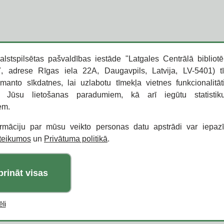
alstspilsētas pašvaldības iestāde "Latgales Centrālā bibliotē
 adrese Rīgas iela 22A, Daugavpils, Latvija, LV-5401) t
zmanto sīkdatnes, lai uzlabotu tīmekļa vietnes funkcionalitāt
o Jūsu lietošanas paradumiem, kā arī iegūtu statisti
em.
ormāciju par mūsu veikto personas datu apstrādi var iepaz
oteikumos
un
Privātuma politikā
.
prināt visas
li