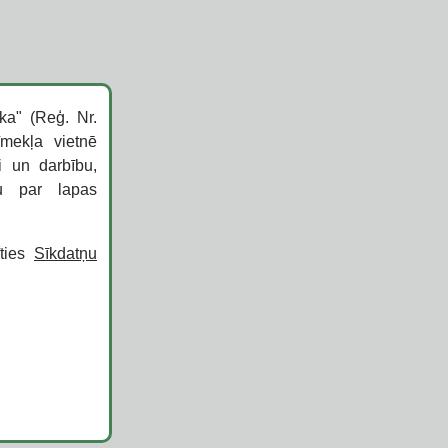
ka" (Reģ. Nr.
īmekļa vietnē
i un darbību,
ku par lapas
īties
Sīkdatņu