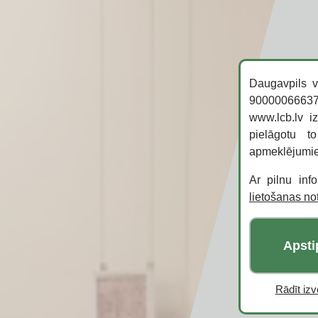
Čiekuru bibliotēka
Gaismas bibliotēka
Ģimenes digitālo aktivitāšu
centrs
Daugavpils v
90000066637,
Jaunbūves bibliotēka
www.lcb.lv i
Latgales Centrālā bibliotēka
pielāgotu t
Pārdaugavas bibliotēka
apmeklējumi
Piekrastes bibliotēka
Ar pilnu inf
lietošanas n
Raiņa centrs
Notīrīt
Filtrēt
Apsti
Rādīt izvē