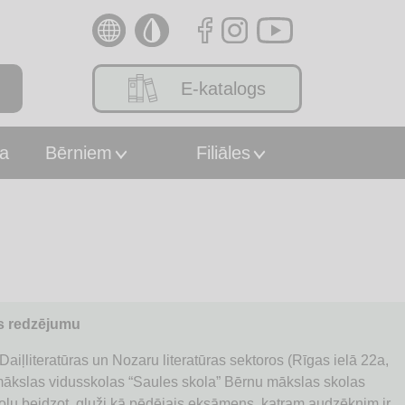
E-katalogs
a
Bērniem
Filiāles
es redzējumu
Daiļliteratūras un Nozaru literatūras sektoros (Rīgas ielā 22a,
ākslas vidusskolas “Saules skola” Bērnu mākslas skolas
u beidzot, gluži kā pēdējais eksāmens, katram audzēknim ir