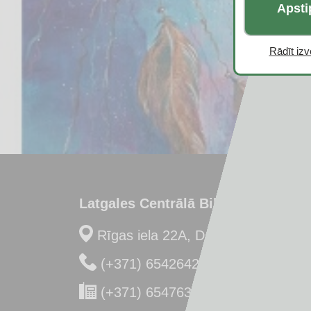
Apsti
Rādīt izvē
Latgales Centrālā Bibliotēka
Rīgas iela 22A, Daugavpils, LV-54
(+371) 65426422
(+371) 65476341