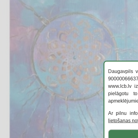
Galerijas
Bibliotekāriem
Jaunumu arhīvs
Daugavpils v
90000066637,
www.lcb.lv i
pielāgotu t
apmeklējumi
Ar pilnu inf
lietošanas n