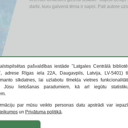
pēc
atklājas īpašā saikne ar dabu un pilsētas telpu – v
Dzīvojot un strādājot Daugavpilī, Anna iemūžina 
Mākslinieces gleznās atspoguļojas jūras un daba
aplūkot Janinas akvareļus ar dabas ainavām un 
veidotajās gleznās redzami ziedi, dzīvnieki un da
stāsti” realizāciju. Katrai Daugavpils apkaimei ir 
dažādās krāsās un noskaņās. Autors savos darbos 
darbu izstāde “Raibā vasara”, kurā mazie mākslin
suņa piedzīvojumiem un ieraudzīto dabā. Apskatī
kuru galvenā tēma ir sapņi. Pati autore uzskata, k
mākslinieciskus metāla izstrādājumus, rīko...
darbi, kuru galvenā tēma ir sapņi. Pati autore uzs
lappu
atklāj pasaules plašumu un...
uz šiem...
draudzību spilgtās krāsās un tēlos....
alstspilsētas pašvaldības iestāde "Latgales Centrālā bibliotē
 adrese Rīgas iela 22A, Daugavpils, Latvija, LV-5401) t
zmanto sīkdatnes, lai uzlabotu tīmekļa vietnes funkcionalitāt
o Jūsu lietošanas paradumiem, kā arī iegūtu statisti
em.
ormāciju par mūsu veikto personas datu apstrādi var iepaz
oteikumos
un
Privātuma politikā
.