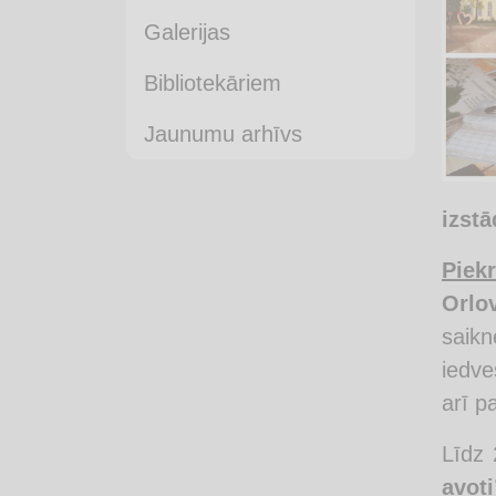
Galerijas
Bibliotekāriem
Jaunumu arhīvs
izstā
Piekr
Orlo
saikn
iedve
arī p
Līdz 
avoti