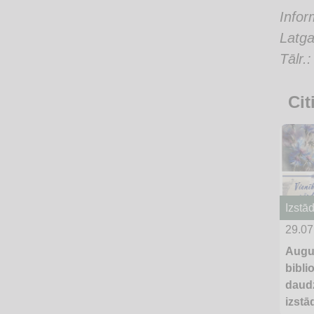
Infor
Latga
Tālr.
Cit
Izstā
29.07
Augu
bibli
daud
izstā