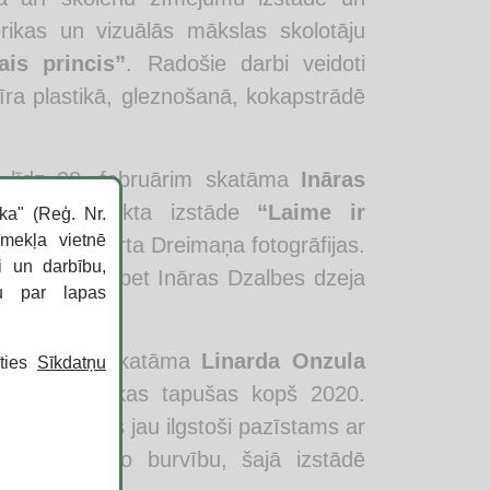
orikas un vizuālās mākslas skolotāju
is princis”
. Radošie darbi veidoti
ra plastikā, gleznošanā, kokapstrādē
 līdz 28. februārim skatāma
Ināras
iju kopprojekta izstāde
“Laime ir
ka" (Reģ. Nr.
īmekļa vietnē
Onzula un Ģirta Dreimaņa fotogrāfijas.
i un darbību,
ienas brīžos, bet Ināras Dzalbes dzeja
ku par lapas
7. janvārim skatāma
Linarda Onzula
īties
Sīkdatņu
otogrāfijas, kas tapušas kopš 2020.
 autors, kurš jau ilgstoši pazīstams ar
tu neparasto burvību, šajā izstādē