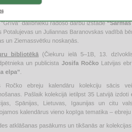
ršas dzimtās zemes dabas un kultūrainavas tēmai.
li
17. janvārim Pārdaugavas bibliotēkā skatāma arī
 “Grīva” dalībnieku radošo darbu izstāde
“Sarmas 
as Potalujevas un Juliannas Baranovskas vadībā bēr
as un Ziemassvētku noskaņās.
uru bibliotēkā
(Čiekuru ielā 5–1B, 13. dzīvokli
pētnieka un publicista
Josifa Ročko
Latvijas ebr
a elpa”
.
fs Ročko ebreju kalendāru kolekciju sācis vei
nošanas. Pašlaik kolekcijā ietilpst 35 Latvijā izdoti
ijas, Spānijas, Lietuvas, Igaunijas un citu va
ojamos kalendārus vieno kopīga tematika – ebreju tau
des atklāšanas pasākums un tikšanās ar kolekcijas