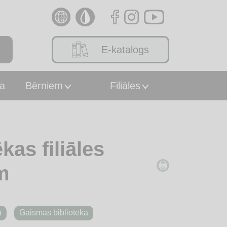
E-katalogs
a
Bērniem
Filiāles
kas filiāles
m
a
Gaismas bibliotēka