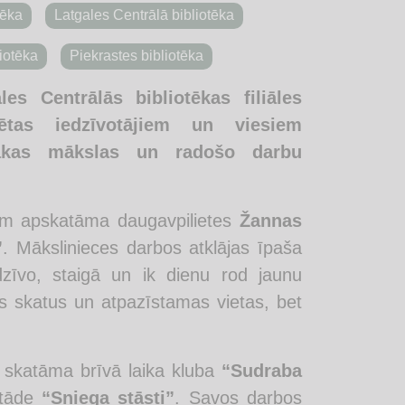
tēka
Latgales Centrālā bibliotēka
iotēka
Piekrastes bibliotēka
les Centrālās bibliotēkas filiāles
sētas iedzīvotājiem un viesiem
rākas mākslas un radošo darbu
rim apskatāma daugavpilietes
Žannas
”
. Mākslinieces darbos atklājas īpaša
dzīvo, staigā un ik dienu rod jaunu
ls skatus un atpazīstamas vietas, bet
ā skatāma brīvā laika kluba
“Sudraba
stāde
“Sniega stāsti”
. Savos darbos