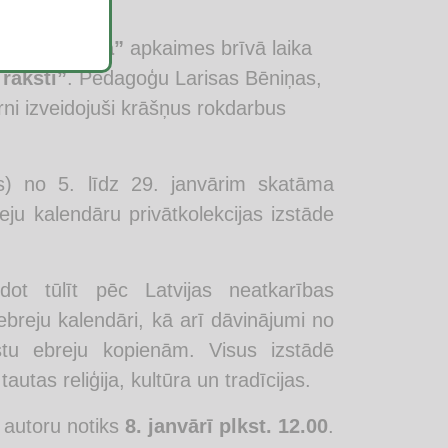
 BJC
“Jaunība”
apkaimes brīvā laika
raksti”
. Pedagoģu Larisas Bēniņas,
ni izveidojuši krāšņus rokdarbus
s) no 5. līdz 29. janvārim skatāma
eju kalendāru privātkolekcijas izstāde
dot tūlīt pēc Latvijas neatkarības
 ebreju kalendāri, kā arī dāvinājumi no
lstu ebreju kopienām. Visus izstādē
tas reliģija, kultūra un tradīcijas.
 autoru notiks
8. janvārī plkst. 12.00
.