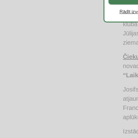
pievē
Rādīt izvē
Līdz 
kluba
Jūlij
ziem
Čiek
novad
“Laik
Josi
atjau
Franc
aplūk
Izstā