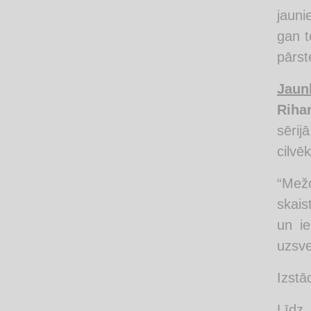
jauni
gan t
pārst
Jaun
Riha
sērij
cilvē
“Mežo
skais
un i
uzsve
Izstā
Līdz