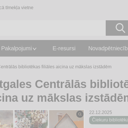
cā tīmekļa vietne
Pakalpojumi
E-resursi
Novadpētniecīb
entrālās bibliotēkas filiāles aicina uz mākslas izstādēm
tgales Centrālās bibliotē
cina uz mākslas izstādē
22.12.2025
Čiekuru bibliotēk