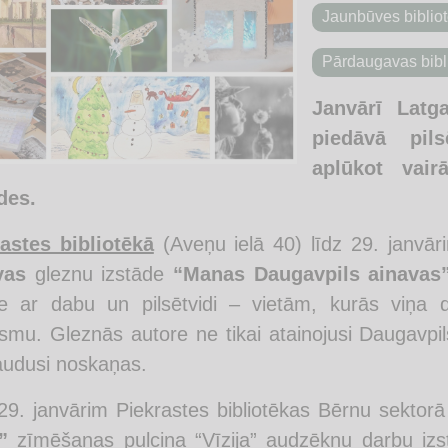
Jaunbūves biblio
Pārdaugavas bibl
Janvārī Latga
piedāvā pil
aplūkot vai
des.
astes bibliotēkā
(Aveņu ielā 40) līdz 29. janvā
vas
gleznu izstāde
“Manas Daugavpils ainavas
e ar dabu un pilsētvidi – vietām, kurās viņa 
smu. Gleznās autore ne tikai atainojusi Daugavpi
audusi noskaņas.
29. janvārim Piekrastes bibliotēkas Bērnu sektor
”
zīmēšanas pulciņa “Vīzija” audzēkņu darbu iz