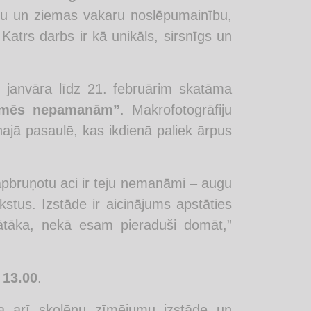
lumu un ziemas vakaru noslēpumainību,
 Katrs darbs ir kā unikāls, sirsnīgs un
 janvāra līdz 21. februārim skatāma
u mēs nepamanām”
. Makrofotogrāfiju
enajā pasaulē, kas ikdienā paliek ārpus
apbruņotu aci ir teju nemanāmi – augu
tus. Izstāde ir aicinājums apstāties
ātāka, nekā esam pieraduši domāt,”
. 13.00
.
a arī skolēnu zīmējumu izstāde un