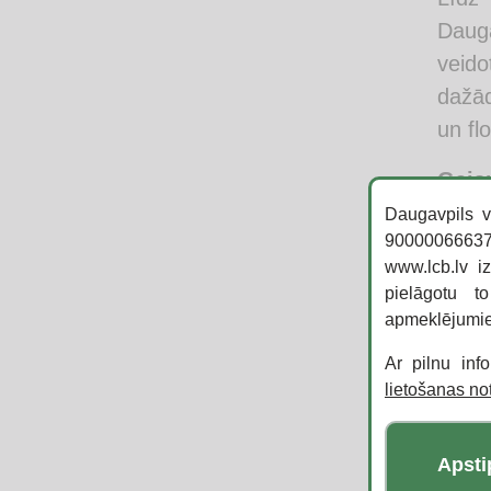
Dauga
veid
dažād
un flo
Gais
Dzal
Daugavpils v
90000066637,
sīku
www.lcb.lv i
Izstā
pielāgotu t
piešķ
apmeklējumi
Pārd
Ar pilnu inf
lietošanas n
foto
gada,
savu
Apsti