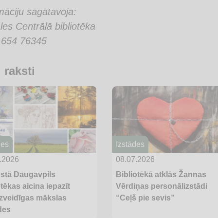
māciju sagatavoja:
les Centrālā bibliotēka
: 654 76345
i raksti
des
Izstādes
.2026
08.07.2026
stā Daugavpils
Bibliotēkā atklās Žannas
otēkas aicina iepazīt
Vērdiņas personālizstādi
zveidīgas mākslas
“Ceļš pie sevis”
des