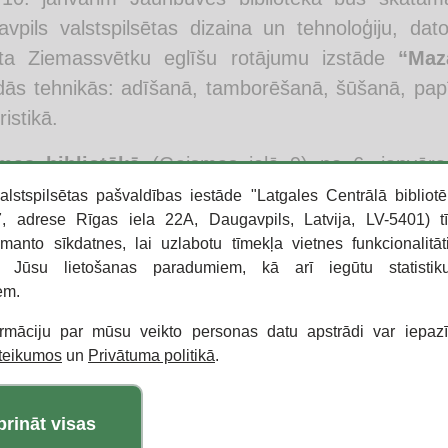
vpils valstspilsētas dizaina un tehnoloģiju, dat
ota Ziemassvētku eglīšu rotājumu izstāde
“Maza
ās tehnikās: adīšanā, tamborēšanā, šūšanā, papī
ristikā.
mas bibliotēkā
(Gaismas ielā 9) no 6. janvāra
bes
dzejas un biedrības
“Stāstnīca”
fotogrāf
alstspilsētas pašvaldības iestāde "Latgales Centrālā bibliotē
 adrese Rīgas iela 22A, Daugavpils, Latvija, LV-5401) t
mos”
. Izstādē eksponētas Ilzes Onzules, Linarda 
zmanto sīkdatnes, lai uzlabotu tīmekļa vietnes funkcionalitāt
de atklāj, cik daudz prieka un siltuma slēpjas ikd
o Jūsu lietošanas paradumiem, kā arī iegūtu statisti
ir tai īpašu noskaņu un dziļumu.
em.
augavas bibliotēkā
(Komunālajā ielā 2) līdz 1
ormāciju par mūsu veikto personas datu apstrādi var iepaz
oteikumos
un
Privātuma politikā
.
izstāde
“Latvijas ainava”
. Izstādē eksponētas f
 un tās vieno Latvijas ainavas tematika. Fotogrāfiju
 vērīgo skatienu un spēju saskatīt parasto vie
prināt visas