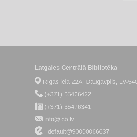
Latgales Centrālā Bibliotēka
Rīgas iela 22A, Daugavpils, LV-54
(+371) 65426422
(+371) 65476341
info@lcb.lv
_default@90000066637