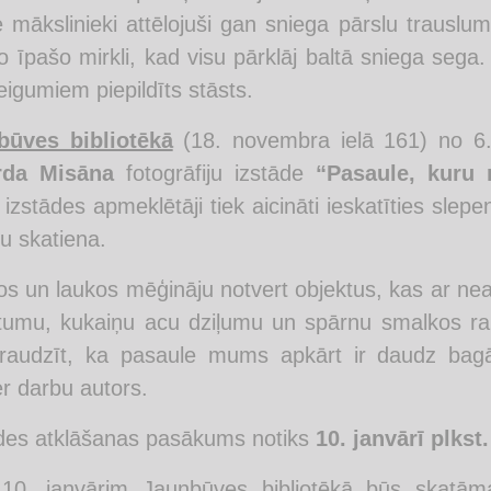
e mākslinieki attēlojuši gan sniega pārslu traus
o īpašo mirkli, kad visu pārklāj baltā sniega sega.
eigumiem piepildīts stāsts.
būves bibliotēkā
(18. novembra ielā 161) no 6.
rda Misāna
fotogrāfiju izstāde
“Pasaule, kur
ā izstādes apmeklētāji tiek aicināti ieskatīties slep
ku skatiena.
s un laukos mēģināju notvert objektus, kas ar ne
tumu, kukaiņu acu dziļumu un spārnu smalkos raks
eraudzīt, ka pasaule mums apkārt ir daudz bag
r darbu autors.
des atklāšanas pasākums notiks
10. janvārī plkst
 10. janvārim Jaunbūves bibliotēkā būs skatām