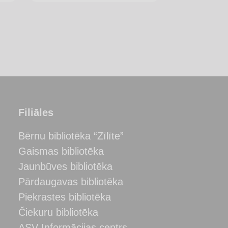
Filiāles
Bērnu bibliotēka “Zīlīte”
Gaismas bibliotēka
Jaunbūves bibliotēka
Pārdaugavas bibliotēka
Piekrastes bibliotēka
Čiekuru bibliotēka
ASV Informācijas centrs