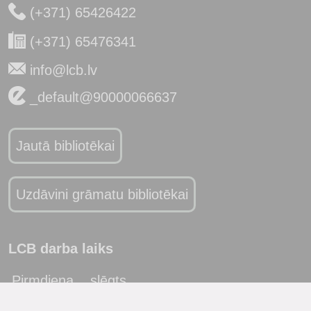
(+371) 65426422
(+371) 65476341
info@lcb.lv
_default@90000066637
Jautā bibliotēkai
Uzdāvini grāmatu bibliotēkai
LCB darba laiks
Pirmdiena
slēgts
Otrdiena
10:00 - 19:00