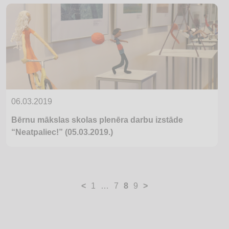
06.03.2019
Bērnu mākslas skolas plenēra darbu izstāde
“Neatpaliec!” (05.03.2019.)
Ziņu
<
1
…
7
8
9
>
numerācija
pēc