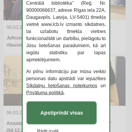
Centrālā bibliotēka" (Reģ. Nr.
90000066637, adrese Rīgas iela 22A,
Daugavpils, Latvija, LV-5401) tīmekļa
vietnē www.lcb.lv izmanto sīkdatnes,
06.03.2019
lai uzlabotu tīmekļa vietnes
Jefrosinijas Leles personālzistāde “Kristāla
funkcionalitāti un darbību, pielāgotu to
rītausma” (03.12.2018.)
Jūsu lietošanas paradumiem, kā arī
iegūtu statistiku par lapas
apmeklējumiem.
Ar pilnu informāciju par mūsu veikto
personas datu apstrādi var iepazīties
Sīkdatņu lietošanas noteikumos
un
Privātuma politikā
.
Apstiprināt visas
06.03.2019
Anastastijas Kuļgajevas izstāde “Būt… varbūt”
(04.12.2018.)
Rādīt izvēli