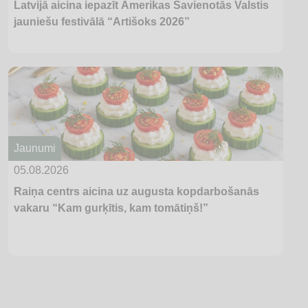
Latvijā aicina iepazīt Amerikas Savienotās Valstis
jauniešu festivālā “Artišoks 2026”
Jaunumi
05.08.2026
Raiņa centrs aicina uz augusta kopdarbošanās
vakaru “Kam gurķītis, kam tomātiņš!”