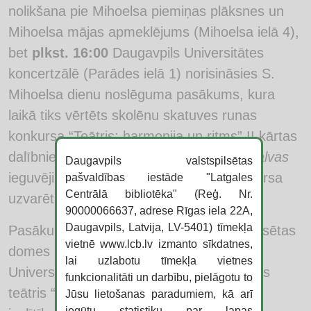
nolikšana pie Mihoelsa piemiņas plāksnes un
Mihoelsa mājas apmeklējums (Mihoelsa ielā 4),
bet
plkst. 16:00
Daugavpils Universitātes
koncertzālē (Parādes ielā 1) norisināsies S.
Mihoelsa dienu noslēguma pasākums, kura
laikā tiks vērtēts skolēnu skatuves runas
konkursa “Teātris: harmonija un ritms” II kārtas
dalībnieku sniegums, noteikti
Mihoelsa balvas
Daugavpils valstspilsētas
ieguvēji, kā arī apbalvoti fotogrāfiju konkursa
pašvaldības iestāde "Latgales
Centrālā bibliotēka" (Reģ. Nr.
uzvarētāji.
90000066637, adrese Rīgas iela 22A,
Daugavpils, Latvija, LV-5401) tīmekļa
Pasākumu rīko un atbalsta Daugavpils pilsētas
vietnē www.lcb.lv izmanto sīkdatnes,
domes Kultūras pārvalde, Daugavpils
lai uzlabotu tīmekļa vietnes
Universitātes Humanitāra fakultāte, Tautas
funkcionalitāti un darbību, pielāgotu to
teātris “Iskateļ”, 2. speciālā pirmsskolas
Jūsu lietošanas paradumiem, kā arī
iegūtu statistiku par lapas