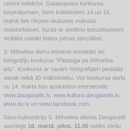
centra kolektīvi. Gatavojoties konkursa
turpinājumam, šiem kolektīviem 14.un 15.
martā tiek rīkotas skatuves mākslas
meistarklases, kurās ar skolēnu iestudējumiem
strādās vairāki teātra jomas speciālisti.
S. Mihoelsa dienu ietvaros norisinās arī
fotogrāfiju konkurss “Pastaiga pa Mihoelsa
ielu”. Konkursā ar savām fotogrāfijām piedalās
vairāk nekā 30 mākslinieku. Visi konkursa darbi
no 14. marta būs apskatāmi internetvidē:
www.daugavpils.lv
,
www.kultura.daugavpils.lv
,
www.du.lv
un
www.facebook.com
.
Savu kulmināciju S. Mihoelsa dienas Daugavpilī
sasniegs
16. martā
:
plkst. 11.00
notiks ziedu