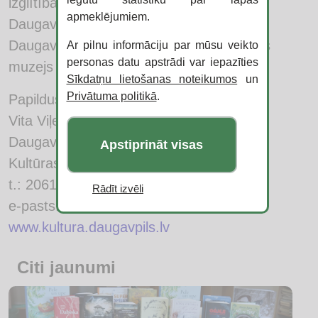
izglītības iestāde, Daugavpils teātris,
apmeklējumiem.
Daugavpils Marka Rotko Mākslas centrs,
Daugavpils Novadpētniecības un mākslas
Ar pilnu informāciju par mūsu veikto
personas datu apstrādi var iepazīties
muzejs un SIA LatInSoft.
Sīkdatņu lietošanas noteikumos
un
Privātuma politikā
.
Papildus informācija:
Vita Viļevko
Daugavpils pilsētas domes
Apstiprināt visas
Kultūras pārvalde
t.: 20613226
Rādīt izvēli
e-pasts:
vita.vilevko@daugavpils.lv
www.kultura.daugavpils.lv
Citi jaunumi