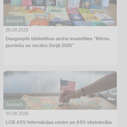
Jaunumi
06.08.2026
Daugavpils bibliotēkas aicina iesaistīties “Bērnu,
jauniešu un vecāku žūrijā 2026”
Jaunumi
05.08.2026
LCB ASV Informācijas centrs un ASV vēstniecība