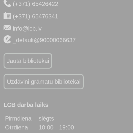
(+371) 65426422
(+371) 65476341
info@lcb.lv
_default@90000066637
Jautā bibliotēkai
Uzdāvini grāmatu bibliotēkai
LCB darba laiks
Pirmdiena
slēgts
Otrdiena
10:00 - 19:00