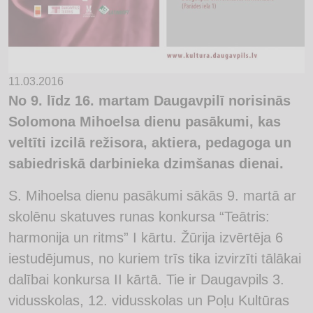
11.03.2016
No 9. līdz 16. martam Daugavpilī norisinās
Solomona Mihoelsa dienu pasākumi, kas
veltīti izcilā režisora, aktiera, pedagoga un
sabiedriskā darbinieka dzimšanas dienai.
S. Mihoelsa dienu pasākumi sākās 9. martā ar
skolēnu skatuves runas konkursa “Teātris:
harmonija un ritms” I kārtu. Žūrija izvērtēja 6
iestudējumus, no kuriem trīs tika izvirzīti tālākai
dalībai konkursa II kārtā. Tie ir Daugavpils 3.
vidusskolas, 12. vidusskolas un Poļu Kultūras