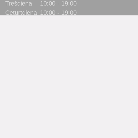
Trešdiena
10:00 - 19:00
Ceturtdiena
10:00 - 19:00
Piektdiena
10:00 - 19:00
Sestdiena
10:00 - 17:00
Svētdiena
slēgts
Katra mēneša pēdējā piektdiena - metodiskā diena!
(bibliotēka lietotājus neapkalpo)
Filiāles
Bērnu bibliotēka “Zīlīte”
Gaismas bibliotēka
Jaunbūves bibliotēka
Pārdaugavas bibliotēka
Piekrastes bibliotēka