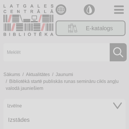
E-katalogs
Sākums
Aktualitātes
Jaunumi
Bibliotēkā startē publiskās runas semināru cikls angļu
valodā jauniešiem
Izvēlne
Izstādes