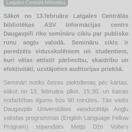
Latgales Centrālā bibliotēka
Sākot no 13.februāra Latgales Centrālās
bibliotēkas ASV Informācijas centrs
Daugavpilī rīko semināru ciklu par publisko
runu angļu valodā. Semināru cikls ir
paredzēts vidusskolēniem un studentiem,
kuri vēlas attīstīt pārliecību, skaidrību un
efektivitāti, uzstājoties auditorijas priekšā.
Semināri notiks četras piektdienas pēc kārtas,
sākot no 13. februāra plkst. 15:30, un katras
nodarbības ilgums būs 90 minūtes. Tās vadīs
Daugavpils Universitātes viesdocētājs Angļu
valodas programmas (English Language Fellow
Program) stipendiāts Metjū Džo Volters