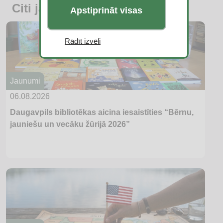
Citi jaunumi
Apstiprināt visas
Rādīt izvēli
Jaunumi
06.08.2026
Daugavpils bibliotēkas aicina iesaistīties “Bērnu,
jauniešu un vecāku žūrijā 2026”