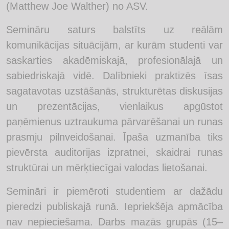
(Matthew Joe Walther) no ASV.
Semināru saturs balstīts uz reālām
komunikācijas situācijām, ar kurām studenti var
saskarties akadēmiskajā, profesionālajā un
sabiedriskajā vidē. Dalībnieki praktizēs īsas
sagatavotas uzstāšanās, strukturētas diskusijas
un prezentācijas, vienlaikus apgūstot
paņēmienus uztraukuma pārvarēšanai un runas
prasmju pilnveidošanai. Īpaša uzmanība tiks
pievērsta auditorijas izpratnei, skaidrai runas
struktūrai un mērķtiecīgai valodas lietošanai.
Semināri ir piemēroti studentiem ar dažādu
pieredzi publiskajā runā. Iepriekšēja apmācība
nav nepieciešama. Darbs mazās grupās (15–