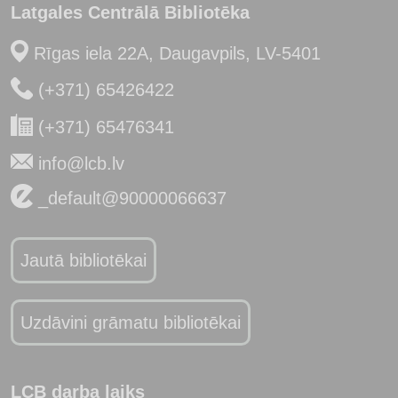
Latgales Centrālā Bibliotēka
Rīgas iela 22A, Daugavpils, LV-5401
(+371) 65426422
(+371) 65476341
info@lcb.lv
_default@90000066637
Jautā bibliotēkai
Uzdāvini grāmatu bibliotēkai
LCB darba laiks