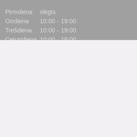
Pirmdiena
slēgts
Otrdiena
10:00 - 19:00
Trešdiena
10:00 - 19:00
Ceturtdiena
10:00 - 19:00
Piektdiena
10:00 - 19:00
Sestdiena
10:00 - 17:00
Svētdiena
slēgts
Katra mēneša pēdējā piektdiena - metodiskā diena!
(bibliotēka lietotājus neapkalpo)
Filiāles
Bērnu bibliotēka “Zīlīte”
Gaismas bibliotēka