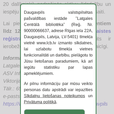
20 dalībnieki) nodrošinās aktīvu līdzdalību un
iespēju saņemt individuālu atgriezenisko saiti.
Daugavpils valstspilsētas
pašvaldības iestāde "Latgales
Lai piedalītos semināru ciklā,
interesentiem
Centrālā bibliotēka" (Reģ. Nr.
līdz 12. februārim ir jāaizpilda
tiešsaistes
90000066637, adrese Rīgas iela 22A,
Daugavpils, Latvija, LV-5401) tīmekļa
reģistrācijas anketa
.
Vietu skaits ir
vietnē www.lcb.lv izmanto sīkdatnes,
ierobežots, tāpēc aicinām pieteikties savlaicīgi.
lai uzlabotu tīmekļa vietnes
funkcionalitāti un darbību, pielāgotu to
Informāciju sagatavoja:
Jūsu lietošanas paradumiem, kā arī
Latgales Centrālās bibliotēkas
iegūtu statistiku par lapas
ASV Informācijas centra vadītāja
apmeklējumiem.
Viktorija Cirse
Ar pilnu informāciju par mūsu veikto
Tālr.: 65422483
personas datu apstrādi var iepazīties
e-pasts:
viktorija.cirse@lcb.lv
Sīkdatņu lietošanas noteikumos
un
Privātuma politikā
.
https://www.facebook.com/InfoUSADaugavpils