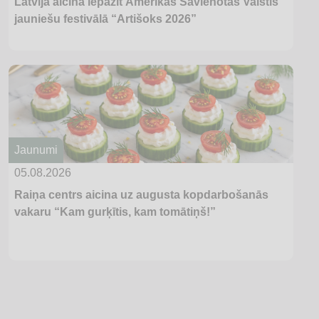
Latvijā aicina iepazīt Amerikas Savienotās Valstis
jauniešu festivālā “Artišoks 2026”
Jaunumi
05.08.2026
Raiņa centrs aicina uz augusta kopdarbošanās
vakaru “Kam gurķītis, kam tomātiņš!”