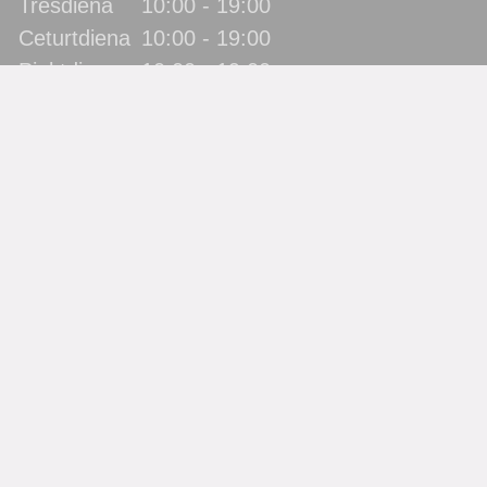
Trešdiena
10:00 - 19:00
Ceturtdiena
10:00 - 19:00
Piektdiena
10:00 - 19:00
Sestdiena
10:00 - 17:00
Svētdiena
slēgts
Katra mēneša pēdējā piektdiena - metodiskā diena!
(bibliotēka lietotājus neapkalpo)
Filiāles
Bērnu bibliotēka “Zīlīte”
Gaismas bibliotēka
Jaunbūves bibliotēka
Pārdaugavas bibliotēka
Piekrastes bibliotēka