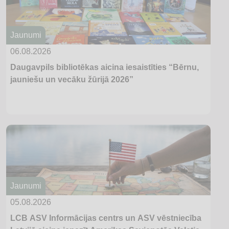
Jaunumi
06.08.2026
Daugavpils bibliotēkas aicina iesaistīties “Bērnu,
jauniešu un vecāku žūrijā 2026”
Jaunumi
05.08.2026
LCB ASV Informācijas centrs un ASV vēstniecība