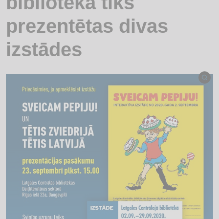
bibliotēkā tiks
prezentētas divas
izstādes