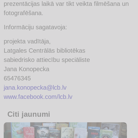
prezentācijas laikā var tikt veikta filmēšana un
fotografēšana.
Informāciju sagatavoja:
projekta vadītāja,
Latgales Centrālās bibliotēkas
sabiedrisko attiecību speciāliste
Jana Konopecka
65476345
jana.konopecka@lcb.lv
www.facebook.com/lcb.lv
Citi jaunumi