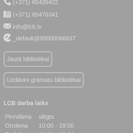
(+371) 65426422
(+371) 65476341
info@lcb.lv
_default@90000066637
Jautā bibliotēkai
Uzdāvini grāmatu bibliotēkai
LCB darba laiks
Pirmdiena
slēgts
Otrdiena
10:00 - 19:00