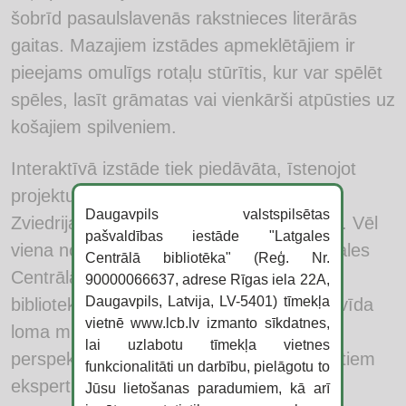
šobrīd pasaulslavenās rakstnieces literārās
gaitas. Mazajiem izstādes apmeklētājiem ir
pieejams omulīgs rotaļu stūrītis, kur var spēlēt
spēles, lasīt grāmatas vai vienkārši atpūsties uz
košajiem spilveniem.
Interaktīvā izstāde tiek piedāvāta, īstenojot
projektu “Sveicam Pepiju!”, kuru atbalsta
Daugavpils valstspilsētas
Zviedrijas vēstniecība un Zviedru institūts. Vēl
pašvaldības iestāde "Latgales
viena nozīmīga projekta aktivitāte ir Latgales
Centrālā bibliotēka" (Reģ. Nr.
Centrālās bibliotēkas rīkotais seminārs
90000066637, adrese Rīgas iela 22A,
Daugavpils, Latvija, LV-5401) tīmekļa
bibliotekāriem un skolu pedagogiem “Indivīda
vietnē www.lcb.lv izmanto sīkdatnes,
loma mūsdienu pasaulē: stereotipi un
lai uzlabotu tīmekļa vietnes
perspektīvas”, kas, piedaloties kompetentiem
funkcionalitāti un darbību, pielāgotu to
ekspertiem no Zviedrijas un Latvijas, tiks
Jūsu lietošanas paradumiem, kā arī