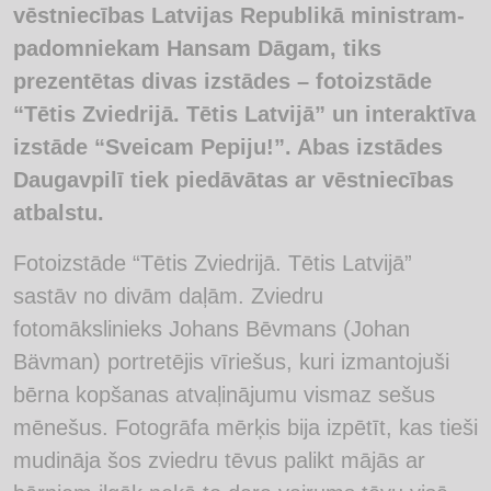
vēstniecības Latvijas Republikā ministram-
padomniekam Hansam Dāgam, tiks
prezentētas divas izstādes – fotoizstāde
“Tētis Zviedrijā. Tētis Latvijā” un interaktīva
izstāde “Sveicam Pepiju!”. Abas izstādes
Daugavpilī tiek piedāvātas ar vēstniecības
atbalstu.
Fotoizstāde “Tētis Zviedrijā. Tētis Latvijā”
sastāv no divām daļām. Zviedru
fotomākslinieks Johans Bēvmans (Johan
Bävman) portretējis vīriešus, kuri izmantojuši
bērna kopšanas atvaļinājumu vismaz sešus
mēnešus. Fotogrāfa mērķis bija izpētīt, kas tieši
mudināja šos zviedru tēvus palikt mājās ar