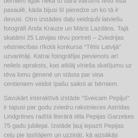
bērniem ilgāk nekā to dara vairums tēvu visā
pasaulē, kāda bijusi šī pieredze un ko tā ir
devusi. Otro izstādes daļu veidojuši latviešu
fotogrāfi Anda Krauze un Māris Lazdāns. Tajā
skatāmi 25 Latvijas tēvu portreti – Zviedrijas
vēstniecības rīkotā konkursa “Tētis Latvijā”
uzvarētāji. Katrai fotogrāfijai pievienots arī
neliels apraksts, kas atklāj vīrieša skatījumu uz
tēva lomu ģimenē un stāsta par viņa
centieniem veidot īpašu saikni ar bērniem.
Savukārt interaktīvā izstāde “Sveicam Pepiju!”
ir tapusi par godu zviedru rakstnieces Astridas
Lindgrēnes radītā literārā tēla Pepijas Garzeķes
75 gadu jubilejai. Izstāde ļauj iepazīt Pepijas
ceļu pie lasītājiem un uzzināt, kā aizsākās