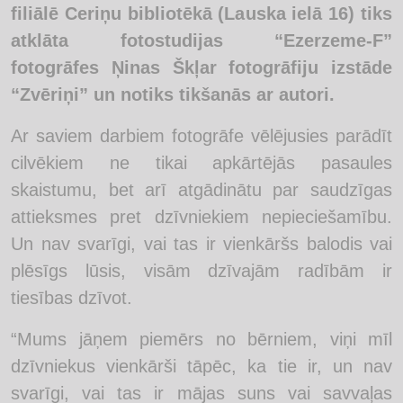
filiālē Ceriņu bibliotēkā (Lauska ielā 16) tiks
atklāta fotostudijas “Ezerzeme-F”
fotogrāfes Ņinas Škļar fotogrāfiju izstāde
“Zvēriņi” un notiks tikšanās ar autori.
Ar saviem darbiem fotogrāfe vēlējusies parādīt
cilvēkiem ne tikai apkārtējās pasaules
skaistumu, bet arī atgādinātu par saudzīgas
attieksmes pret dzīvniekiem nepieciešamību.
Un nav svarīgi, vai tas ir vienkāršs balodis vai
plēsīgs lūsis, visām dzīvajām radībām ir
tiesības dzīvot.
“Mums jāņem piemērs no bērniem, viņi mīl
dzīvniekus vienkārši tāpēc, ka tie ir, un nav
svarīgi, vai tas ir mājas suns vai savvaļas