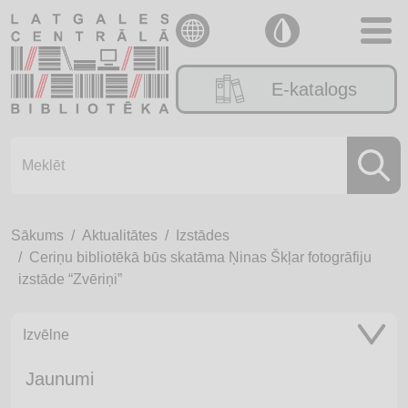
E-katalogs
Sākums
Aktualitātes
Izstādes
Ceriņu bibliotēkā būs skatāma Ņinas Škļar fotogrāfiju
izstāde “Zvēriņi”
Izvēlne
Jaunumi