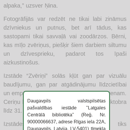
alpaka,” uzsver Ņina.
Fotogrāfijās var redzēt ne tikai labi zināmus
dzīvniekus un putnus, bet arī tādus, kas
sastopami tikai savvaļā vai zoodārzos. Bērni,
kas mīļo zvēriņus, piešķir šiem darbiem siltumu
un dzīvesprieku, padarot tos īpaši
aizkustinošus.
Izstāde “Zvēriņi” solās kļūt gan par vizuālu
baudījumu, gan par atgādinājumu līdzcietībai
un empātijai – vērtībām, kas svarīgas ikvienam.
Daugavpils valstspilsētas
Ceriņu bibliotēkā tā būs skatāma no 1. oktobra
pašvaldības iestāde "Latgales
līdz 31. oktobrim.
Centrālā bibliotēka" (Reģ. Nr.
90000066637, adrese Rīgas iela 22A,
Izstādes atklāšanas pasākumā tiks
Daugavpils, Latvija, LV-5401) tīmekļa