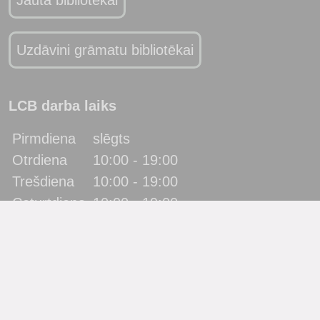
Jautā bibliotēkai
Uzdāvini grāmatu bibliotēkai
LCB darba laiks
Pirmdiena
slēgts
Otrdiena
10:00 - 19:00
Trešdiena
10:00 - 19:00
Ceturtdiena
10:00 - 19:00
Piektdiena
10:00 - 19:00
Sestdiena
10:00 - 17:00
Svētdiena
slēgts
Katra mēneša pēdējā piektdiena - metodiskā diena!
(bibliotēka lietotājus neapkalpo)