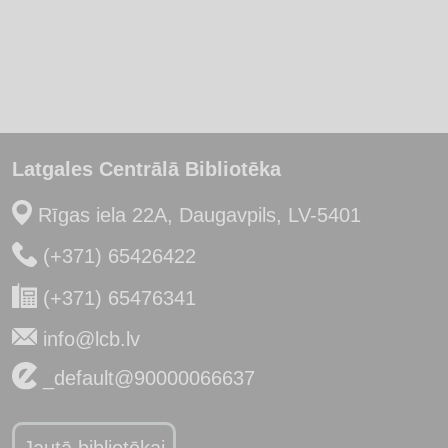
Latgales Centrālā Bibliotēka
Rīgas iela 22A, Daugavpils, LV-5401
(+371) 65426422
(+371) 65476341
info@lcb.lv
_default@90000066637