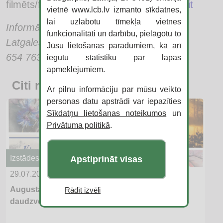
filmēts/fotografēts. Vairāk informācijas
šeit
vietnē www.lcb.lv izmanto sīkdatnes,
lai uzlabotu tīmekļa vietnes
Informāciju sagatavoja:
funkcionalitāti un darbību, pielāgotu to
Latgales Centrālā bibliotēka
Jūsu lietošanas paradumiem, kā arī
654 76345
iegūtu statistiku par lapas
apmeklējumiem.
Citi raksti
Ar pilnu informāciju par mūsu veikto
personas datu apstrādi var iepazīties
Sīkdatņu lietošanas noteikumos
un
Privātuma politikā
.
Izstādes
Apstiprināt visas
29.07.2026
Augustā Daugavpils bibliotēkas aicina iepazīt
Rādīt izvēli
daudzveidīgas mākslas izstādes