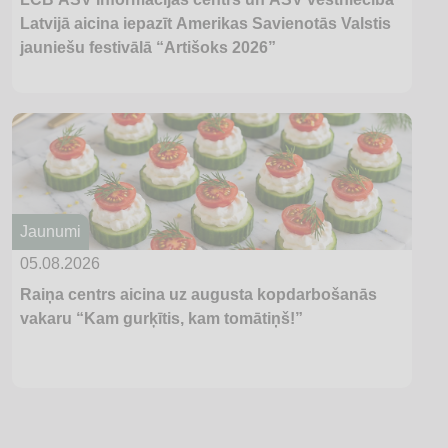
Latvijā aicina iepazīt Amerikas Savienotās Valstis
jauniešu festivālā “Artišoks 2026”
Jaunumi
05.08.2026
Raiņa centrs aicina uz augusta kopdarbošanās
vakaru “Kam gurķītis, kam tomātiņš!”