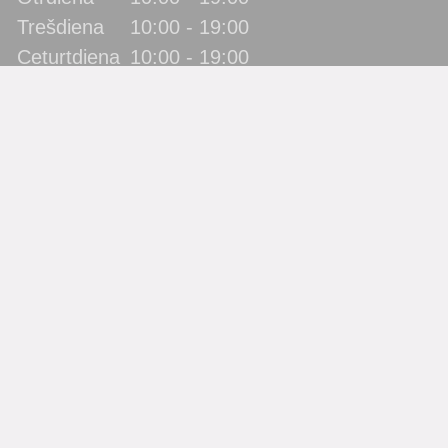
Trešdiena
10:00 - 19:00
Ceturtdiena
10:00 - 19:00
Piektdiena
10:00 - 19:00
Sestdiena
10:00 - 17:00
Svētdiena
slēgts
Katra mēneša pēdējā piektdiena - metodiskā diena!
(bibliotēka lietotājus neapkalpo)
Filiāles
Bērnu bibliotēka “Zīlīte”
Gaismas bibliotēka
Jaunbūves bibliotēka
Pārdaugavas bibliotēka