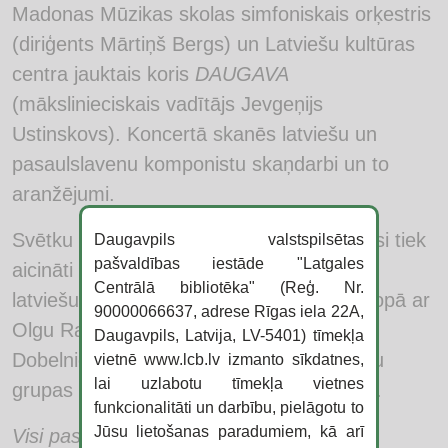
Madonas Mūzikas skolas simfoniskais orķestris
(diriģents Mārtiņš Bergs) un Latviešu kultūras
centra jauktais koris
DAUGAVA
(mākslinieciskais vadītājs Jevgeņijs
Ustinskovs). Koncertā skanēs latviešu un
pasaulslavenu komponistu skaņdarbi un to
aranžējumi.
Svētku dienas noslēgumā
plkst. 18.00
visi tiek
Daugavpils valstspilsētas
pašvaldības iestāde "Latgales
aicināti Vienības laukumā uz leģendārās
Centrālā bibliotēka" (Reģ. Nr.
latviešu
grupas “Eolika” koncertu
, lai kopā ar
90000066637, adrese Rīgas iela 22A,
Olgu Rajecku, Ilonu Stepanovu, Daini
Daugavpils, Latvija, LV-5401) tīmekļa
Dobelnieku un Viktoru Zemgalu izdziedātu
vietnē www.lcb.lv izmanto sīkdatnes,
lai uzlabotu tīmekļa vietnes
grupas repertuāra populārākās dziesmas.
funkcionalitāti un darbību, pielāgotu to
Jūsu lietošanas paradumiem, kā arī
Visi pasākumi ir bez ieejas maksas.