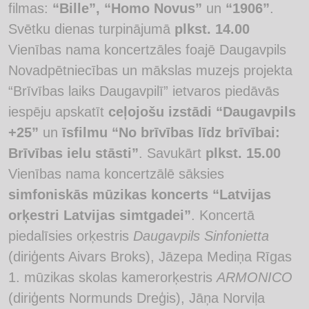
filmas:
“Bille”, “Homo Novus”
un
“1906”
.
Svētku dienas turpinājumā
plkst. 14.00
Vienības nama koncertzāles foajē Daugavpils
Novadpētniecības un mākslas muzejs projekta
“Brīvības laiks Daugavpilī” ietvaros piedāvās
iespēju apskatīt
ceļojošu izstādi “Daugavpils
+25”
un
īsfilmu “No brīvības līdz brīvībai:
Brīvības ielu stāsti”
. Savukārt
plkst. 15.00
Vienības nama koncertzālē sāksies
simfoniskās mūzikas koncerts “Latvijas
orķestri Latvijas simtgadei”
. Koncertā
piedalīsies orķestris
Daugavpils Sinfonietta
(diriģents Aivars Broks), Jāzepa Mediņa Rīgas
1. mūzikas skolas kamerorķestris
ARMONICO
(diriģents Normunds Dreģis), Jāņa Norviļa