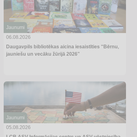
Jaunumi
06.08.2026
Daugavpils bibliotēkas aicina iesaistīties “Bērnu,
jauniešu un vecāku žūrijā 2026”
Jaunumi
05.08.2026
LCB ASV Informācijas centrs un ASV vēstniecība