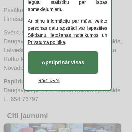
iegūtu statistiku par lapas
Pasākumu laikā notiek fotografēšana un
apmeklējumiem.
filmēšana.
Ar pilnu informāciju par mūsu veikto
personas datu apstrādi var iepazīties
Svētkus rīko: Daugavpils pilsētas dome,
Sīkdatņu lietošanas noteikumos
un
Daugavpils pilsētas domes Kultūras pārvalde,
Privātuma politikā
.
Latviešu kultūras centrs, Daugavpils Marka
Rotko Mākslas centrs, Daugavpils
Apstiprināt visas
Novadpētniecības un mākslas muzejs.
Papildus informācija:
Rādīt izvēli
Daugavpils pilsētas domes Kultūras pārvalde
t.: 654 76797
Citi jaunumi