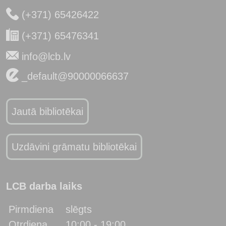
(+371) 65426422
(+371) 65476341
info@lcb.lv
_default@90000066637
Jautā bibliotēkai
Uzdāvini grāmatu bibliotēkai
LCB darba laiks
Pirmdiena
slēgts
Otrdiena
10:00 - 19:00