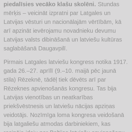
piedalīsies vecāko klašu skolēni.
Stundas
mērķis – veicināt izpratni par Latgales un
Latvijas vēsturi un nacionālajām vērtībām, kā
arī apzināt ievērojamu novadnieku devumu
Latvijas valsts dibināšanā un latviešu kultūras
saglabāšanā Daugavpilī.
Pirmais Latgales latviešu kongress notika 1917.
gada 26.–27. aprīlī (9.–10. maijā pēc jaunā
stila) Rēzeknē, tādēļ tiek dēvēts arī par
Rēzeknes apvienošanās kongresu. Tas bija
Latvijas vienotības un neatkarības
priekšvēstnesis un latviešu nācijas apziņas
veidotājs. Nozīmīga loma kongresa veidošanā
bija latgaliešu atmodas darbiniekiem, kas