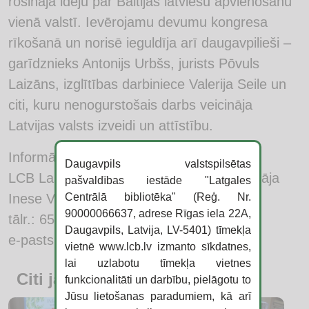
rosināja ideju par Baltijas latviešu apvienošanu
vienā valstī. Ievērojamu devumu kongresa
rīkošanā un norisē ieguldīja arī daugavpilieši –
garīdznieks Antonijs Urbšs, jurists Pōvuls
Laizāns, izglītības darbiniece Valerija Seile un
citi, kuru nenogurstošais darbs veicināja
Latvijas valsts izveidi un attīstību.
Informāciju sagatavoja:
Daugavpils valstspilsētas
LCB Lasītāju apkalpošanas nodaļas vadītāja
pašvaldības iestāde "Latgales
Centrālā bibliotēka" (Reģ. Nr.
Inese Vaivare
90000066637, adrese Rīgas iela 22A,
tālr.: 65426422
Daugavpils, Latvija, LV-5401) tīmekļa
e-pasts:
inese.vaivare@lcb.lv
vietnē www.lcb.lv izmanto sīkdatnes,
lai uzlabotu tīmekļa vietnes
Citi jaunumi
funkcionalitāti un darbību, pielāgotu to
Jūsu lietošanas paradumiem, kā arī