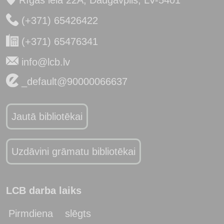
Rīgas iela 22A, Daugavpils, LV-5401
(+371) 65426422
(+371) 65476341
info@lcb.lv
_default@90000066637
Jautā bibliotēkai
Uzdāvini grāmatu bibliotēkai
LCB darba laiks
Pirmdiena
slēgts