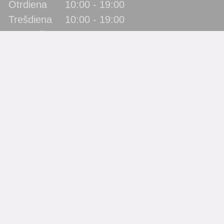
Otrdiena
10:00 - 19:00
Trešdiena
10:00 - 19:00
Ceturtdiena
10:00 - 19:00
Piektdiena
10:00 - 19:00
Sestdiena
10:00 - 17:00
Svētdiena
slēgts
Katra mēneša pēdējā piektdiena - metodiskā diena!
(bibliotēka lietotājus neapkalpo)
Filiāles
Bērnu bibliotēka “Zīlīte”
Gaismas bibliotēka
Jaunbūves bibliotēka
Pārdaugavas bibliotēka