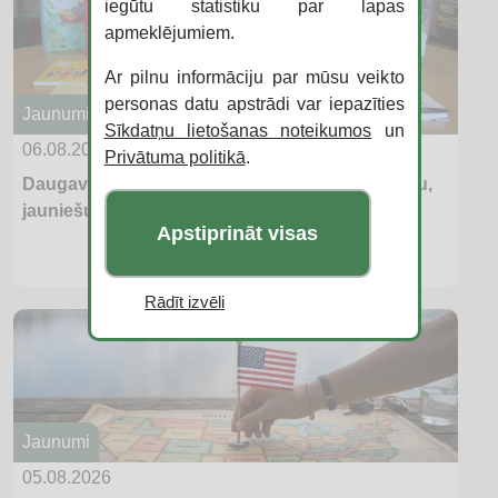
iegūtu statistiku par lapas
apmeklējumiem.
Ar pilnu informāciju par mūsu veikto
personas datu apstrādi var iepazīties
Jaunumi
Sīkdatņu lietošanas noteikumos
un
06.08.2026
Privātuma politikā
.
Daugavpils bibliotēkas aicina iesaistīties “Bērnu,
jauniešu un vecāku žūrijā 2026”
Apstiprināt visas
Rādīt izvēli
Jaunumi
05.08.2026