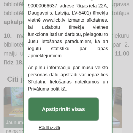
bibliotēka, Jaunbūves bibliotēka, Pārdaugavas
90000066637, adrese Rīgas iela 22A,
bibliotēka un Ceriņu bibliotēka lietotājus
Daugavpils, Latvija, LV-5401) tīmekļa
vietnē www.lcb.lv izmanto sīkdatnes,
apkalpos no plkst. 10.00 līdz 15.00
.
lai uzlabotu tīmekļa vietnes
funkcionalitāti un darbību, pielāgotu to
10. maijā
Piekrastes bibliotēka un Čiekuru
Jūsu lietošanas paradumiem, kā arī
bibliotēka strādās pēc noteiktā grafika par 2.
iegūtu statistiku par lapas
maiju un
apkalpos lietotājus no plkst. 11.00
apmeklējumiem.
līdz 18.00
.
Ar pilnu informāciju par mūsu veikto
personas datu apstrādi var iepazīties
Citi jaunumi
Sīkdatņu lietošanas noteikumos
un
Privātuma politikā
.
Apstiprināt visas
Jaunumi
Rādīt izvēli
06.08.2026