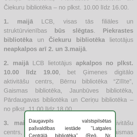
Čiekuru bibliotēka – no plkst. 10.00 līdz 16.00.
1. maijā
LCB, visas tās filiāles un
struktūrvienības
būs slēgtas
.
Piekrastes
bibliotēka
un
Čiekuru bibliotēka
lietotājus
neapkalpos arī 2. un 3.maijā
.
2. maijā
LCB lietotājus
apkalpos no plkst.
10.00 līdz 19.00
, bet Ģimenes digitālo
aktivitāšu centrs, Bērnu bibliotēka “Zīlīte”,
Gaismas bibliotēka, Jaunbūves bibliotēka,
Pārdaugavas bibliotēka un Ceriņu bibliotēka –
no plkst. 11.00 līdz 18.00.
Daugavpils valstspilsētas
3. maijā
LCB, Ģimenes digitālo aktivitāšu
pašvaldības iestāde "Latgales
centrs, Bērnu bibliotēka “Zīlīte”, Gaismas
Centrālā bibliotēka" (Reģ. Nr.