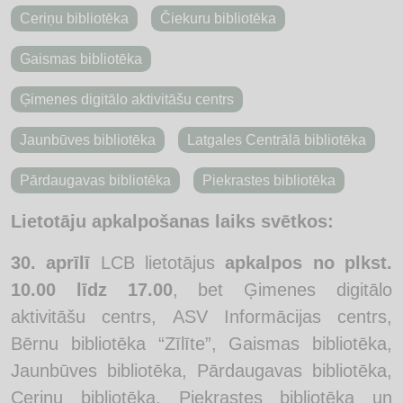
Ceriņu bibliotēka
Čiekuru bibliotēka
Gaismas bibliotēka
Ģimenes digitālo aktivitāšu centrs
Jaunbūves bibliotēka
Latgales Centrālā bibliotēka
Pārdaugavas bibliotēka
Piekrastes bibliotēka
Lietotāju apkalpošanas laiks svētkos:
30. aprīlī
LCB lietotājus
apkalpos no plkst.
10.00 līdz 17.00
, bet Ģimenes digitālo
aktivitāšu centrs, ASV Informācijas centrs,
Bērnu bibliotēka “Zīlīte”, Gaismas bibliotēka,
Jaunbūves bibliotēka, Pārdaugavas bibliotēka,
Ceriņu bibliotēka, Piekrastes bibliotēka un