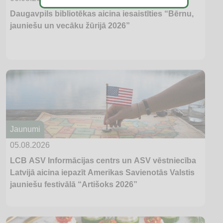
Daugavpils bibliotēkas aicina iesaistīties “Bērnu,
jauniešu un vecāku žūrijā 2026”
Jaunumi
05.08.2026
LCB ASV Informācijas centrs un ASV vēstniecība
Latvijā aicina iepazīt Amerikas Savienotās Valstis
jauniešu festivālā “Artišoks 2026”