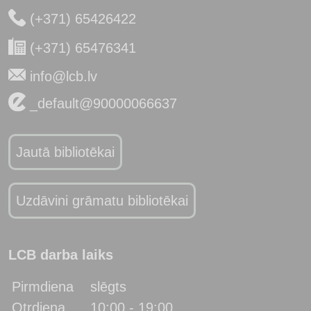
(+371) 65426422
(+371) 65476341
info@lcb.lv
_default@90000066637
Jautā bibliotēkai
Uzdāvini grāmatu bibliotēkai
LCB darba laiks
Pirmdiena
slēgts
Otrdiena
10:00 - 19:00