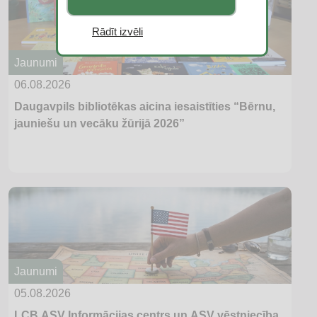
Rādīt izvēli
Jaunumi
06.08.2026
Daugavpils bibliotēkas aicina iesaistīties “Bērnu,
jauniešu un vecāku žūrijā 2026”
Jaunumi
05.08.2026
LCB ASV Informācijas centrs un ASV vēstniecība