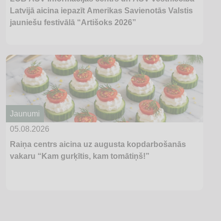
Latvijā aicina iepazīt Amerikas Savienotās Valstis
jauniešu festivālā “Artišoks 2026”
Jaunumi
05.08.2026
Raiņa centrs aicina uz augusta kopdarbošanās
vakaru “Kam gurķītis, kam tomātiņš!”