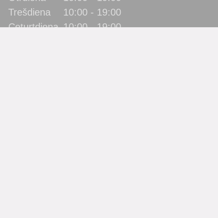
Trešdiena
10:00 - 19:00
Ceturtdiena
10:00 - 19:00
Piektdiena
10:00 - 19:00
Sestdiena
10:00 - 17:00
Svētdiena
slēgts
Katra mēneša pēdējā piektdiena - metodiskā diena!
(bibliotēka lietotājus neapkalpo)
Filiāles
Bērnu bibliotēka “Zīlīte”
Gaismas bibliotēka
Jaunbūves bibliotēka
Pārdaugavas bibliotēka