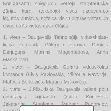
Konkursantu sniegumu vērtēja starptautiska
žūrija, kura, apkopojot visos uzdevumos
iegūtos punktus, noteica vienu pirmās vietas un
divus otrās vietas uzvarētājus:
1. vieta – Daugavpils Tehnoloģiju vidusskolas-
liceja komanda (Viktorija Šarova, Deniels
Derjuguns, Martins Magomedovs, Anna
Maskaļova).
2. vieta – Daugavpils Centra vidusskolas
komanda (Elvis Pavlovskis, Viktorija Ravdivja,
Matvejs Berkovičs, Martins Makovičs).
2. vieta – J.Pilsudska Daugavpils valsts poļu
ģimnāzijas komanda (Sofija Borovska,
Jekaterina Stankova, Matvey Pogorelov,