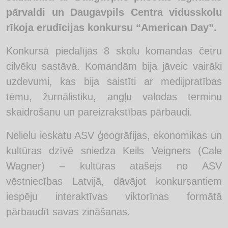
pārvaldi un Daugavpils Centra vidusskolu
rīkoja erudīcijas konkursu “American Day”.
Konkursā piedalījās 8 skolu komandas četru
cilvēku sastāvā. Komandām bija jāveic vairāki
uzdevumi, kas bija saistīti ar medijpratības
tēmu, žurnālistiku, angļu valodas terminu
skaidrošanu un pareizrakstības pārbaudi.
Nelielu ieskatu ASV ģeogrāfijas, ekonomikas un
kultūras dzīvē sniedza Keils Veigners (Cale
Wagner) – kultūras atašejs no ASV
vēstniecības Latvijā, dāvājot konkursantiem
iespēju interaktīvas viktorīnas formātā
pārbaudīt savas zināšanas.