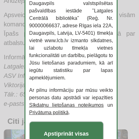
Andžejs Bogdanovs).
Daugavpils valstspilsētas
pašvaldības iestāde "Latgales
Apsveicam uzvarētājus un pateicamies visām
Centrālā bibliotēka" (Reģ. Nr.
komandām par dalību konkursā!
90000066637, adrese Rīgas iela 22A,
Īpašs paldies ASV vēstniecībai Latvijā par
Daugavpils, Latvija, LV-5401) tīmekļa
vietnē www.lcb.lv izmanto sīkdatnes,
atbalstu konkursā.
lai uzlabotu tīmekļa vietnes
funkcionalitāti un darbību, pielāgotu to
Informāciju sagatavoja:
Jūsu lietošanas paradumiem, kā arī
Latgales Centrālās bibliotēkas
iegūtu statistiku par lapas
ASV Informācijas centra vadītāja
apmeklējumiem.
Viktorija Cirse
Ar pilnu informāciju par mūsu veikto
Tālr.: 65422483
personas datu apstrādi var iepazīties
e-pasts:
viktorija.cirse@lcb.lv
Sīkdatņu lietošanas noteikumos
un
Privātuma politikā
.
Citi jaunumi
Apstiprināt visas