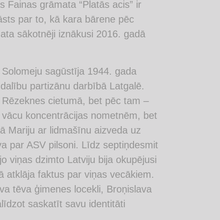
 Fainas grāmata “Platās acis” ir
āsts par to, kā kara bārene pēc
ata sākotnēji iznākusi 2016. gadā
i Solomeju sagūstīja 1944. gada
zdalību partizānu darbībā Latgalē.
ja Rēzeknes cietumā, bet pēc tam –
z vācu koncentrācijas nometnēm, bet
ā Mariju ar lidmašīnu aizveda uz
va par ASV pilsoni. Līdz septiņdesmit
 viņas dzimto Latviju bija okupējusi
atklāja faktus par viņas vecākiem.
ava tēva ģimenes locekli, Broņislava
īdzot saskatīt savu identitāti