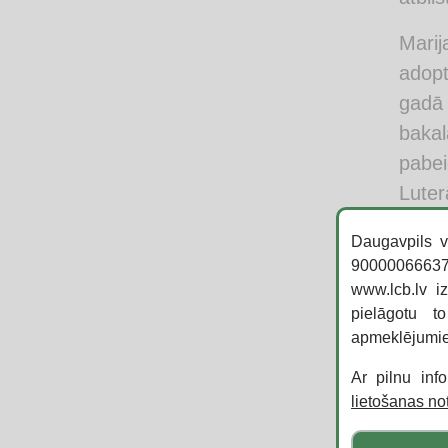
Marij
adopt
gadā 
bakal
pabei
Luter
angļu
Daugavpils v
Norma
90000066637,
viņa 
www.lcb.lv i
depar
pielāgotu t
apmeklējumi
dator
Ar pilnu inf
Marij
lietošanas n
Jāņa 