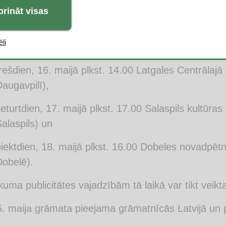
e ar grāmatu iepazīstinās lasītājus Rīgā, Salaspilī
prināt visas
tas tulkotājam Zigurdam Skābardim un vēsturni
li
trdien, 15. maijā plkst. 17.00 Rīgas Centrālajā bibl
rešdien, 16. maijā plkst. 14.00 Latgales Centrālajā 
augavpilī),
eturtdien, 17. maijā plkst. 17.00 Salaspils kultūra
alaspils) un
iektdien, 18. maijā plkst. 16.00 Dobeles novadpētn
Dobelē).
uma publicitātes vajadzībām tā laikā var tikt veikt
. maija grāmata pieejama grāmatnīcās Latvijā un 