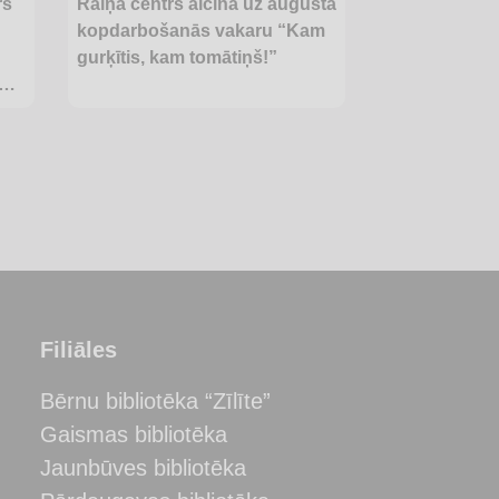
rs
Raiņa centrs aicina uz augusta
kopdarbošanās vakaru “Kam
gurķītis, kam tomātiņš!”
Filiāles
Bērnu bibliotēka “Zīlīte”
Gaismas bibliotēka
Jaunbūves bibliotēka