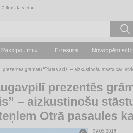
cā tīmekļa vietne
Pakalpojumi
E-resursi
Novadpētniecīb
 prezentēs grāmatu “Platās acis” – aizkustinošu stāstu par latv
ugavpilī prezentēs grām
is” – aizkustinošu stāst
kteņiem Otrā pasaules k
09.05.2018