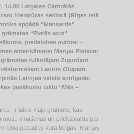
t. 14.00 Latgales Centrālās
zaru literatūras sektorā (Rīgas ielā
) notiks apgādā “Mansards”
 grāmatas “Platās acis”
sākums, piedaloties autorei –
smes amerikānietei Marijai Platacei
, grāmatas tulkotājam Zigurdam
 vēsturniekam Laurim Olupam.
rpinās Latvijas valsts simtgadei
otēkas pasākumu ciklu “Mēs –
s” ir laidis klajā grāmatu, kas
na mūsu zināšanas un priekšstatus par
iem Otrā pasaules kara beigās. Marijas