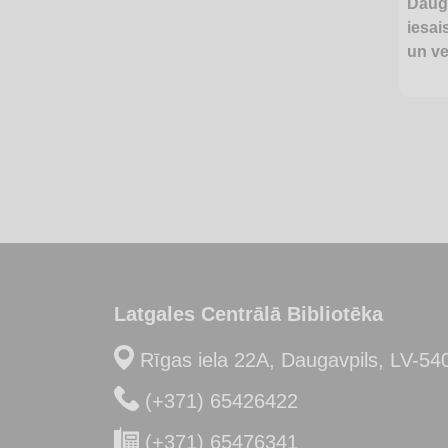
Dauga
iesai
un ve
Latgales Centrālā Bibliotēka
Rīgas iela 22A, Daugavpils, LV-54
(+371) 65426422
(+371) 65476341