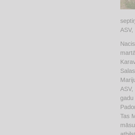
septi
ASV, 
Nacis
martā
Karav
Salas
Marij
ASV, 
gadu 
Padom
Tas M
māsu 
atbil