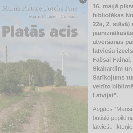
16. maijā plks
bibliotēkas No
22a, 2. stāvā
jauniznākušās
atvēršanas pa
latviešu izcel
Fačsai Fainai
Skābardim un
Sarīkojums tu
veltīto bibli
Latvijai”.
Apgāds “Mansard
būtiski papildi
latviešu likteņ