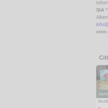
Infor
SIA 
Alber
info
www.
Cit
Jaun
06.08