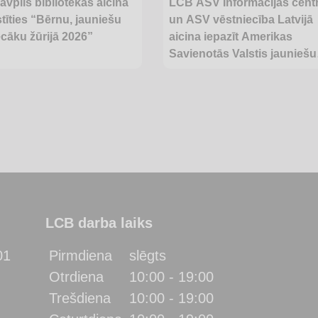
vpils bibliotēkas aicina
LCB ASV Informācijas cent
stīties “Bērnu, jauniešu
un ASV vēstniecība Latvijā
cāku žūrijā 2026”
aicina iepazīt Amerikas
Savienotās Valstis jauniešu
festivālā “Artišoks 2026”
LCB darba laiks
01
Pirmdiena
slēgts
Otrdiena
10:00 - 19:00
Trešdiena
10:00 - 19:00