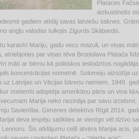
Plataces Fačsas
aizkustinošs st
ņdesmit gadiem atklāj savas latviešu saknes. Grām
no angļu valodas tulkojis Zigurds Skābardis.
tu karavīri Mariju, gadu vecu mazuli, un viņas māt
, atriebjoties par viņas tēva Broņislava Platača līd
īri māti ar bērnu kā politiskos ieslodzītos nogādā
pils koncentrācijas nometnē. Solomeju aizsūtīja u
u uz Latvijas un Vācijas bāreņu namiem. 1949. gad
kur meitenīti adoptēja amerikāņu pāris un viņa kļu
vecumam Marija neko nezināja par savu izcelsmi, jo
ju Savienība. Ģimenes detektīvs Rīgā 2014. gadā 
arijai deva iespēju satikties ar vienīgo vēl dzīvo s
Leonoru. Šis atklājumu ceļš atvēra Marijai acis, pal
stoši savam uzvārdam Platačs – “platās acis”.