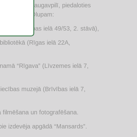
, Dobelē un Daugavpilī, piedaloties
ekam Laurim Olupam:
iotēkā (Brīvības ielā 49/53, 2. stāvā),
bibliotēkā (Rīgas ielā 22A,
s namā “Rīgava” (Līvzemes ielā 7,
iecības muzejā (Brīvības ielā 7,
a filmēšana un fotografēšana.
pie izdevēja apgādā “Mansards”.