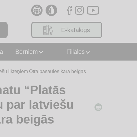
E-katalogs
a
Bērniem
Filiāles
iešu likteņiem Otrā pasaules kara beigās
atu “Platās
u par latviešu
ara beigās