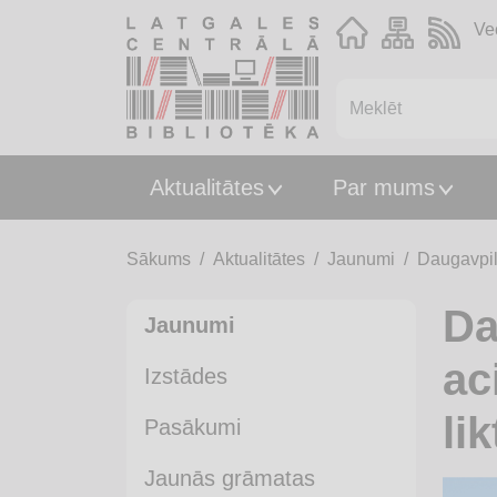
Ve
Aktualitātes
Par mums
Sākums
Aktualitātes
Jaunumi
Daugavpilī
Da
Jaunumi
ac
Izstādes
li
Pasākumi
Jaunās grāmatas