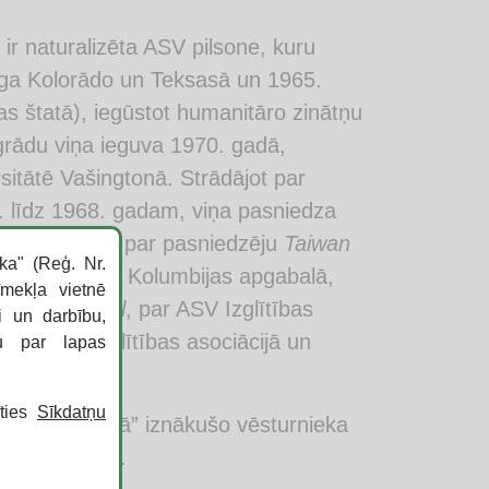
) ir naturalizēta ASV pilsone, kuru
uga Kolorādo un Teksasā un 1965.
s štatā), iegūstot humanitāro zinātņu
grādu viņa ieguva 1970. gadā,
rsitātē Vašingtonā. Strādājot par
5. līdz 1968. gadam, viņa pasniedza
adam strādāja par pasniedzēju
Taiwan
ka" (Reģ. Nr.
ā Vašingtonā, Kolumbijas apgabalā,
īmekļa vietnē
al High School
, par ASV Izglītības
i un darbību,
cionālajā izglītības asociācijā un
ku par lapas
īties
Sīkdatņu
adā “Mansardā” iznākušo vēsturnieka
avu dzimteni”.