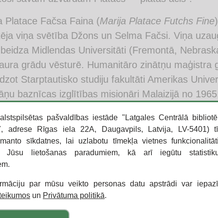
a Platace Fačsa Faina (
Marija Platace Futchs Fine
ēja viņa svētība Džons un Selma Fačsi. Viņa uza
beidza Midlendas Universitāti (Fremontā, Nebraska
aura grādu vēsturē. Humanitāro zinātņu maģistra 
dzot Starptautisko studiju fakultāti Amerikas Unive
āņu baznīcas izglītības misionāri Malaizijā no 196
 valodu kā otro valodu, bet no 1973. līdz 1974. g
alstspilsētas pašvaldības iestāde "Latgales Centrālā bibliotē
l University
Taipejā. Darbojoties pedagoģijas jom
 adrese Rīgas iela 22A, Daugavpils, Latvija, LV-5401) t
strādājusi par skolas administratori
Bell Multicultur
zmanto sīkdatnes, lai uzlabotu tīmekļa vietnes funkcionalitāt
tamenta konsultanti, par informācijas speciālisti Na
o Jūsu lietošanas paradumiem, kā arī iegūtu statisti
em.
speciālisti uzņēmumā
WAVE, Inc.
ormāciju par mūsu veikto personas datu apstrādi var iepaz
as Fainas grāmata “Platās acis” papildina 2015. g
oteikumos
un
Privātuma politikā
.
Riekstiņa stāstu “Latvijas bāreņi, kuri pazaudēja s