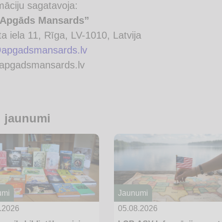
māciju sagatavoja:
“Apgāds Mansards”
ta iela 11, Rīga, LV-1010, Latvija
@apgadsmansards.lv
apgadsmansards.lv
i jaunumi
umi
Jaunumi
.2026
05.08.2026