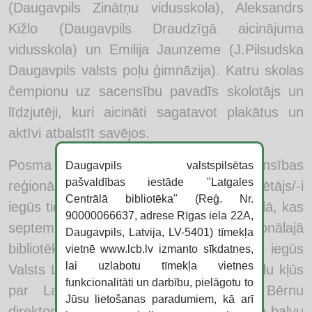
(Daugavpils Zinātņu vidusskola), Aleksandrs
Kižlo (Daugavpils Draudzīgā aicinājuma
vidusskola) un Emilija Jaunzeme (J.Pilsudska
Daugavpils valsts poļu ģimnāzija). Katru skolas
čempionu uz sacensību pavadīs skolotājs un
līdzjutēji, kuri aicināti sagatavot plakātus un
aktīvi atbalstīt savējos.
Posma uzvarētājs turpinās sacensības
Daugavpils valstspilsētas
pašvaldības iestāde "Latgales
reģionālajā starpfinālā, savukārt tā uzvarētājs/-i
Centrālā bibliotēka" (Reģ. Nr.
iegūs tiesības piedalīties Nacionālajā finālā, kas
90000066637, adrese Rīgas iela 22A,
septembrī norisināsies Latvijas Nacionālajā
Daugavpils, Latvija, LV-5401) tīmekļa
bibliotēkā. Nacionālā fināla uzvarētājs iegūs
vietnē www.lcb.lv izmanto sīkdatnes,
lai uzlabotu tīmekļa vietnes
Valsts Lasīšanas čempiona titulu, uz gadu kļūs
funkcionalitāti un darbību, pielāgotu to
par Latvijas Nacionālās bibliotēkas Bērnu
Jūsu lietošanas paradumiem, kā arī
direktoru un saņems sacensības ceļojošo balvu