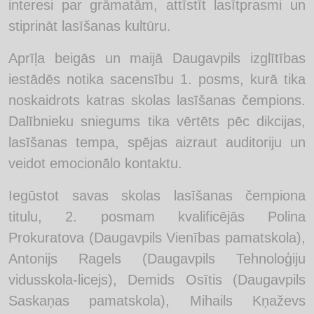
interesi par grāmatām, attīstīt lasītprasmi un
stiprināt lasīšanas kultūru.
Aprīļa beigās un maijā Daugavpils izglītības
iestādēs notika sacensību 1. posms, kurā tika
noskaidrots katras skolas lasīšanas čempions.
Dalībnieku sniegums tika vērtēts pēc dikcijas,
lasīšanas tempa, spējas aizraut auditoriju un
veidot emocionālo kontaktu.
Iegūstot savas skolas lasīšanas čempiona
titulu, 2. posmam kvalificējās Polina
Prokuratova (Daugavpils Vienības pamatskola),
Antonijs Ragels (Daugavpils Tehnoloģiju
vidusskola-licejs), Demids Osītis (Daugavpils
Saskaņas pamatskola), Mihails Kņaževs