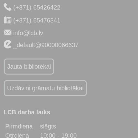
(+371) 65426422
(+371) 65476341
info@lcb.lv
_default@90000066637
Jautā bibliotēkai
Uzdāvini grāmatu bibliotēkai
LCB darba laiks
Pirmdiena
slēgts
Otrdiena
10:00 - 19:00