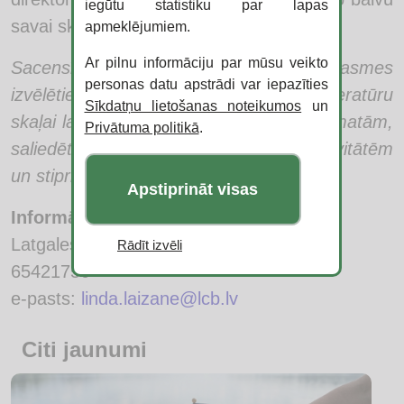
iegūtu statistiku par lapas
savai skolai.
apmeklējumiem.
Ar pilnu informāciju par mūsu veikto
Sacensības mērķis ir pilnveidot bērnu prasmes
personas datu apstrādi var iepazīties
izvēlēties piemērotu un interesantu literatūru
Sīkdatņu lietošanas noteikumos
un
skaļai lasīšanai, veicināt interesi par grāmatām,
Privātuma politikā
.
saliedēt bērnus kopīgām lasīšanas aktivitātēm
un stiprināt lasītprieku.
Apstiprināt visas
Informāciju sagatavoja:
Latgales Centrālās bibliotēka
Rādīt izvēli
65421750
e-pasts:
linda.laizane@lcb.lv
Citi jaunumi