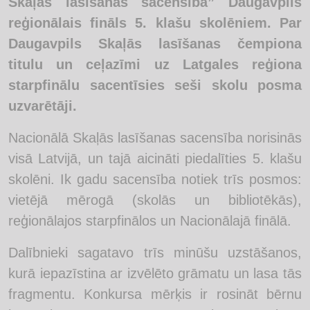
Skaļās lasīšanas sacensība” Daugavpils
reģionālais fināls 5. klašu skolēniem. Par
Daugavpils Skaļās lasīšanas čempiona
titulu un ceļazīmi uz Latgales reģiona
starpfinālu sacentīsies seši skolu posma
uzvarētāji.
Nacionālā Skaļās lasīšanas sacensība norisinās
visā Latvijā, un tajā aicināti piedalīties 5. klašu
skolēni. Ik gadu sacensība notiek trīs posmos:
vietējā mērogā (skolās un bibliotēkās),
reģionālajos starpfinālos un Nacionālajā finālā.
Dalībnieki sagatavo trīs minūšu uzstāšanos,
kurā iepazīstina ar izvēlēto grāmatu un lasa tās
fragmentu. Konkursa mērķis ir rosināt bērnu