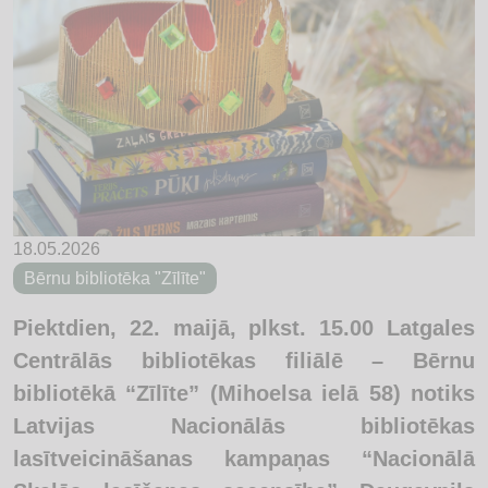
18.05.2026
Bērnu bibliotēka "Zīlīte"
Piektdien, 22. maijā, plkst. 15.00 Latgales
Centrālās bibliotēkas filiālē – Bērnu
bibliotēkā “Zīlīte” (Mihoelsa ielā 58) notiks
Latvijas Nacionālās bibliotēkas
lasītveicināšanas kampaņas “Nacionālā