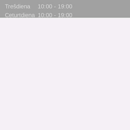
Trešdiena
10:00 - 19:00
Ceturtdiena
10:00 - 19:00
Piektdiena
10:00 - 19:00
Sestdiena
10:00 - 17:00
Svētdiena
slēgts
Katra mēneša pēdējā piektdiena - metodiskā diena!
(bibliotēka lietotājus neapkalpo)
Filiāles
Bērnu bibliotēka “Zīlīte”
Gaismas bibliotēka
Jaunbūves bibliotēka
Pārdaugavas bibliotēka
Piekrastes bibliotēka