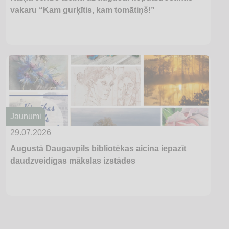
vakaru “Kam gurķītis, kam tomātiņš!”
Jaunumi
29.07.2026
Augustā Daugavpils bibliotēkas aicina iepazīt
daudzveidīgas mākslas izstādes