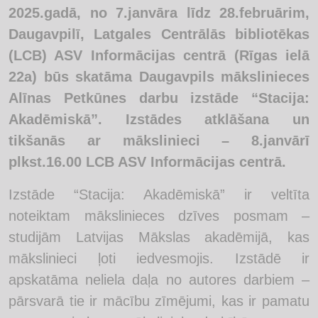
2025.gadā, no 7.janvāra līdz 28.februārim,
Daugavpilī, Latgales Centrālās bibliotēkas
(LCB) ASV Informācijas centrā (Rīgas ielā
22a) būs skatāma Daugavpils mākslinieces
Alīnas Petkūnes darbu izstāde “Stacija:
Akadēmiskā”. Izstādes atklāšana un
tikšanās ar mākslinieci – 8.janvārī
plkst.16.00 LCB ASV Informācijas centrā.
Izstāde “Stacija: Akadēmiskā” ir veltīta
noteiktam mākslinieces dzīves posmam –
studijām Latvijas Mākslas akadēmijā, kas
mākslinieci ļoti iedvesmojis. Izstādē ir
apskatāma neliela daļa no autores darbiem –
pārsvarā tie ir mācību zīmējumi, kas ir pamatu