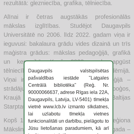
rezultātā: glezniecība, grafika, tēlniecība.
Alīnai ir četras augstākās profesionālās
mākslas izglītības. Studējot Daugavpils
Universitātē no 2006. līdz 2022. gadam viņa ir
ieguvusi: bakalaura grādu vides dizainā un trīs
maģistra grādus: mākslas pedagoģijā, grafikā
un keramikā. Kopš 2023. gada apgūst
tēlniecības virzienu Latvijas Mākslas Akadēmijā.
Daugavpils valstspilsētas
pašvaldības iestāde "Latgales
Viņai ir arī pieredze mākslas pedagoģijā –
Centrālā bibliotēka" (Reģ. Nr.
strādājusi bērnu mākslas skolās Špoģos,
90000066637, adrese Rīgas iela 22A,
Kraujā un Krāslavā, kā arī Baltijas
Daugavpils, Latvija, LV-5401) tīmekļa
Starptautiskajā akadēmijā.
vietnē www.lcb.lv izmanto sīkdatnes,
lai uzlabotu tīmekļa vietnes
Kopš 1999. gada Alīna ir Daugavpils Reģiona
funkcionalitāti un darbību, pielāgotu to
Jūsu lietošanas paradumiem, kā arī
Mākslinieku Asociācijas, bet kopš 2020. gada –