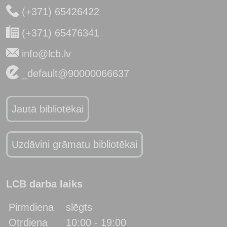
(+371) 65426422
(+371) 65476341
info@lcb.lv
_default@90000066637
Jautā bibliotēkai
Uzdāvini grāmatu bibliotēkai
LCB darba laiks
Pirmdiena
slēgts
Otrdiena
10:00 - 19:00