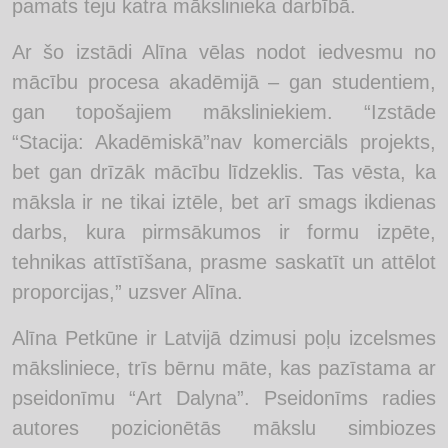
pamats teju katra mākslinieka darbībā.
Ar šo izstādi Alīna vēlas nodot iedvesmu no
mācību procesa akadēmijā – gan studentiem,
gan topošajiem māksliniekiem. “Izstāde
“Stacija: Akadēmiskā”nav komerciāls projekts,
bet gan drīzāk mācību līdzeklis. Tas vēsta, ka
māksla ir ne tikai iztēle, bet arī smags ikdienas
darbs, kura pirmsākumos ir formu izpēte,
tehnikas attīstīšana, prasme saskatīt un attēlot
proporcijas,” uzsver Alīna.
Alīna Petkūne ir Latvijā dzimusi poļu izcelsmes
māksliniece, trīs bērnu māte, kas pazīstama ar
pseidonīmu “Art Dalyna”. Pseidonīms radies
autores pozicionētās mākslu simbiozes