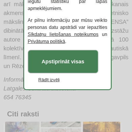
iegūtu statistiku par lapas
arī mākslinieku mistiķu apvienības “Sarkanais
apmeklējumiem.
akmens” dalībniece. Viņa ir piecu etnisko
Ar pilnu informāciju par mūsu veikto
mākslinieču sieviešu grupas “DENSA”
personas datu apstrādi var iepazīties
dibinātāja, vairāk nekā 20 personālizstāžu
Sīkdatņu lietošanas noteikumos
un
autore un ir piedalījusies vairāk nekā 100
Privātuma politikā
.
kolektīvajās izstādēs, tai skaitā starptautiskā
līmenī. Mākslinieces darbi atrodami Daugavpils
Apstiprināt visas
un Rēzeknes muzeju kolekcijās.
Informāciju sagatavoja:
Rādīt izvēli
Latgales Centrālā bibliotēka
654 76345
Citi raksti