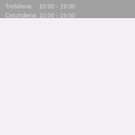
Trešdiena
10:00 - 19:00
Ceturtdiena
10:00 - 19:00
Piektdiena
10:00 - 19:00
Sestdiena
10:00 - 17:00
Svētdiena
slēgts
Katra mēneša pēdējā piektdiena - metodiskā diena!
(bibliotēka lietotājus neapkalpo)
Filiāles
Bērnu bibliotēka “Zīlīte”
Gaismas bibliotēka
Jaunbūves bibliotēka
Pārdaugavas bibliotēka
Piekrastes bibliotēka