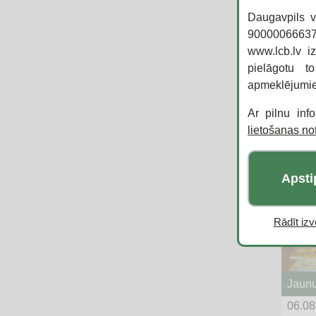
noris
Daugavpils v
90000066637,
Dauga
www.lcb.lv i
stāst
pielāgotu t
apmeklējumi
Infor
Latga
Ar pilnu inf
lietošanas n
6547
Cit
Apsti
Rādīt izvē
Jaun
06.08