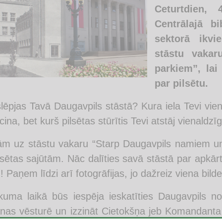
Ceturtdien, 
Centrālajā bi
sektorā ikvi
stāstu vaka
parkiem”, lai
par pilsētu.
lēpjas Tavā Daugavpils stāstā? Kura iela Tevi vi
ecina, bet kurš pilsētas stūrītis Tevi atstāj vienald
ām uz stāstu vakaru “Starp Daugavpils namiem u
lsētas sajūtām. Nāc dalīties savā stāstā par apkārt
! Paņem līdzi arī fotogrāfijas, jo dažreiz viena bilde
kuma laikā būs iespēja ieskatīties Daugavpils 
nas vēsturē un izzināt Cietokšņa jeb Komandanta