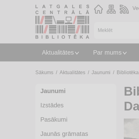
Ve
Aktualitātes
Par mums
Sākums
Aktualitātes
Jaunumi
Bibliotēk
Bi
Jaunumi
Da
Izstādes
Pasākumi
Jaunās grāmatas