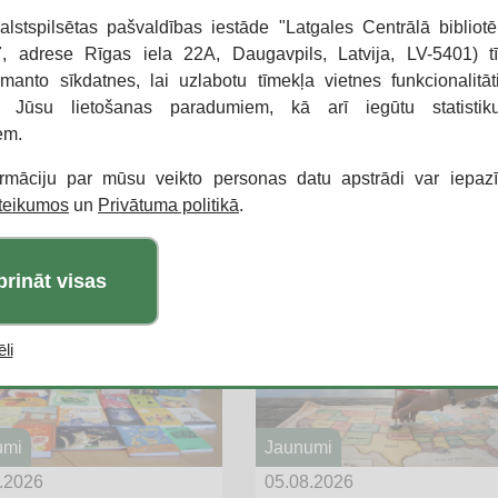
i Daugavpils cietokšņa pārvaldnieka Artjoma Mahļin
alstspilsētas pašvaldības iestāde "Latgales Centrālā bibliotē
 adrese Rīgas iela 22A, Daugavpils, Latvija, LV-5401) t
vpili veido ne tikai nami un ielas, to pilnveido cil
zmanto sīkdatnes, lai uzlabotu tīmekļa vietnes funkcionalitāt
a!
o Jūsu lietošanas paradumiem, kā arī iegūtu statisti
em.
māciju sagatavoja:
les Centrālā bibliotēka
ormāciju par mūsu veikto personas datu apstrādi var iepaz
oteikumos
un
Privātuma politikā
.
6344
i jaunumi
prināt visas
li
umi
Jaunumi
.2026
05.08.2026