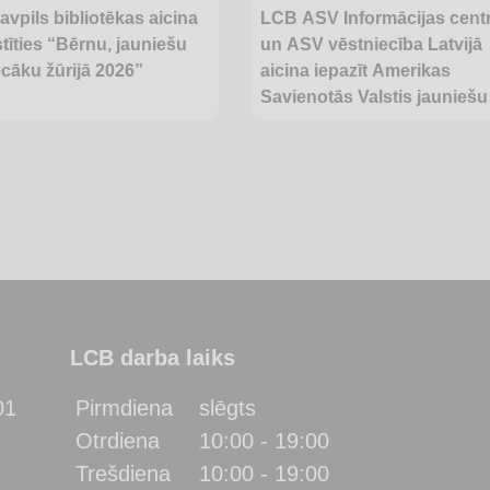
vpils bibliotēkas aicina
LCB ASV Informācijas cent
stīties “Bērnu, jauniešu
un ASV vēstniecība Latvijā
cāku žūrijā 2026”
aicina iepazīt Amerikas
Savienotās Valstis jauniešu
festivālā “Artišoks 2026”
LCB darba laiks
01
Pirmdiena
slēgts
Otrdiena
10:00 - 19:00
Trešdiena
10:00 - 19:00