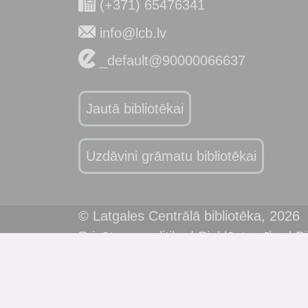
(+371) 65476341
info@lcb.lv
_default@90000066637
Jautā bibliotēkai
Uzdāvini grāmatu bibliotēkai
© Latgales Centrālā bibliotēka,
2026
Privātuma politika
|
Piekļūstamība
|
Bi