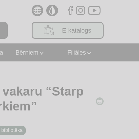
E-katalogs
a
Bērniem
Filiāles
u vakaru “Starp
rkiem”
 bibliotēka