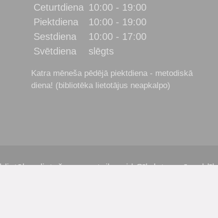
Ceturtdiena
10:00 - 19:00
Piektdiena
10:00 - 19:00
Sestdiena
10:00 - 17:00
Svētdiena
slēgts
Katra mēneša pēdējā piektdiena - metodiskā
diena! (bibliotēka lietotājus neapkalpo)
bliotēkas lietošanas noteikumi
|
Sīkdatņu pārvaldī