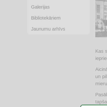
Galerijas
Bibliotekāriem
Jaunumu arhīvs
Kas s
iepri
Aicin
un pi
mieru
Pasā
tapša