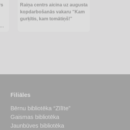
rs
Raiņa centrs aicina uz augusta
kopdarbošanās vakaru “Kam
gurķītis, kam tomātiņš!”
Filiāles
Bērnu bibliotēka “Zīlīte”
Gaismas bibliotēka
Jaunbūves bibliotēka