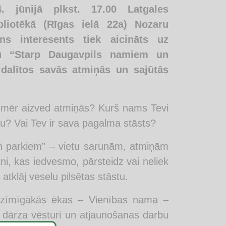
4. jūnijā plkst. 17.00 Latgales
bliotēkā (Rīgas ielā 22a) Nozaru
ens interesents tiek aicināts uz
ru “Starp Daugavpils namiem un
 dalītos savās atmiņās un sajūtās
enmēr aizved atmiņās? Kurš nams Tevi
zīgu? Vai Tev ir sava pagalma stāsts?
n parkiem” – vietu sarunām, atmiņām
ni, kas iedvesmo, pārsteidz vai neliek
 atklāj veselu pilsētas stāstu.
nozīmīgākās ēkas – Vienības nama –
 dārza vēsturi un atjaunošanas darbu