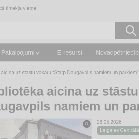
cā tīmekļa vietne
Pakalpojumi
E-resursi
Novadpētniecīb
a aicina uz stāstu vakaru “Starp Daugavpils namiem un parkiem”
bliotēka aicina uz stāst
ugavpils namiem un pa
28.05.2026
Latgales Centrālā