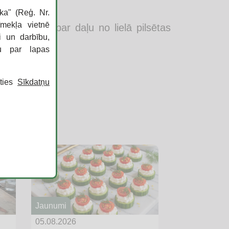
a stāstījumā.
ka" (Reģ. Nr.
īmekļa vietnē
vēki. Kļūsti par daļu no lielā pilsētas
i un darbību,
ku par lapas
īties
Sīkdatņu
Jaunumi
05.08.2026