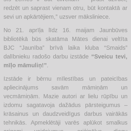
redzēt un saprast vienam otru, būt kontaktā ar
sevi un apkārtējiem,” uzsver māksliniece.
No 21. aprīļa līdz 16. maijam Jaunbūves
bibliotēkā būs skatāma Mātes dienai veltīta
BJC “Jaunība” brīvā laika kluba “Smaids”
dalībnieku radošo darbu izstāde
“Sveicu tevi,
mīļo māmuliņ!”
.
Izstāde ir bērnu mīlestības un pateicības
apliecinājums savām māmiņām un
vecmāmiņām. Mazie autori ar lielu rūpību un
izdomu sagatavoja dažādus pārsteigumus –
krāsainus un daudzveidīgus darbus vairākās
tehnikās. Apmeklētāji varēs aplūkot smalkus