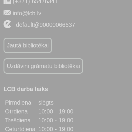
(+371) 65476341
info@lcb.lv
_default@90000066637
Jautā bibliotēkai
Uzdāvini grāmatu bibliotēkai
LCB darba laiks
Pirmdiena
slēgts
Otrdiena
10:00 - 19:00
Trešdiena
10:00 - 19:00
Ceturtdiena
10:00 - 19:00