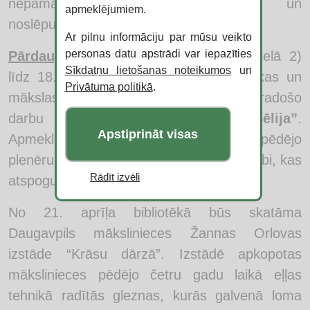
nepamanīts – smalkas detaļas un
apmeklējumiem.
noslēpumaino pasauli.
Ar pilnu informāciju par mūsu veikto
personas datu apstrādi var iepazīties
Pārdaugavas bibliotēkā
(Komunālajā ielā 2)
Sīkdatņu lietošanas noteikumos
un
līdz 18. aprīlim skatāma Ilūkstes Mūzikas un
Privātuma politikā
.
mākslas skolas audzēkņu ikgadējā radošo
darbu izstāde
“Iedvesmojošā Sēlija”
.
Apstiprināt visas
Apmeklētājiem tiek piedāvāti bērnu pēdējo
plenēru un dažādu konkursu mākslas darbi, kas
Rādīt izvēli
atspoguļo Sēlijas krāšņumu.
No 21. aprīļa bibliotēkā būs skatāma
Daugavpils mākslinieces Žannas Orlovas
izstāde “Krāsu dārzā”. Izstādē apkopotas
mākslinieces pēdējo četru gadu laikā eļļas
tehnikā radītās gleznas, kurās galvenā loma