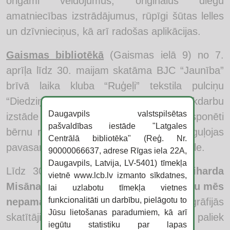
origami veidojumus, oriģinālus diegu
amatniecības izstrādājumus, rūpīgi šūtas lelles
un dzīvnieciņus, kā arī radošas aplikācijas.
Gaismas bibliotēkā
(Gaismas ielā 9) no 7.
aprīļa līdz 30. maijam skatāma BJC “Jaunība”
brīvā laika kluba “Ruģeļi” tekstila pulciņu
“Diedziņš” un “Radošuma maģija” rokdarbu
Daugavpils valstspilsētas
izstāde
“Pavasara krāsas”
. Izstādē eksponēti
pašvaldības iestāde "Latgales
bērnu rokām šūti rokdarbi, kuros atspoguļojas
Centrālā bibliotēka" (Reģ. Nr.
pavasara noskaņas, krāsas un bērnu iztēle.
90000066637, adrese Rīgas iela 22A,
Daugavpils, Latvija, LV-5401) tīmekļa
Līdz 30. aprīlim bibliotēkā turpinās
Riharda
vietnē www.lcb.lv izmanto sīkdatnes,
Misāna
fotogrāfiju izstāde
“Pasaule, kuru mēs
lai uzlabotu tīmekļa vietnes
funkcionalitāti un darbību, pielāgotu to
nepamanām”
. Izstādes makrofotogrāfijās
Jūsu lietošanas paradumiem, kā arī
skatītāji aicināti ieraudzīt to, kas ikdienā paliek
iegūtu statistiku par lapas