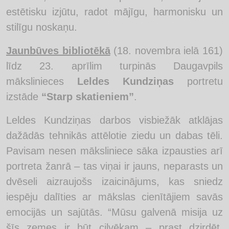
estētisku izjūtu, radot mājīgu, harmonisku un
stilīgu noskaņu.
Jaunbūves bibliotēkā
(18. novembra ielā 161)
līdz 23. aprīlim turpinās Daugavpils
mākslinieces
Leldes Kundziņas
portretu
izstāde
“Starp skatieniem”
.
Leldes Kundziņas darbos visbiežāk atklājas
dažādās tehnikās attēlotie ziedu un dabas tēli.
Pavisam nesen māksliniece sāka izpausties arī
portreta žanrā – tas viņai ir jauns, neparasts un
dvēseli aizraujošs izaicinājums, kas sniedz
iespēju dalīties ar mākslas cienītājiem savās
emocijās un sajūtās. “Mūsu galvenā misija uz
šīs zemes ir būt cilvēkam – prast dzirdēt,