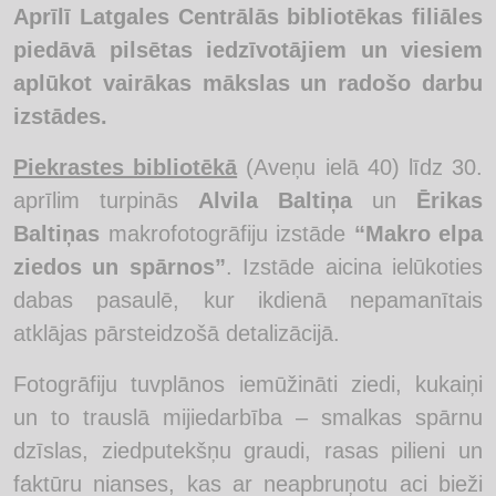
Aprīlī Latgales Centrālās bibliotēkas filiāles
piedāvā pilsētas iedzīvotājiem un viesiem
aplūkot vairākas mākslas un radošo darbu
izstādes.
Piekrastes bibliotēkā
(Aveņu ielā 40) līdz 30.
aprīlim turpinās
Alvila Baltiņa
un
Ērikas
Baltiņas
makrofotogrāfiju izstāde
“Makro elpa
ziedos un spārnos”
. Izstāde aicina ielūkoties
dabas pasaulē, kur ikdienā nepamanītais
atklājas pārsteidzošā detalizācijā.
Fotogrāfiju tuvplānos iemūžināti ziedi, kukaiņi
un to trauslā mijiedarbība – smalkas spārnu
dzīslas, ziedputekšņu graudi, rasas pilieni un
faktūru nianses, kas ar neapbruņotu aci bieži