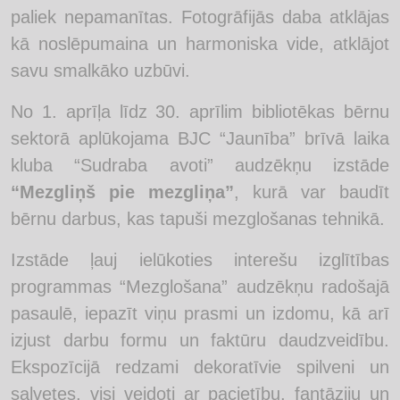
paliek nepamanītas. Fotogrāfijās daba atklājas
kā noslēpumaina un harmoniska vide, atklājot
savu smalkāko uzbūvi.
No 1. aprīļa līdz 30. aprīlim bibliotēkas bērnu
sektorā aplūkojama BJC “Jaunība” brīvā laika
kluba “Sudraba avoti” audzēkņu izstāde
“Mezgliņš pie mezgliņa”
, kurā var baudīt
bērnu darbus, kas tapuši mezglošanas tehnikā.
Izstāde ļauj ielūkoties interešu izglītības
programmas “Mezglošana” audzēkņu radošajā
pasaulē, iepazīt viņu prasmi un izdomu, kā arī
izjust darbu formu un faktūru daudzveidību.
Ekspozīcijā redzami dekoratīvie spilveni un
salvetes, visi veidoti ar pacietību, fantāziju un