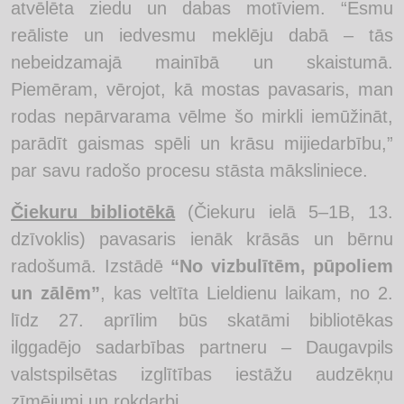
atvēlēta ziedu un dabas motīviem. “Esmu
reāliste un iedvesmu meklēju dabā – tās
nebeidzamajā mainībā un skaistumā.
Piemēram, vērojot, kā mostas pavasaris, man
rodas nepārvarama vēlme šo mirkli iemūžināt,
parādīt gaismas spēli un krāsu mijiedarbību,”
par savu radošo procesu stāsta māksliniece.
Čiekuru bibliotēkā
(Čiekuru ielā 5–1B, 13.
dzīvoklis) pavasaris ienāk krāsās un bērnu
radošumā. Izstādē
“No vizbulītēm, pūpoliem
un zālēm”
, kas veltīta Lieldienu laikam, no 2.
līdz 27. aprīlim būs skatāmi bibliotēkas
ilggadējo sadarbības partneru – Daugavpils
valstspilsētas izglītības iestāžu audzēkņu
zīmējumi un rokdarbi.