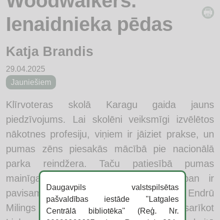
Woodwalkers.
Ienaidnieka pēdas
Katja Brandis
29.04.2025
Jauniešiem
Klīrvoteras skolā Karagu gaida jauns
piedzīvojums. Lai skolēni veiksmīgi izvēlētos
nākotnes profesiju, viņiem ir jāiziet prakse, un
pumas zēns piesakās mācībā pie nacionālā
parka reindžera. Taču patiesībā pumas
mainīgajam un viņa draugiem patlaban ir
Daugavpils valstspilsētas
pavisam citas rūpes. Viņu ienaidnieks Endrū
pašvaldības iestāde "Latgales
Milings ar saviem atbalstītājiem plāno sarīkot
Centrālā bibliotēka" (Reģ. Nr.