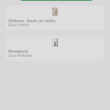
Silikons, Saule un etiķis
Dace Judina
Romāniņš
Dace Rukšāne