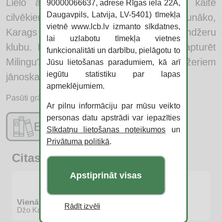
Lielo atriebības dienu un jau tagad kaitē
90000066637, adrese Rīgas iela 22A,
Daugavpils, Latvija, LV-5401) tīmekļa
cilvēkiem, kā vien var. Lai novērstu ļaunāko,
vietnē www.lcb.lv izmanto sīkdatnes,
Karags ar draugiem nodibina Slepeno reindžeru
lai uzlabotu tīmekļa vietnes
klubu. Bet vai viņiem tiešām izdosies apturēt
funkcionalitāti un darbību, pielāgotu to
Milingu? Turklāt jaunajiem reindžeriem
Jūsu lietošanas paradumiem, kā arī
iegūtu statistiku par lapas
jānoskaidro, kur īsti ir pazudis Frenkijs.
apmeklējumiem.
Pasūti grāmatu:
Ar pilnu informāciju par mūsu veikto
personas datu apstrādi var iepazīties
E-katalogs
Sīkdatņu lietošanas noteikumos
un
Privātuma politikā
.
Citas jaunās grāmatas
Apstiprināt visas
Vienā acumirklī
Rādīt izvēli
Džo Kalagana