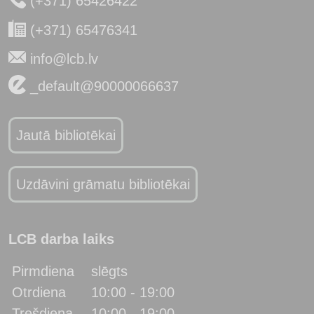
(+371) 65426422
(+371) 65476341
info@lcb.lv
_default@90000066637
Jautā bibliotēkai
Uzdāvini grāmatu bibliotēkai
LCB darba laiks
Pirmdiena
slēgts
Otrdiena
10:00 - 19:00
Trešdiena
10:00 - 19:00