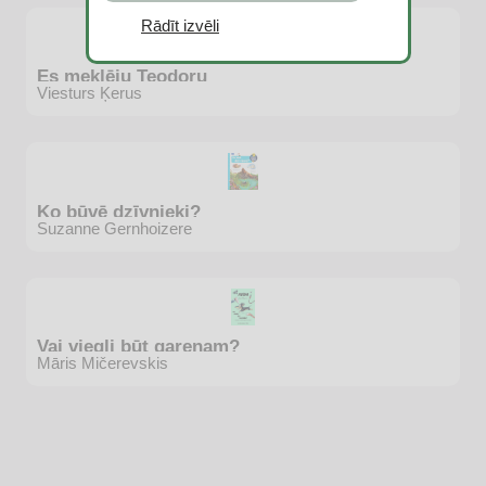
Rādīt izvēli
Es meklēju Teodoru
Viesturs Ķerus
Ko būvē dzīvnieki?
Suzanne Gernhoizere
Vai viegli būt garenam?
Māris Mičerevskis