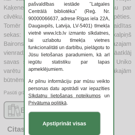
pašvaldības iestāde "Latgales
Kaķene lūdz vienradzītim pārvērst viņu par
Centrālā bibliotēka" (Reģ. Nr.
cilvēku, lai varētu pati par sevi parūpēties.
90000066637, adrese Rīgas iela 22A,
Tomēr Uniko labestības solim ir negaidītas
Daugavpils, Latvija, LV-5401) tīmekļa
vietnē www.lcb.lv izmanto sīkdatnes,
sekas: Venera un viņas nežēlīgais pakalpiņš
lai uzlabotu tīmekļa vietnes
Bairons grib abus iznīcināt! Mazajam
funkcionalitāti un darbību, pielāgotu to
vienradzim steigšus jāatgūst atmiņa un jāatklāj
Jūsu lietošanas paradumiem, kā arī
savas slēptās spējas. Ja tas izdotos, Uniko
iegūtu statistiku par lapas
apmeklējumiem.
varētu kļūt par vienu no ietekmīgākajām
būtnēm Visumā.
Ar pilnu informāciju par mūsu veikto
personas datu apstrādi var iepazīties
Pasūti grāmatu:
Sīkdatņu lietošanas noteikumos
un
Privātuma politikā
.
E-katalogs
Apstiprināt visas
Citas jaunās grāmatas