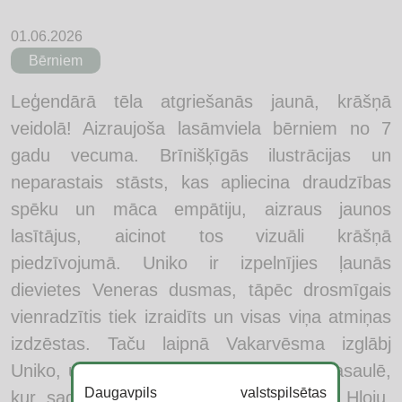
01.06.2026
Bērniem
Leģendārā tēla atgriešanās jaunā, krāšņā
veidolā! Aizraujoša lasāmviela bērniem no 7
gadu vecuma. Brīnišķīgās ilustrācijas un
neparastais stāsts, kas apliecina draudzības
spēku un māca empātiju, aizraus jaunos
lasītājus, aicinot tos vizuāli krāšņā
piedzīvojumā. Uniko ir izpelnījies ļaunās
dievietes Veneras dusmas, tāpēc drosmīgais
vienradzītis tiek izraidīts un visas viņa atmiņas
izdzēstas. Taču laipnā Vakarvēsma izglābj
Uniko, un viņš atmostas nepazīstamā pasaulē,
Daugavpils valstspilsētas
kur sadraudzējas ar pamesto sargkaķi Hloju.