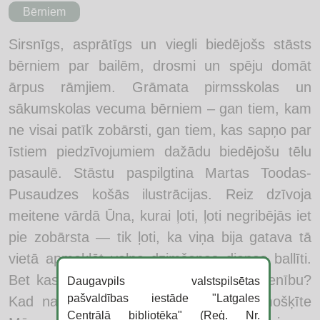
Bērniem
Sirsnīgs, asprātīgs un viegli biedējošs stāsts
bērniem par bailēm, drosmi un spēju domāt
ārpus rāmjiem. Grāmata pirmsskolas un
sākumskolas vecuma bērniem – gan tiem, kam
ne visai patīk zobārsti, gan tiem, kas sapņo par
īstiem piedzīvojumiem dažādu biedējošu tēlu
pasaulē. Stāstu paspilgtina Martas Toodas-
Pusaudzes košās ilustrācijas. Reiz dzīvoja
meitene vārdā Ūna, kurai ļoti, ļoti negribējās iet
pie zobārsta — tik ļoti, ka viņa bija gatava tā
vietā apmeklēt velna dzimšanas dienas ballīti.
Bet kas notiek, ja fantāzija kļūst par īstenību?
Daugavpils valstspilsētas
pašvaldības iestāde "Latgales
Kad naktī Ūnas istabā ierodas sīka mošķīte
Centrālā bibliotēka" (Reģ. Nr.