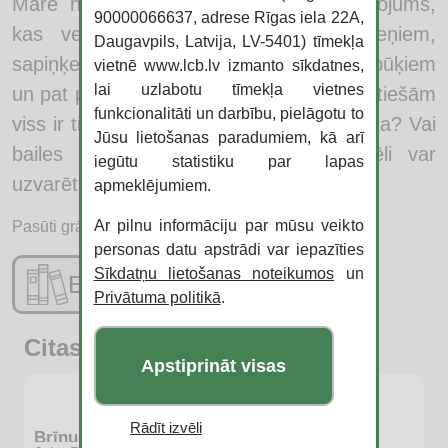
Māre no Nelabo ciema, sākas piedzīvojums,
90000066637, adrese Rīgas iela 22A,
kas ved cauri dūmu pilniem skursteņiem,
Daugavpils, Latvija, LV-5401) tīmekļa
sapiņķerētiem matiem, trīsgalvainiem pūķiem
vietnē www.lcb.lv izmanto sīkdatnes,
lai uzlabotu tīmekļa vietnes
un pat paša velna pilij. Vai Nelabo ciemā tiešām
funkcionalitāti un darbību, pielāgotu to
viss ir tik briesmīgs, kā Ūnai sākumā šķita? Vai
Jūsu lietošanas paradumiem, kā arī
bailes tomēr dzīvo galvā, un ar iztēli var
iegūtu statistiku par lapas
uzvarēt arī visbriesmīgākos briesmoņus?
apmeklējumiem.
Ar pilnu informāciju par mūsu veikto
Pasūti grāmatu:
personas datu apstrādi var iepazīties
Sīkdatņu lietošanas noteikumos
un
E-katalogs
Privātuma politikā
.
Citas jaunās grāmatas
Apstiprināt visas
Rādīt izvēli
Brīnumpuika Leons