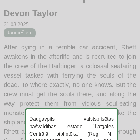
Devon Taylor
31.03.2025
Jauniešiem
After dying in a terrible car accident, Rhett
awakens in the afterlife and is recruited to join
the crew of the Harbinger, a colossal seafaring
vessel tasked with ferrying the souls of the
dead. To where exactly, no one knows. But the
crew must get the souls there, and along the
way protect them from vicious soul-eating
monsters that will stop at nothing to take the
Daugavpils valstspilsētas
ship and all of its occupants.
pašvaldības iestāde "Latgales
Rhett and his new friends have a hard enough
Centrālā bibliotēka" (Reģ. Nr.