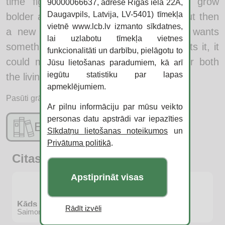
time fighting back the monsters that grow
90000066637, adrese Rīgas iela 22A,
Daugavpils, Latvija, LV-5401) tīmekļa
bolder and more ferocious every day. But then
vietnē www.lcb.lv izmanto sīkdatnes,
a new threat emerges, a demon who wants
lai uzlabotu tīmekļa vietnes
something that Rhett has. And if she gets it, it
funkcionalitāti un darbību, pielāgotu to
could mean the end of everything… for both
Jūsu lietošanas paradumiem, kā arī
iegūtu statistiku par lapas
the living and the dead.
apmeklējumiem.
Pasūti grāmatu:
Ar pilnu informāciju par mūsu veikto
personas datu apstrādi var iepazīties
E-katalogs
Sīkdatņu lietošanas noteikumos
un
Privātuma politikā
.
Citas jaunās grāmatas
Apstiprināt visas
Kāds ir tavs sapnis?
Rādīt izvēli
Saimons Skvibs